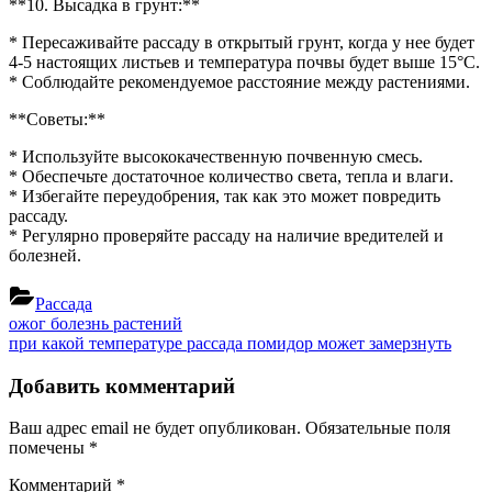
**10. Высадка в грунт:**
* Пересаживайте рассаду в открытый грунт, когда у нее будет
4-5 настоящих листьев и температура почвы будет выше 15°C.
* Соблюдайте рекомендуемое расстояние между растениями.
**Советы:**
* Используйте высококачественную почвенную смесь.
* Обеспечьте достаточное количество света, тепла и влаги.
* Избегайте переудобрения, так как это может повредить
рассаду.
* Регулярно проверяйте рассаду на наличие вредителей и
болезней.
Рассада
Навигация
Previous
ожог болезнь растений
Post:
Next
при какой температуре рассада помидор может замерзнуть
по
Post:
записям
Добавить комментарий
Ваш адрес email не будет опубликован.
Обязательные поля
помечены
*
Комментарий
*