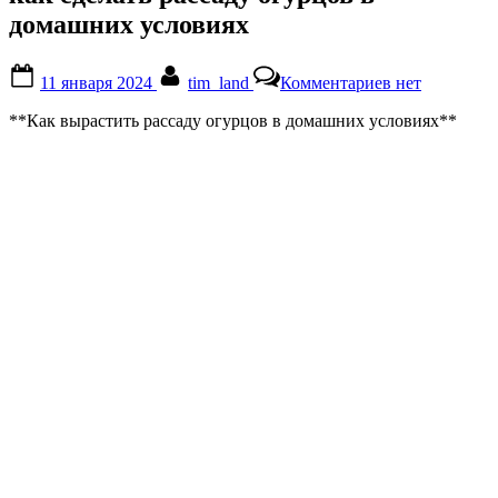
домашних условиях
Posted
By
к
11 января 2024
tim_land
Комментариев
нет
on
записи
как
**Как вырастить рассаду огурцов в домашних условиях**
сделать
рассаду
огурцов
в
домашних
условиях