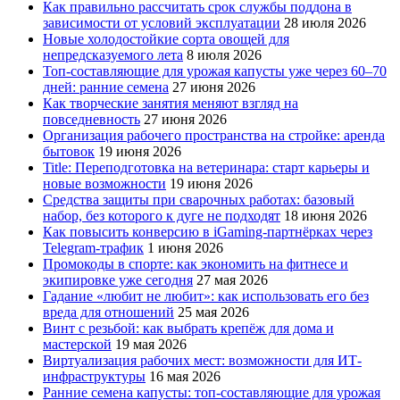
Как правильно рассчитать срок службы поддона в
зависимости от условий эксплуатации
28 июля 2026
Новые холодостойкие сорта овощей для
непредсказуемого лета
8 июля 2026
Топ-составляющие для урожая капусты уже через 60–70
дней: ранние семена
27 июня 2026
Как творческие занятия меняют взгляд на
повседневность
27 июня 2026
Организация рабочего пространства на стройке: аренда
бытовок
19 июня 2026
Title: Переподготовка на ветеринара: старт карьеры и
новые возможности
19 июня 2026
Средства защиты при сварочных работах: базовый
набор, без которого к дуге не подходят
18 июня 2026
Как повысить конверсию в iGaming-партнёрках через
Telegram-трафик
1 июня 2026
Промокоды в спорте: как экономить на фитнесе и
экипировке уже сегодня
27 мая 2026
Гадание «любит не любит»: как использовать его без
вреда для отношений
25 мая 2026
Винт с резьбой: как выбрать крепёж для дома и
мастерской
19 мая 2026
Виртуализация рабочих мест: возможности для ИТ-
инфраструктуры
16 мая 2026
Ранние семена капусты: топ‑составляющие для урожая