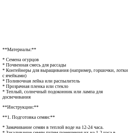
**Материалы:**
* Семена огурцов
* Почвенная смесь для рассады
* Контейнеры для выращивания (например, горшочки, лотки
с ячейками)
* Поливочная лейка или распылитель
* Прозрачная пленка или стекло
* Теплый, солнечный подоконник или лампа для
досвечивания
**Инструкции:**
**1. Подготовка семян:**
* Замачивание семян в теплой воде на 12-24 часа.
* Закаливание семян путем помещения их на 1-2 часа в