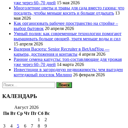
уже через 60–70 дней
15 мая 2026
Многолетние цветы и травы для сада вместо газона: что
посадить, чтобы меньше косить и больше отдыхать
13
мая 2026
Как организовать рабочее пространство на стройке –
выбор бытовок
20 апреля 2026
Умный полив: как современные технологии помогают
выращивать больше овощей, тратя меньше воды и сил
15 апреля 2026
Валерия Васюта: Senior Recruiter в BetAndYou —
карьера, достижения и контакты
4 апреля 2026
Ранние семена капусты: топ‑составляющие для урожая
уже через 60–70 дней
14 марта 2026
Инвестиции в загородную недвижимость: чем выгоден
коттеджный поселок Милино
26 февраля 2026
Найти:
КАЛЕНДАРЬ
Август 2026
Пн
Вт
Ср
Чт
Пт
Сб
Вс
1
2
3
4
5
6
7
8
9