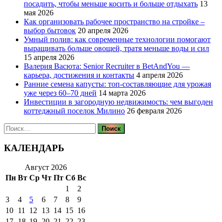
посадить, чтобы меньше косить и больше отдыхать
13
мая 2026
Как организовать рабочее пространство на стройке –
выбор бытовок
20 апреля 2026
Умный полив: как современные технологии помогают
выращивать больше овощей, тратя меньше воды и сил
15 апреля 2026
Валерия Васюта: Senior Recruiter в BetAndYou —
карьера, достижения и контакты
4 апреля 2026
Ранние семена капусты: топ‑составляющие для урожая
уже через 60–70 дней
14 марта 2026
Инвестиции в загородную недвижимость: чем выгоден
коттеджный поселок Милино
26 февраля 2026
Найти:
КАЛЕНДАРЬ
Август 2026
Пн
Вт
Ср
Чт
Пт
Сб
Вс
1
2
3
4
5
6
7
8
9
10
11
12
13
14
15
16
17
18
19
20
21
22
23