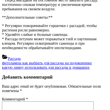
* Перед высадкой на постоянное место закалите рассаду,
постепенно снижая температуру и увеличивая время
пребывания на свежем воздухе.
**Дополнительные советы:**
* Регулярно поворачивайте горшочки с рассадой, чтобы
растения росли равномерно.
* Удаляйте слабые и больные саженцы.
* Рассада петунии может поражаться тлей и паутинным
клещом. Регулярно осматривайте саженцы и при
необходимости обрабатывайте инсектицидами.
Рассада
Навигация
Previous
фитолампы как выбрать для рассады на подоконнике
Post:
Next
какую лампу использовать для рассады в домашних
по
Post:
записям
Добавить комментарий
Ваш адрес email не будет опубликован.
Обязательные поля
помечены
*
Комментарий
*