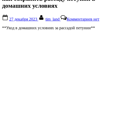
домашних условиях
Posted
By
к
27 декабря 2023
tim_land
Комментариев
нет
on
записи
как
**Уход в домашних условиях за рассадой петунии**
сохранить
рассаду
петунии
в
домашних
условиях