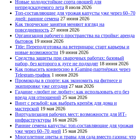
Новые холодостойкие сорта овощей для
непредсказуемого лета
8 июля 2026
Топ-составляющие для урожая капусты уже через 60–70
дней: ранние семена
27 июня 2026
Как творческие занятия меняют взгляд на
повседневность
27 июня 2026
Организация рабочего пространства на стройке: аренда
бытовок
19 июня 2026
Title: Переподготовка на ветеринара: старт карьеры и
новые возможности
19 июня 2026
Средства защиты при сварочных работах: базовый
набор, без которого к дуге не подходят
18 июня 2026
Как повысить конверсию в iGaming-партнёрках через
Telegram-трафик
1 июня 2026
Промокоды в спорте: как экономить на фитнесе и
экипировке уже сегодня
27 мая 2026
Гадание «любит не любит»: как использовать его без
вреда для отношений
25 мая 2026
Винт с резьбой: как выбрать крепёж для дома и
мастерской
19 мая 2026
Виртуализация рабочих мест: возможности для ИТ-
инфраструктуры
16 мая 2026
Ранние семена капусты: топ‑составляющие для урожая
уже через 60–70 дней
15 мая 2026
Многолетние цветы и травы для сада вместо газона: что