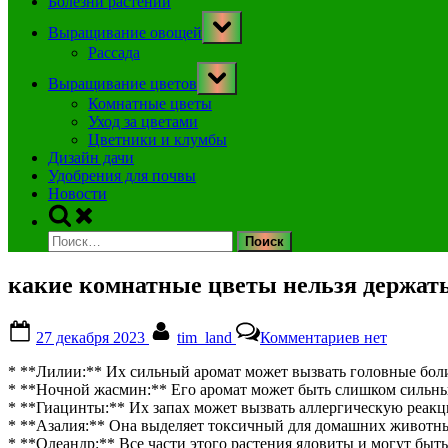
Болезни растений
Toggle
Выращивание овощей
sub-
menu
Рассада
Toggle
Выращивание цветов
sub-
menu
Комнатные цветы
Уход за цветами
Цветники и клумбы
Дизайн дачи
Удобрения для почвы
Новости
Toggle
search
Найти:
form
какие комнатные цветы нельзя держать
Posted
By
к
27 декабря 2023
tim_land
Комментариев
нет
on
записи
какие
* **Лилии:** Их сильный аромат может вызвать головные бол
комнатные
* **Ночной жасмин:** Его аромат может быть слишком сильны
цветы
* **Гиацинты:** Их запах может вызвать аллергическую реакц
нельзя
* **Азалия:** Она выделяет токсичный для домашних животны
держать
* **Олеандр:** Все части этого растения ядовиты и могут бы