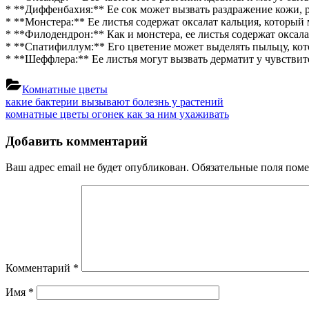
в
* **Диффенбахия:** Ее сок может вызвать раздражение кожи, рт
спальне
* **Монстера:** Ее листья содержат оксалат кальция, который
* **Филодендрон:** Как и монстера, ее листья содержат оксала
* **Спатифиллум:** Его цветение может выделять пыльцу, кот
* **Шеффлера:** Ее листья могут вызвать дерматит у чувстви
Комнатные цветы
Навигация
Previous
какие бактерии вызывают болезнь у растений
Post:
Next
комнатные цветы огонек как за ним ухаживать
по
Post:
записям
Добавить комментарий
Ваш адрес email не будет опубликован.
Обязательные поля пом
Комментарий
*
Имя
*