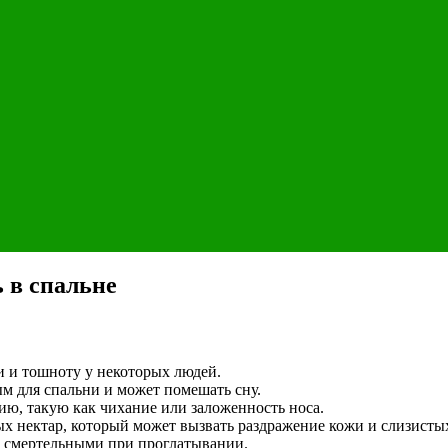
 в спальне
и и тошноту у некоторых людей.
м для спальни и может помешать сну.
ию, такую как чихание или заложенность носа.
х нектар, который может вызвать раздражение кожи и слизисты
ть смертельными при проглатывании.