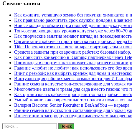
Свежие записи
Как оживить уставшую землю без покупки химикатов и н
Как правильно рассчитать срок службы поддона в зависи
Новые холодостойкие сорта овощей для непредсказуемого
Топ-составляющие для урожая капусты уже через 60–70 д
Как творческие занятия меняют взгляд на повседневность
Организация рабочего пространства на стройке: аренда 
Title: Переподготовка на ветеринара: старт карьеры и но
Средства защиты при сварочных работах: базовый набор, 
Как повысить конверсию в iGaming-партнёрках через Tel
Промокоды в спорте: как экономить на фитнесе и экипир
Гадание «любит не любит»: как использовать его без вре
Винт с резьбой: как выбрать крепёж для дома и мастерско
Виртуализация рабочих мест: возможности для ИТ-инфр
Ранние семена капусты: топ‑составляющие для урожая уж
Многолетние цветы и травы для сада вместо газона: что 
Как организовать рабочее пространство на стройке – выб
Умный полив: как современные технологии помогают вы
Валерия Васюта: Senior Recruiter в BetAndYou — карьера
Ранние семена капусты: топ‑составляющие для урожая уж
Инвестиции в загородную недвижимость: чем выгоден 
Найти: