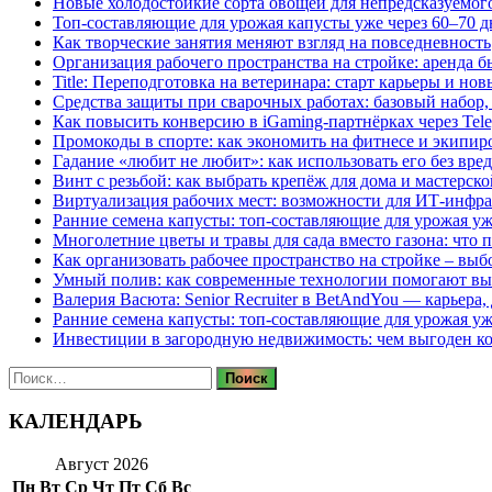
Новые холодостойкие сорта овощей для непредсказуемого
Топ-составляющие для урожая капусты уже через 60–70 д
Как творческие занятия меняют взгляд на повседневность
Организация рабочего пространства на стройке: аренда 
Title: Переподготовка на ветеринара: старт карьеры и но
Средства защиты при сварочных работах: базовый набор, 
Как повысить конверсию в iGaming-партнёрках через Tel
Промокоды в спорте: как экономить на фитнесе и экипир
Гадание «любит не любит»: как использовать его без вре
Винт с резьбой: как выбрать крепёж для дома и мастерско
Виртуализация рабочих мест: возможности для ИТ-инфр
Ранние семена капусты: топ‑составляющие для урожая уж
Многолетние цветы и травы для сада вместо газона: что 
Как организовать рабочее пространство на стройке – выб
Умный полив: как современные технологии помогают вы
Валерия Васюта: Senior Recruiter в BetAndYou — карьера
Ранние семена капусты: топ‑составляющие для урожая уж
Инвестиции в загородную недвижимость: чем выгоден 
Найти:
КАЛЕНДАРЬ
Август 2026
Пн
Вт
Ср
Чт
Пт
Сб
Вс