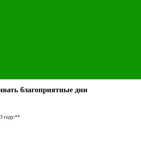
ивать благоприятные дни
3 году:**