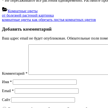
* Не пересаживайте все растения одновременно. Растяните проц
Комнатные цветы
Навигация
Previous
от болезней растений картинка
Post:
Next
комнатные цветы как обрезать листья комнатных цветов
по
Post:
записям
Добавить комментарий
Ваш адрес email не будет опубликован.
Обязательные поля пом
Комментарий
*
Имя
*
Email
*
Сайт