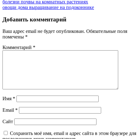
Навигация
Previous
болезни почвы на комнатных растениях
Post:
Next
овощи дома выращивание на подоконнике
по
Post:
записям
Добавить комментарий
Ваш адрес email не будет опубликован.
Обязательные поля
помечены
*
Комментарий
*
Имя
*
Email
*
Сайт
Сохранить моё имя, email и адрес сайта в этом браузере для
последующих моих комментариев.