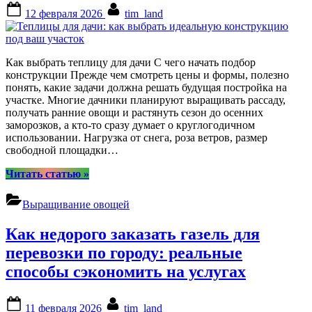
Posted
By
12 февраля 2026
tim_land
on
Как выбрать теплицу для дачи С чего начать подбор
конструкции Прежде чем смотреть цены и формы, полезно
понять, какие задачи должна решать будущая постройка на
участке. Многие дачники планируют выращивать рассаду,
получать ранние овощи и растянуть сезон до осенних
заморозков, а кто‑то сразу думает о круглогодичном
использовании. Нагрузка от снега, роза ветров, размер
свободной площадки…
“Теплицы
Читать статью
»
для
дачи:
Выращивание овощей
как
выбрать
Как недорого заказать газель для
идеальную
конструкцию
перевозки по городу: реальные
под
способы сэкономить на услугах
ваш
участок”
Posted
By
11 февраля 2026
tim_land