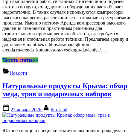
При выполнении работ, связанных с интенсивной подачей
сжатого воздуха, стандартного оборудования часто бывает
недостаточно. В таких случаях используются компрессоры
высокого давления, рассчитанные на сложные и ресурсоёмкие
процессы. Именно поэтому Аренда компрессоров высокого
давления становится практичным решением для
строительных и промышленных объектов, где требуется
надёжная и стабильная работа техники. Предлагаем аренду и
доставляем на объект: https://samara.gkprom-
arenda.ru/arenda_kompressora/vysokogo-davleniya/….
“Компрессоры
Читать статью
»
высокого
давления:
Новости
задачи,
применение
Натуральные продукты Крыма: обзор
и
особенности
меда, трав и подарочных наборов
эксплуатации”
Posted
By
27 января 2026
tim_land
on
Южное солнце и специфические почвы полуострова делают