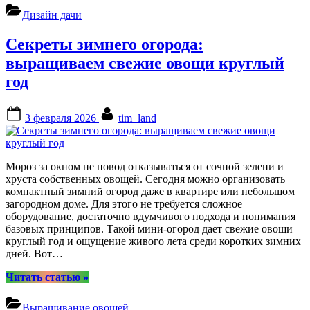
прозрачные
Дизайн дачи
рольставни
для
Секреты зимнего огорода:
террас”
выращиваем свежие овощи круглый
год
Posted
By
3 февраля 2026
tim_land
on
Мороз за окном не повод отказываться от сочной зелени и
хруста собственных овощей. Сегодня можно организовать
компактный зимний огород даже в квартире или небольшом
загородном доме. Для этого не требуется сложное
оборудование, достаточно вдумчивого подхода и понимания
базовых принципов. Такой мини-огород дает свежие овощи
круглый год и ощущение живого лета среди коротких зимних
дней. Вот…
“Секреты
Читать статью
»
зимнего
огорода:
Выращивание овощей