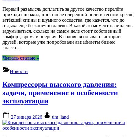
Первый раз мысль доплатить за другое качество перелёта
приходит неожиданно: после очередной ночи в тесном кресле,
затёкшей спины и шумного соседства, где кажется, что до
отдыха ещё бесконечно далеко. В какой-то момент начинаешь
задумываться, сколько на самом деле стоит собственный
комфорт, время и энергия. В голове всплывают истории
друзей, которые уже попробовали авиабилеты бизнес
класса…
“5
Читать статью
»
причин
перейти
Новости
на
авиабилеты
Компрессоры высокого давления:
бизнес
класса
задачи, применение и особенности
хотя
эксплуатации
бы
раз
в
Posted
By
27 января 2026
tim_land
жизни”
on