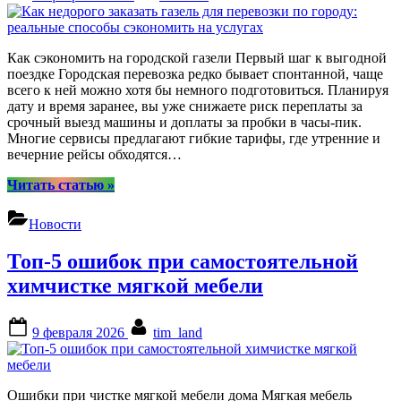
on
Как сэкономить на городской газели Первый шаг к выгодной
поездке Городская перевозка редко бывает спонтанной, чаще
всего к ней можно хотя бы немного подготовиться. Планируя
дату и время заранее, вы уже снижаете риск переплаты за
срочный выезд машины и доплаты за пробки в часы-пик.
Многие сервисы предлагают гибкие тарифы, где утренние и
вечерние рейсы обходятся…
“Как
Читать статью
»
недорого
заказать
Новости
газель
для
Топ-5 ошибок при самостоятельной
перевозки
по
химчистке мягкой мебели
городу:
реальные
Posted
By
способы
9 февраля 2026
tim_land
on
сэкономить
на
услугах”
Ошибки при чистке мягкой мебели дома Мягкая мебель