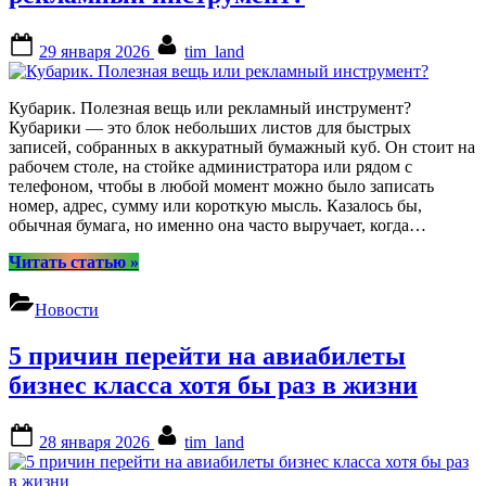
размер
лучше
Posted
By
для
29 января 2026
tim_land
on
вашей
машины”
Кубарик. Полезная вещь или рекламный инструмент?
Кубарики — это блок небольших листов для быстрых
записей, собранных в аккуратный бумажный куб. Он стоит на
рабочем столе, на стойке администратора или рядом с
телефоном, чтобы в любой момент можно было записать
номер, адрес, сумму или короткую мысль. Казалось бы,
обычная бумага, но именно она часто выручает, когда…
“Кубарик.
Читать статью
»
Полезная
вещь
Новости
или
рекламный
5 причин перейти на авиабилеты
инструмент?”
бизнес класса хотя бы раз в жизни
Posted
By
28 января 2026
tim_land
on