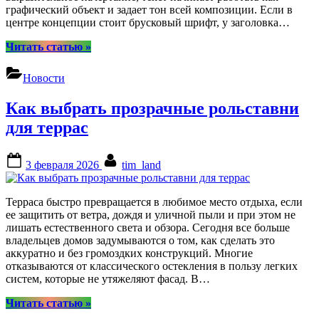
графический объект и задает тон всей композиции. Если в
центре концепции стоит брусковый шрифт, у заголовка…
“Как
Читать статью
»
брусковые
шрифты
Новости
усиливают
акценты
Как выбрать прозрачные рольставни
в
заголовках
для террас
и
рекламе”
Posted
By
3 февраля 2026
tim_land
on
Терраса быстро превращается в любимое место отдыха, если
ее защитить от ветра, дождя и уличной пыли и при этом не
лишать естественного света и обзора. Сегодня все больше
владельцев домов задумываются о том, как сделать это
аккуратно и без громоздких конструкций. Многие
отказываются от классического остекления в пользу легких
систем, которые не утяжеляют фасад. В…
“Как
Читать статью
»
выбрать