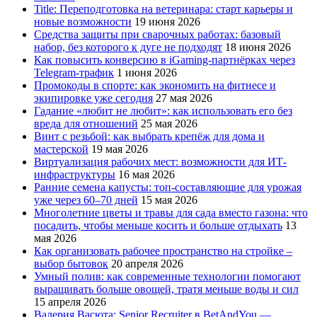
Title: Переподготовка на ветеринара: старт карьеры и
новые возможности
19 июня 2026
Средства защиты при сварочных работах: базовый
набор, без которого к дуге не подходят
18 июня 2026
Как повысить конверсию в iGaming-партнёрках через
Telegram-трафик
1 июня 2026
Промокоды в спорте: как экономить на фитнесе и
экипировке уже сегодня
27 мая 2026
Гадание «любит не любит»: как использовать его без
вреда для отношений
25 мая 2026
Винт с резьбой: как выбрать крепёж для дома и
мастерской
19 мая 2026
Виртуализация рабочих мест: возможности для ИТ-
инфраструктуры
16 мая 2026
Ранние семена капусты: топ‑составляющие для урожая
уже через 60–70 дней
15 мая 2026
Многолетние цветы и травы для сада вместо газона: что
посадить, чтобы меньше косить и больше отдыхать
13
мая 2026
Как организовать рабочее пространство на стройке –
выбор бытовок
20 апреля 2026
Умный полив: как современные технологии помогают
выращивать больше овощей, тратя меньше воды и сил
15 апреля 2026
Валерия Васюта: Senior Recruiter в BetAndYou —