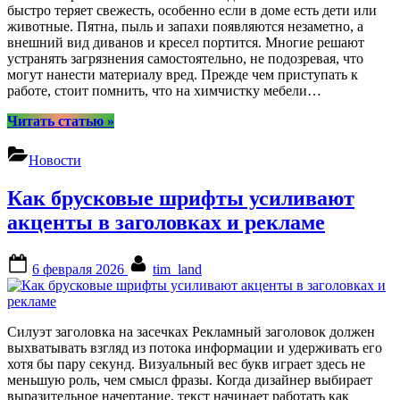
быстро теряет свежесть, особенно если в доме есть дети или
животные. Пятна, пыль и запахи появляются незаметно, а
внешний вид диванов и кресел портится. Многие решают
устранять загрязнения самостоятельно, не подозревая, что
могут нанести материалу вред. Прежде чем приступать к
работе, стоит помнить, что на химчистку мебели…
“Топ-5
Читать статью
»
ошибок
при
Новости
самостоятельной
химчистке
Как брусковые шрифты усиливают
мягкой
мебели”
акценты в заголовках и рекламе
Posted
By
6 февраля 2026
tim_land
on
Силуэт заголовка на засечках Рекламный заголовок должен
выхватывать взгляд из потока информации и удерживать его
хотя бы пару секунд. Визуальный вес букв играет здесь не
меньшую роль, чем смысл фразы. Когда дизайнер выбирает
выразительное начертание, текст начинает работать как