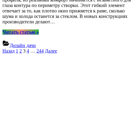
глаза контура по периметру створки. Этот гибкий элемент
отвечает за то, как плотно окно прижмется к раме, сколько
шума и холода останется за стеклом. В новых конструкциях
производители делают…
“Тихо
Читать статью
»
и
тепло:
Дизайн дачи
инновационные
Пагинация
Назад
1
2
3
4
…
244
Далее
уплотнители
записей
в
новых
моделях
окон
ПВХ”