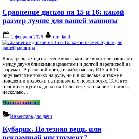
выращиваем
свежие
Сравнение дисков на 15 и 16: какой
овощи
круглый
размер лучше для вашей машины
год”
Posted
By
2 февраля 2026
tim_land
on
Когда речь заходит о смене колес, многие водители зависают
между двумя близкими вариантами и долгой перепиской на
форумах. В реальной поездке выбор между R15 и R16
ощущается не только на руле, но и в кошельке, а также в
поведении подвески на привычных неровностях. Тем, кто
планирует купить диски на 15 литые, часто хочется понять,
насколько…
“Сравнение
Читать статью
»
дисков
на
Инвентарь для дачи
15
и
Кубарик. Полезная вещь или
16:
какой
рекламный инструмент?