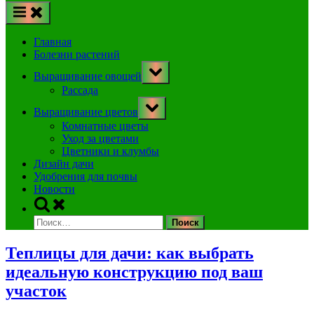
Главная
Болезни растений
Toggle
Выращивание овощей
sub-
menu
Рассада
Toggle
Выращивание цветов
sub-
menu
Комнатные цветы
Уход за цветами
Цветники и клумбы
Дизайн дачи
Удобрения для почвы
Новости
Toggle
search
Найти:
form
Теплицы для дачи: как выбрать
идеальную конструкцию под ваш
участок