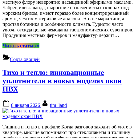
местную флору невероятно насыщенной эфирными маслами.
Чабрец или лаванда, выросшие на каменистых склонах под
морским бризом, имеют гораздо более концентрированный
аромат, чем их материковые аналоги. Это не маркетинг, а
простая ботаника и особенности климата. Туристы часто
увозят отсюда целые чемоданы гастрономических сувениров.
Продукция местных фермеров и мануфактур держит…
“Натуральные
Читать статью
»
продукты
Крыма:
Сорта овощей
обзор
меда,
Тихо и тепло: инновационные
трав
и
уплотнители в новых моделях окон
подарочных
ПВХ
наборов”
Posted
By
8 января 2026
tim_land
on
Тишина и тепло в профиле Когда разговор заходит об уюте в
квартире, многие вспоминают про стеклопакеты и толщину
профиля, но реальный комфорт начинается с незаметного для