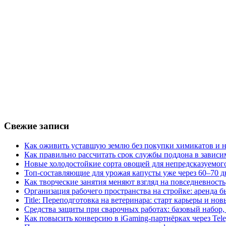
Свежие записи
Как оживить уставшую землю без покупки химикатов и н
Как правильно рассчитать срок службы поддона в зависи
Новые холодостойкие сорта овощей для непредсказуемого
Топ-составляющие для урожая капусты уже через 60–70 д
Как творческие занятия меняют взгляд на повседневность
Организация рабочего пространства на стройке: аренда 
Title: Переподготовка на ветеринара: старт карьеры и но
Средства защиты при сварочных работах: базовый набор, 
Как повысить конверсию в iGaming-партнёрках через Tel