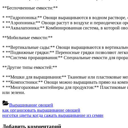
**Беспочвенные емкости:**
* **Гидропоника:** Овощи выращиваются в водном растворе,
* **Аэропоника:** Овощи растут в воздухе и периодически о
* **Аквалапоника:** Комбинированная система, в которой овощ
**Мобильные емкости:**
* **Вертикальные сады:** Овощи выращиваются в вертикальном
* **Подвижные грядки:** Переносные грядки позволяют легко 
* **Система проращивания:** Специальные емкости для прора
**Другие типы емкостей:**
* **Мешки для выращивания:** Тканевые или пластиковые ме
* **Компостники:** Овощи можно выращивать прямо на компос
* **Многоразовые контейнеры для продуктов:** Пластиковые 
или зелени.
Выращивание овощей
Навигация
Previous
как организовать выращивание овощей
Post:
Next
ноготки цветы когда сажать выращивание из семян
по
Post:
записям
Добавить комментарий