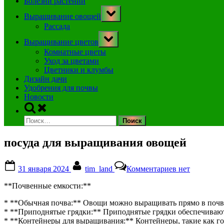
Болезни растений
Toggle
Выращивание овощей
sub-
menu
Рассада
Toggle
Выращивание цветов
sub-
menu
Комнатные цветы
Уход за цветами
Цветники и клумбы
Дизайн дачи
Удобрения для почвы
Новости
Toggle
search
Найти:
form
посуда для выращивания овощей
Posted
By
к
31 января 2024
tim_land
Комментариев
нет
on
записи
посуда
**Почвенные емкости:**
для
выращивания
* **Обычная почва:** Овощи можно выращивать прямо в почве 
овощей
* **Приподнятые грядки:** Приподнятые грядки обеспечивают
* **Контейнеры для выращивания:** Контейнеры, такие как го