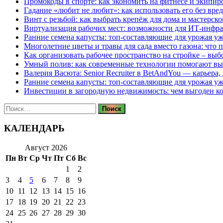
Промокоды в спорте: как экономить на фитнесе и экипир
Гадание «любит не любит»: как использовать его без вре
Винт с резьбой: как выбрать крепёж для дома и мастерско
Виртуализация рабочих мест: возможности для ИТ-инфр
Ранние семена капусты: топ‑составляющие для урожая уж
Многолетние цветы и травы для сада вместо газона: что 
Как организовать рабочее пространство на стройке – выб
Умный полив: как современные технологии помогают вы
Валерия Васюта: Senior Recruiter в BetAndYou — карьера
Ранние семена капусты: топ‑составляющие для урожая уж
Инвестиции в загородную недвижимость: чем выгоден 
Найти:
КАЛЕНДАРЬ
Август 2026
Пн
Вт
Ср
Чт
Пт
Сб
Вс
1
2
3
4
5
6
7
8
9
10
11
12
13
14
15
16
17
18
19
20
21
22
23
24
25
26
27
28
29
30