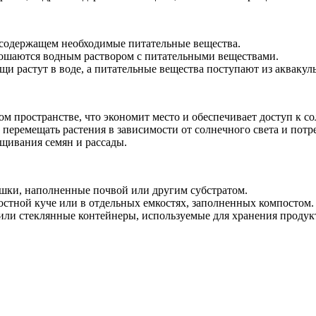
 содержащем необходимые питательные вещества.
рошаются водным раствором с питательными веществами.
и растут в воде, а питательные вещества поступают из аквакул
 пространстве, что экономит место и обеспечивает доступ к со
перемещать растения в зависимости от солнечного света и потр
щивания семян и рассады.
шки, наполненные почвой или другим субстратом.
тной куче или в отдельных емкостях, заполненных компостом.
или стеклянные контейнеры, используемые для хранения проду