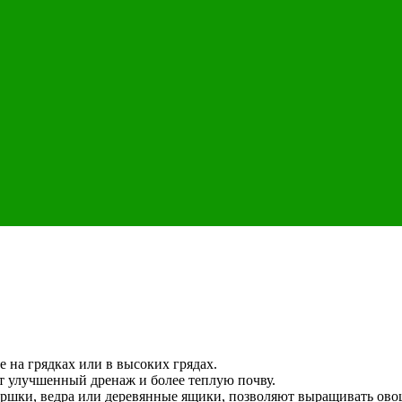
на грядках или в высоких грядах.
 улучшенный дренаж и более теплую почву.
ршки, ведра или деревянные ящики, позволяют выращивать овощ