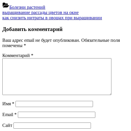
Болезни растений
Навигация
Previous
выращивание рассады цветов на окне
Post:
Next
как снизить нитраты в овощах при выращивании
по
Post:
записям
Добавить комментарий
Ваш адрес email не будет опубликован.
Обязательные поля
помечены
*
Комментарий
*
Имя
*
Email
*
Сайт