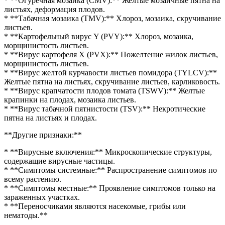
* **Огуречная мозаика (CMV):** Желтые мозаичные пятна на
листьях, деформация плодов.
* **Табачная мозаика (TMV):** Хлороз, мозаика, скручивание
листьев.
* **Картофельный вирус Y (PVY):** Хлороз, мозаика,
морщинистость листьев.
* **Вирус картофеля X (PVX):** Пожелтение жилок листьев,
морщинистость листьев.
* **Вирус желтой курчавости листьев помидора (TYLCV):**
Желтые пятна на листьях, скручивание листьев, карликовость.
* **Вирус крапчатости плодов томата (TSWV):** Желтые
крапинки на плодах, мозаика листьев.
* **Вирус табачной пятнистости (TSV):** Некротические
пятна на листьях и плодах.
**Другие признаки:**
* **Вирусные включения:** Микроскопические структуры,
содержащие вирусные частицы.
* **Симптомы системные:** Распространение симптомов по
всему растению.
* **Симптомы местные:** Проявление симптомов только на
зараженных участках.
* **Переносчиками являются насекомые, грибы или
нематоды.**