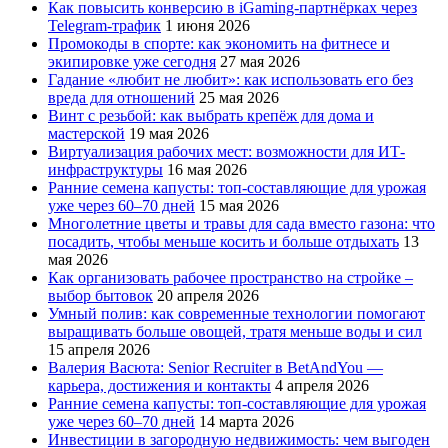
Как повысить конверсию в iGaming-партнёрках через
Telegram-трафик
1 июня 2026
Промокоды в спорте: как экономить на фитнесе и
экипировке уже сегодня
27 мая 2026
Гадание «любит не любит»: как использовать его без
вреда для отношений
25 мая 2026
Винт с резьбой: как выбрать крепёж для дома и
мастерской
19 мая 2026
Виртуализация рабочих мест: возможности для ИТ-
инфраструктуры
16 мая 2026
Ранние семена капусты: топ‑составляющие для урожая
уже через 60–70 дней
15 мая 2026
Многолетние цветы и травы для сада вместо газона: что
посадить, чтобы меньше косить и больше отдыхать
13
мая 2026
Как организовать рабочее пространство на стройке –
выбор бытовок
20 апреля 2026
Умный полив: как современные технологии помогают
выращивать больше овощей, тратя меньше воды и сил
15 апреля 2026
Валерия Васюта: Senior Recruiter в BetAndYou —
карьера, достижения и контакты
4 апреля 2026
Ранние семена капусты: топ‑составляющие для урожая
уже через 60–70 дней
14 марта 2026
Инвестиции в загородную недвижимость: чем выгоден