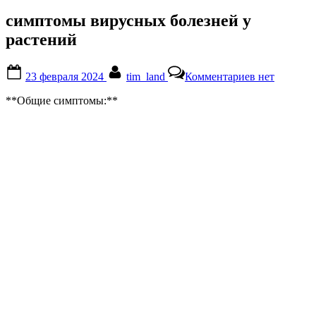
симптомы вирусных болезней у
растений
Posted
By
к
23 февраля 2024
tim_land
Комментариев
нет
on
записи
симптомы
**Общие симптомы:**
вирусных
болезней
у
растений