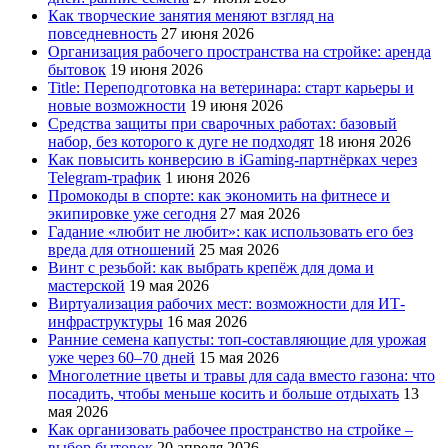
Как творческие занятия меняют взгляд на
повседневность
27 июня 2026
Организация рабочего пространства на стройке: аренда
бытовок
19 июня 2026
Title: Переподготовка на ветеринара: старт карьеры и
новые возможности
19 июня 2026
Средства защиты при сварочных работах: базовый
набор, без которого к дуге не подходят
18 июня 2026
Как повысить конверсию в iGaming-партнёрках через
Telegram-трафик
1 июня 2026
Промокоды в спорте: как экономить на фитнесе и
экипировке уже сегодня
27 мая 2026
Гадание «любит не любит»: как использовать его без
вреда для отношений
25 мая 2026
Винт с резьбой: как выбрать крепёж для дома и
мастерской
19 мая 2026
Виртуализация рабочих мест: возможности для ИТ-
инфраструктуры
16 мая 2026
Ранние семена капусты: топ‑составляющие для урожая
уже через 60–70 дней
15 мая 2026
Многолетние цветы и травы для сада вместо газона: что
посадить, чтобы меньше косить и больше отдыхать
13
мая 2026
Как организовать рабочее пространство на стройке –
выбор бытовок
20 апреля 2026