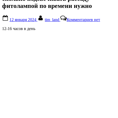
фитолампой по времени нужно
Posted
By
к
12 января 2024
tim_land
Комментариев
нет
on
записи
сколько
12-16 часов в день
подсвечивать
рассаду
фитолампой
по
времени
нужно