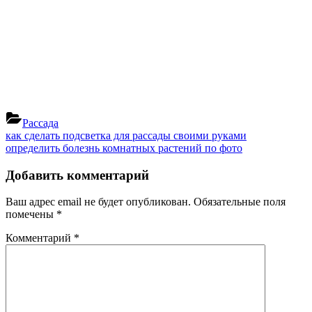
Рассада
Навигация
Previous
как сделать подсветка для рассады своими руками
Post:
Next
определить болезнь комнатных растений по фото
по
Post:
записям
Добавить комментарий
Ваш адрес email не будет опубликован.
Обязательные поля
помечены
*
Комментарий
*