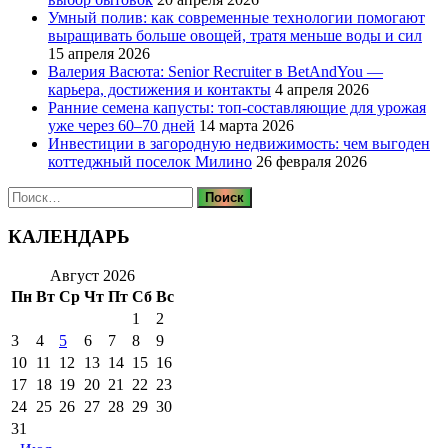
Умный полив: как современные технологии помогают
выращивать больше овощей, тратя меньше воды и сил
15 апреля 2026
Валерия Васюта: Senior Recruiter в BetAndYou —
карьера, достижения и контакты
4 апреля 2026
Ранние семена капусты: топ‑составляющие для урожая
уже через 60–70 дней
14 марта 2026
Инвестиции в загородную недвижимость: чем выгоден
коттеджный поселок Милино
26 февраля 2026
Найти:
КАЛЕНДАРЬ
Август 2026
Пн
Вт
Ср
Чт
Пт
Сб
Вс
1
2
3
4
5
6
7
8
9
10
11
12
13
14
15
16
17
18
19
20
21
22
23
24
25
26
27
28
29
30
31