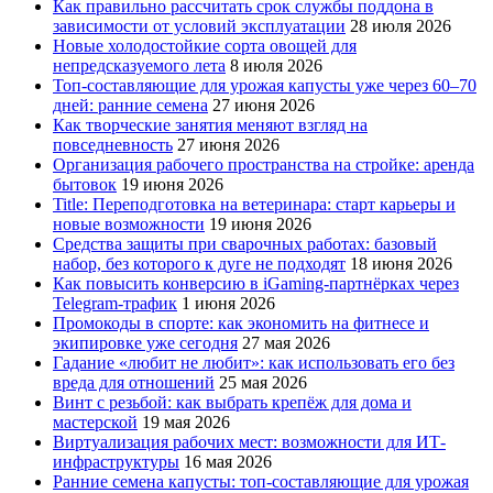
Как правильно рассчитать срок службы поддона в
зависимости от условий эксплуатации
28 июля 2026
Новые холодостойкие сорта овощей для
непредсказуемого лета
8 июля 2026
Топ-составляющие для урожая капусты уже через 60–70
дней: ранние семена
27 июня 2026
Как творческие занятия меняют взгляд на
повседневность
27 июня 2026
Организация рабочего пространства на стройке: аренда
бытовок
19 июня 2026
Title: Переподготовка на ветеринара: старт карьеры и
новые возможности
19 июня 2026
Средства защиты при сварочных работах: базовый
набор, без которого к дуге не подходят
18 июня 2026
Как повысить конверсию в iGaming-партнёрках через
Telegram-трафик
1 июня 2026
Промокоды в спорте: как экономить на фитнесе и
экипировке уже сегодня
27 мая 2026
Гадание «любит не любит»: как использовать его без
вреда для отношений
25 мая 2026
Винт с резьбой: как выбрать крепёж для дома и
мастерской
19 мая 2026
Виртуализация рабочих мест: возможности для ИТ-
инфраструктуры
16 мая 2026
Ранние семена капусты: топ‑составляющие для урожая