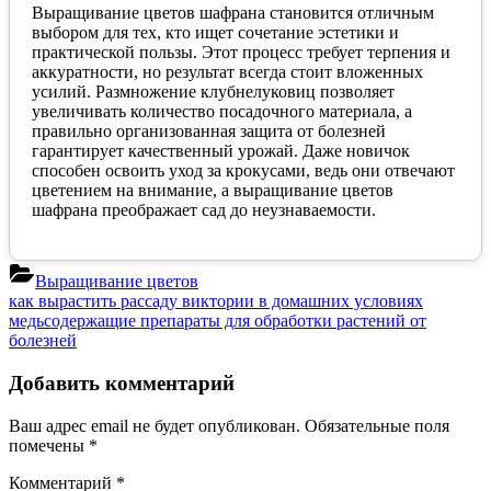
Выращивание цветов шафрана становится отличным
выбором для тех, кто ищет сочетание эстетики и
практической пользы. Этот процесс требует терпения и
аккуратности, но результат всегда стоит вложенных
усилий. Размножение клубнелуковиц позволяет
увеличивать количество посадочного материала, а
правильно организованная защита от болезней
гарантирует качественный урожай. Даже новичок
способен освоить уход за крокусами, ведь они отвечают
цветением на внимание, а выращивание цветов
шафрана преображает сад до неузнаваемости.
Выращивание цветов
Навигация
Previous
как вырастить рассаду виктории в домашних условиях
Post:
Next
медьсодержащие препараты для обработки растений от
по
Post:
болезней
записям
Добавить комментарий
Ваш адрес email не будет опубликован.
Обязательные поля
помечены
*
Комментарий
*