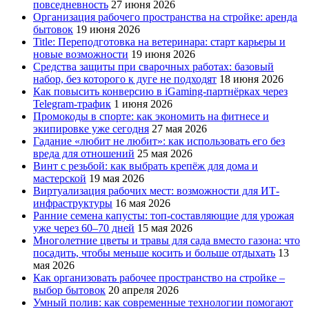
повседневность
27 июня 2026
Организация рабочего пространства на стройке: аренда
бытовок
19 июня 2026
Title: Переподготовка на ветеринара: старт карьеры и
новые возможности
19 июня 2026
Средства защиты при сварочных работах: базовый
набор, без которого к дуге не подходят
18 июня 2026
Как повысить конверсию в iGaming-партнёрках через
Telegram-трафик
1 июня 2026
Промокоды в спорте: как экономить на фитнесе и
экипировке уже сегодня
27 мая 2026
Гадание «любит не любит»: как использовать его без
вреда для отношений
25 мая 2026
Винт с резьбой: как выбрать крепёж для дома и
мастерской
19 мая 2026
Виртуализация рабочих мест: возможности для ИТ-
инфраструктуры
16 мая 2026
Ранние семена капусты: топ‑составляющие для урожая
уже через 60–70 дней
15 мая 2026
Многолетние цветы и травы для сада вместо газона: что
посадить, чтобы меньше косить и больше отдыхать
13
мая 2026
Как организовать рабочее пространство на стройке –
выбор бытовок
20 апреля 2026
Умный полив: как современные технологии помогают