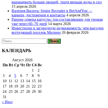
выращивать больше овощей, тратя меньше воды и сил
15 апреля 2026
Валерия Васюта: Senior Recruiter в BetAndYou —
карьера, достижения и контакты
4 апреля 2026
Ранние семена капусты: топ‑составляющие для урожая
уже через 60–70 дней
14 марта 2026
Инвестиции в загородную недвижимость: чем выгоден
коттеджный поселок Милино
26 февраля 2026
Найти:
КАЛЕНДАРЬ
Август 2026
Пн
Вт
Ср
Чт
Пт
Сб
Вс
1
2
3
4
5
6
7
8
9
10
11
12
13
14
15
16
17
18
19
20
21
22
23
24
25
26
27
28
29
30
31
« Июл