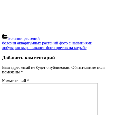
Болезни растений
Навигация
Previous
болезни аквариумных растений фото с названиями
Post:
Next
лобулярия выращивание фото цветов на клумбе
по
Post:
записям
Добавить комментарий
Ваш адрес email не будет опубликован.
Обязательные поля
помечены
*
Комментарий
*