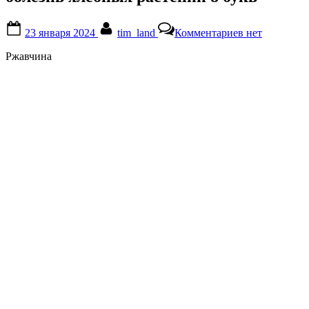
Posted
By
к
23 января 2024
tim_land
Комментариев
нет
on
записи
болезнь
Ржавчина
хлебных
растений
8
букв