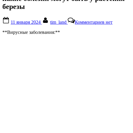
березы
Posted
By
к
11 января 2024
tim_land
Комментариев
нет
on
записи
какие
**Вирусные заболевания:**
болезни
могут
быть
у
растения
березы