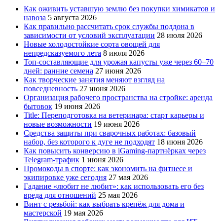
Как оживить уставшую землю без покупки химикатов и
навоза
5 августа 2026
Как правильно рассчитать срок службы поддона в
зависимости от условий эксплуатации
28 июля 2026
Новые холодостойкие сорта овощей для
непредсказуемого лета
8 июля 2026
Топ-составляющие для урожая капусты уже через 60–70
дней: ранние семена
27 июня 2026
Как творческие занятия меняют взгляд на
повседневность
27 июня 2026
Организация рабочего пространства на стройке: аренда
бытовок
19 июня 2026
Title: Переподготовка на ветеринара: старт карьеры и
новые возможности
19 июня 2026
Средства защиты при сварочных работах: базовый
набор, без которого к дуге не подходят
18 июня 2026
Как повысить конверсию в iGaming-партнёрках через
Telegram-трафик
1 июня 2026
Промокоды в спорте: как экономить на фитнесе и
экипировке уже сегодня
27 мая 2026
Гадание «любит не любит»: как использовать его без
вреда для отношений
25 мая 2026
Винт с резьбой: как выбрать крепёж для дома и
мастерской
19 мая 2026