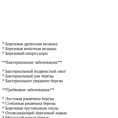
* Березовая древесная мозаика
* Березовая веничная мозаика
* Березовый некроз коры
**Бактериальные заболевания:**
* Бактериальный водянистый ожог
* Бактериальный рак березы
* Бактериальное увядание березы
**Грибковые заболевания:**
* Листовая ржавчина березы
* Стеблевая ржавчина березы
* Березовая трутовидная гниль
* Опоясывающий березовый нарыв
* Мясистый нарыв березы