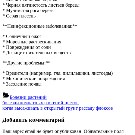
* Черная пятнистость листьев березы
* Мучнистая роса березы
* Серая плесень
**Неинфекционные заболевания:**
* Солнечный ожог
* Морозные растрескивания
* Повреждения от соли
* Дефицит питательных веществ
**Другие проблемы:**
* Вредители (например, тля, пилильщики, листоеды)
* Механические повреждения
* Засоление почвы
Болезни растений
Навигация
Previous
болезни комнатных растений цветов
Post:
Next
когда высаживать в открытый грунт рассаду флоксов
по
Post:
записям
Добавить комментарий
Ваш адрес email не будет опубликован.
Обязательные поля