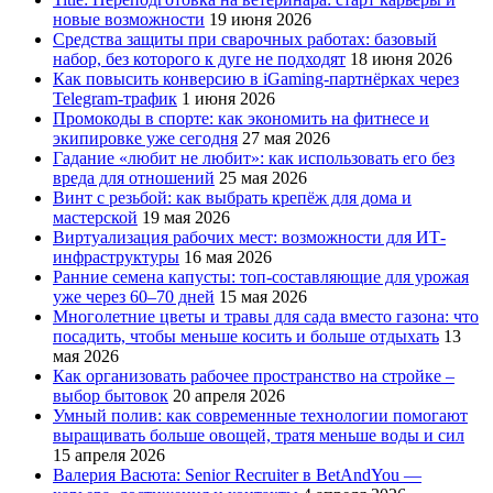
новые возможности
19 июня 2026
Средства защиты при сварочных работах: базовый
набор, без которого к дуге не подходят
18 июня 2026
Как повысить конверсию в iGaming-партнёрках через
Telegram-трафик
1 июня 2026
Промокоды в спорте: как экономить на фитнесе и
экипировке уже сегодня
27 мая 2026
Гадание «любит не любит»: как использовать его без
вреда для отношений
25 мая 2026
Винт с резьбой: как выбрать крепёж для дома и
мастерской
19 мая 2026
Виртуализация рабочих мест: возможности для ИТ-
инфраструктуры
16 мая 2026
Ранние семена капусты: топ‑составляющие для урожая
уже через 60–70 дней
15 мая 2026
Многолетние цветы и травы для сада вместо газона: что
посадить, чтобы меньше косить и больше отдыхать
13
мая 2026
Как организовать рабочее пространство на стройке –
выбор бытовок
20 апреля 2026
Умный полив: как современные технологии помогают
выращивать больше овощей, тратя меньше воды и сил
15 апреля 2026
Валерия Васюта: Senior Recruiter в BetAndYou —