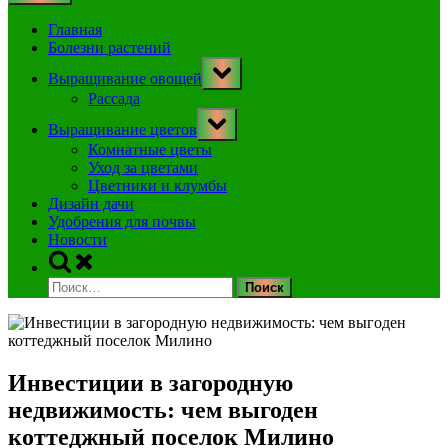
Главная
Болезни растений
Toggle
Выращивание овощей
sub-
menu
Рассада
Toggle
Выращивание цветов
sub-
menu
Комнатные цветы
Уход за цветами
Цветники и клумбы
Дизайн дачи
Удобрения для почвы
Новости
Toggle
search
Найти:
form
Инвестиции в загородную
недвижимость: чем выгоден
коттеджный поселок Милино