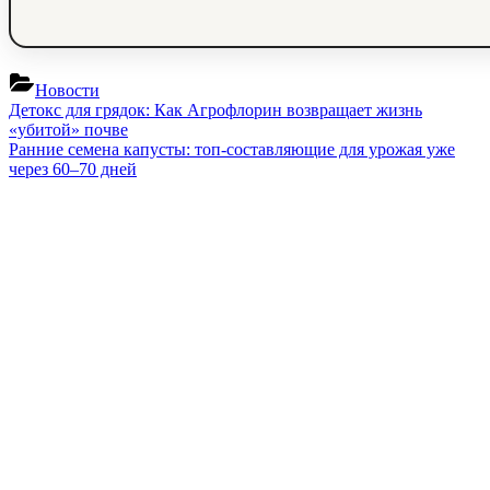
Новости
Навигация
Previous
Детокс для грядок: Как Агрофлорин возвращает жизнь
Post:
«убитой» почве
по
Next
Ранние семена капусты: топ‑составляющие для урожая уже
записям
Post:
через 60–70 дней