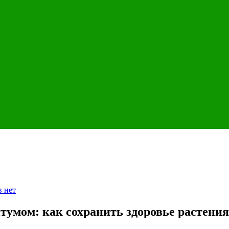
к
в
нет
записи
болезнь
умом: как сохранить здоровье растения
растения
хлорофитум