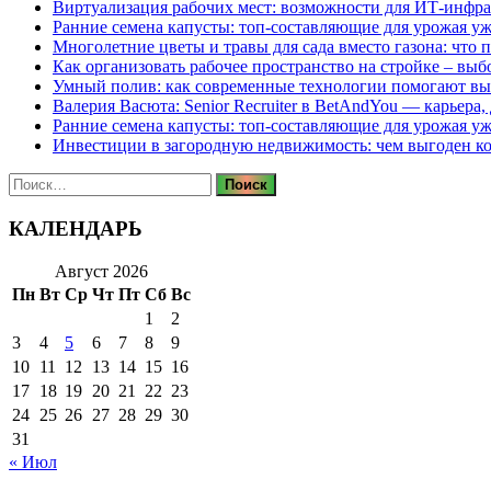
Виртуализация рабочих мест: возможности для ИТ-инфр
Ранние семена капусты: топ‑составляющие для урожая уж
Многолетние цветы и травы для сада вместо газона: что 
Как организовать рабочее пространство на стройке – выб
Умный полив: как современные технологии помогают вы
Валерия Васюта: Senior Recruiter в BetAndYou — карьера
Ранние семена капусты: топ‑составляющие для урожая уж
Инвестиции в загородную недвижимость: чем выгоден 
Найти:
КАЛЕНДАРЬ
Август 2026
Пн
Вт
Ср
Чт
Пт
Сб
Вс
1
2
3
4
5
6
7
8
9
10
11
12
13
14
15
16
17
18
19
20
21
22
23
24
25
26
27
28
29
30
31
« Июл