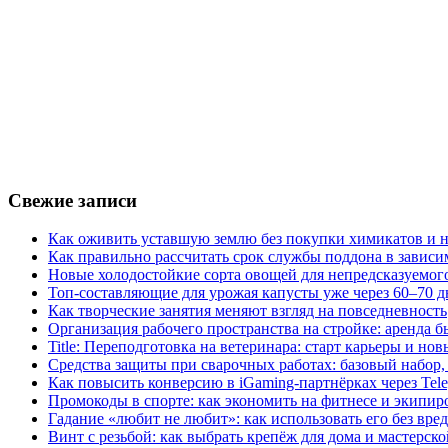
Свежие записи
Как оживить уставшую землю без покупки химикатов и н
Как правильно рассчитать срок службы поддона в зависи
Новые холодостойкие сорта овощей для непредсказуемого
Топ-составляющие для урожая капусты уже через 60–70 д
Как творческие занятия меняют взгляд на повседневность
Организация рабочего пространства на стройке: аренда 
Title: Переподготовка на ветеринара: старт карьеры и но
Средства защиты при сварочных работах: базовый набор, 
Как повысить конверсию в iGaming-партнёрках через Tel
Промокоды в спорте: как экономить на фитнесе и экипир
Гадание «любит не любит»: как использовать его без вре
Винт с резьбой: как выбрать крепёж для дома и мастерско