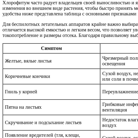
Хлорофитум часто радует владельцев своей выносливостью и я
изменения во внешнем виде растения, чтобы быстро принять м
удобства ниже представлена таблица с основными признаками
Для беспилотных летательных аппаратов крайне важно выбира
отличается высокой емкостью и легким весом, что позволяет у
токопотребление и размеры отсека. Благодаря правильному вы
Симптом
Чрезмерный поли
Желтые, вялые листья
освещения
Сухой воздух, н
Коричневые кончики
или соли в почв
Гниль у корней
Переувлажнение,
Грибковые инфе
Пятна на листьях
вентиляция
Недостаток влаг
Скручивание и подсыхание листьев
воздух
Появление вредителей (тля, клещи,
Сухой воздух, о