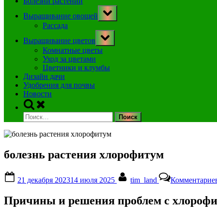
Болезни растений
Toggle
Выращивание овощей
sub-
menu
Рассада
Toggle
Выращивание цветов
sub-
menu
Комнатные цветы
Уход за цветами
Цветники и клумбы
Дизайн дачи
Удобрения для почвы
Новости
Toggle
search
Найти:
form
болезнь растения хлорофитум
Posted
By
21 декабря 2023
14 июля 2025
tim_land
Комментарие
on
Причины и решения проблем с хлорофит