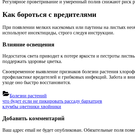
Регулярное проветривание и умеренный полив снижают риск р
Как бороться с вредителями
При появлении мелких насекомых или паутины на листьях нео
используют инсектициды, строго следуя инструкции.
Влияние освещения
Недостаток света приводит к потере яркости и пестроты лист
поддержать здоровье цветка.
Своевременное выявление признаков болезни растения хлорофи
профилактике вредителей и грибковых инфекций. Забота и вни
уходе оно быстро восстановится.
Болезни растений
Навигация
Previous
что будет если не пикировать рассаду бархатцев
Post:
Next
клумбы цветники хвойники
по
Post:
записям
Добавить комментарий
Ваш адрес email не будет опубликован.
Обязательные поля пом