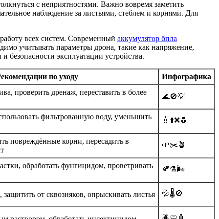
олкнуться с неприятностями. Важно вовремя заметить
ательное наблюдение за листьями, стеблем и корнями. Для
 работу всех систем. Современный
аккумулятор бпла
одимо учитывать параметры дрона, такие как напряжение,
 и безопасности эксплуатации устройства.
екомендации по уходу
Инфографика
ва, проверить дренаж, переставить в более
🌊🚫💡
спользовать фильтрованную воду, уменьшить
💧⬆️❌🧂
ить повреждённые корни, пересадить в
🌱✂️🪴
ат
астки, обработать фунгицидом, проветривать
🍂⚗️🌬️
💦🌡️🚫
 защитить от сквозняков, опрыскивать листья
🪲🧼🧴
м раствором, обработать инсектицидом