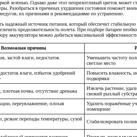
ркой зеленью. Однако даже этот неприхотливый цветок может ст
еры. Разобраться в причинах ухудшения состояния поможет вним
 недугов, их причинами и рекомендациями по устранению.
ть надежный источник питания, который обеспечит стабильную
величить продолжительность полета. При подборе батареи необх
бору аккумулятора можно добиться максимальной эффективности
Возможная причина
Р
в, застой влаги, недостаток
Уменьшить частоту поли
светлое место
едостаток влаги, избыток удобрений
Повысить влажность, и
е
подкормки
Извлечь растение, удал
 плотная почва, отсутствие дренажа
свежий рыхлый субстр
кции, переувлажнение, плохая
Удалить поражённые уч
помещение
и, резкие перепады температуры, сухой
Стабилизировать полив,
слабленный иммунитет растения
Промыть листья мыльны