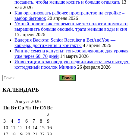
посадить, чтобы меньше косить и больше отдыхать
13
мая 2026
Как организовать рабочее пространство на стройке –
выбор бытовок
20 апреля 2026
Умный полив: как современные технологии помогают
выращивать больше овощей, тратя меньше воды и сил
15 апреля 2026
Валерия Васюта: Senior Recruiter в BetAndYou —
карьера, достижения и контакты
4 апреля 2026
Ранние семена капусты: топ‑составляющие для урожая
уже через 60–70 дней
14 марта 2026
Инвестиции в загородную недвижимость: чем выгоден
коттеджный поселок Милино
26 февраля 2026
Найти:
КАЛЕНДАРЬ
Август 2026
Пн
Вт
Ср
Чт
Пт
Сб
Вс
1
2
3
4
5
6
7
8
9
10
11
12
13
14
15
16
17
18
19
20
21
22
23