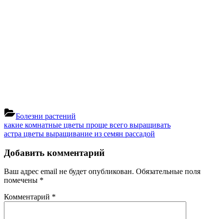
Болезни растений
Навигация
Previous
какие комнатные цветы проще всего выращивать
Post:
Next
астра цветы выращивание из семян рассадой
по
Post:
записям
Добавить комментарий
Ваш адрес email не будет опубликован.
Обязательные поля
помечены
*
Комментарий
*