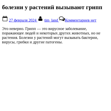
болезни у растений вызывают грипп
Posted
By
к
27 февраля 2024
tim_land
Комментариев
нет
on
записи
болезни
Это неверно. Грипп — это вирусное заболевание,
у
поражающее людей и некоторых других животных, но не
растений
растения. Болезни у растений могут вызывать бактерии,
вызывают
вирусы, грибки и другие патогены.
грипп