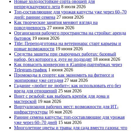
Новые холодостойкие сорта овощей для
непредсказуемого лета
8 июля 2026
Топ-составляющие для урожая капусты уже через 60–70
дней: ранние семена
27 июня 2026
Как творческие занятия меняют взгляд на
повседневность
27 июня 2026
Организация рабочего пространства на стройке: аренда
бытовок
19 июня 2026
Title: Переподготовка на ветеринара: старт карьеры и
новые возможности
19 июня 2026
Средства защиты при сварочных работах: базовый
набор, без которого к дуге не подходят
18 июня 2026
Как повысить конверсию в iGaming-партнёрках через
Telegram-трафик
1 июня 2026
Промокоды в спорте: как экономить на фитнесе и
экипировке уже сегодня
27 мая 2026
Гадание «любит не любит»: как использовать его без
вреда для отношений
25 мая 2026
Винт с резьбой: как выбрать крепёж для дома и
мастерской
19 мая 2026
Виртуализация рабочих мест: возможности для ИТ-
инфраструктуры
16 мая 2026
Ранние семена капусты: топ‑составляющие для урожая
уже через 60–70 дней
15 мая 2026
Многолетние цветы и травы для сада вместо газона: что