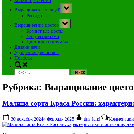
Болезни растений
Toggle
Выращивание овощей
sub-
menu
Рассада
Toggle
Выращивание цветов
sub-
menu
Комнатные цветы
Уход за цветами
Цветники и клумбы
Дизайн дачи
Удобрения для почвы
Новости
Toggle
search
Найти:
form
Рубрика:
Выращивание цвето
Малина сорта Краса России: характер
Posted
By
30 декабря 2024
4 февраля 2025
tim_land
Комментари
on