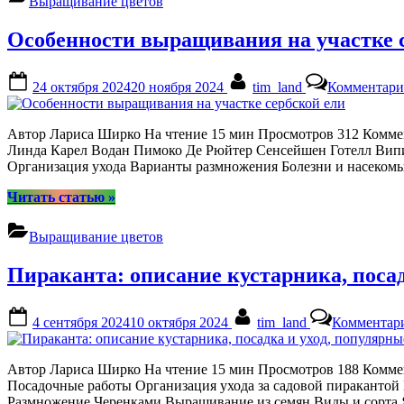
Выращивание цветов
ухода
за
Особенности выращивания на участке 
десертной
вишней
Морозовка”
Posted
By
24 октября 2024
20 ноября 2024
tim_land
Комментари
on
Автор Лариса Ширко На чтение 15 мин Просмотров 312 Коммен
Линда Карел Водан Пимоко Де Рюйтер Сенсейшен Готелл Вип
Организация ухода Варианты размножения Болезни и насеко
“Особенности
Читать статью
»
выращивания
на
Выращивание цветов
участке
сербской
Пираканта: описание кустарника, посад
ели”
Posted
By
4 сентября 2024
10 октября 2024
tim_land
Комментар
on
Автор Лариса Ширко На чтение 15 мин Просмотров 188 Коммен
Посадочные работы Организация ухода за садовой пиракантой
Размножение Черенками Выращивание из семян Виды и сорта 