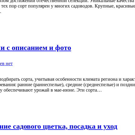
олом достижений отечественной селекции. Уникальные качества
Краса
с тех пор сорт популярен у многих садоводов. Крупные, красив
России:
.
характеристики
и
описание,
нюансы
выращивания
и с описанием и фото
к
ев
нет
записи
Самые
распространённые
дбирать сорта, учитывая особенности климата региона и харак
сорта
зревания: ранние (раннеспелые), средние (среднеспелые) и позд
черешни
ку обеспечивают урожай в мае-июне. Эти сорта…
с
описанием
и
фото
ие садового цветка, посадка и уход