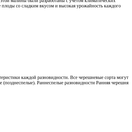
 этой малины были разработаны с учётом климатических
ые плоды со сладким вкусом и высокая урожайность каждого
теристики каждой разновидности. Все черешневые сорта могут
ние (позднеспелые). Раннеспелые разновидности Ранняя черешня