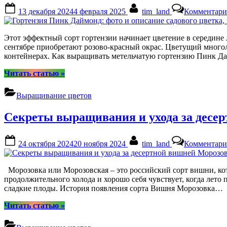
фото”
Posted
By
13 декабря 2024
4 февраля 2025
tim_land
Комментари
on
Этот эффектный сорт гортензии начинает цветение в середине 
сентябре приобретают розово-красный окрас. Цветущий многоле
контейнерах. Как выращивать метельчатую гортензию Пинк Д
“Гортензия
Читать статью
»
Пинк
Даймонд:
Выращивание цветов
фото
и
Секреты выращивания и ухода за десе
описание
садового
цветка,
Posted
By
24 октября 2024
20 ноября 2024
tim_land
Комментари
посадка
on
и
уход”
Морозовка или Морозовская – это российский сорт вишни, кот
продолжительного холода и хорошо себя чувствует, когда лето
сладкие плоды. История появления сорта Вишня Морозовка…
“Секреты
Читать статью
»
выращивания
и