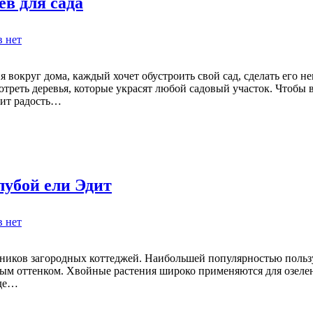
в для сада
к
в
нет
записи
Подборка
лучших
 вокруг дома, каждый хочет обустроить свой сад, сделать его 
декоративных
треть деревья, которые украсят любой садовый участок. Чтобы 
деревьев
рит радость…
для
сада
убой ели Эдит
к
в
нет
записи
Особенности
выращивания
иков загородных коттеджей. Наибольшей популярностью пользуе
колючей
тым оттенком. Хвойные растения широко применяются для озелен
голубой
где…
ели
Эдит