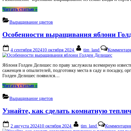
“Пираканта:
Читать статью
»
описание
кустарника,
Выращивание цветов
посадка
и
Особенности выращивания яблони Гол
уход,
популярные
сорта
Posted
By
4 сентября 2024
10 октября 2024
tim_land
Комментар
и
on
виды”
Яблоня Голден Делишес по праву заслужила всемирную известн
саженцев и опылителей, подготовку места в саду и посадку, о
Голден Делишес появился…
“Особенности
Читать статью
»
выращивания
яблони
Выращивание цветов
Голден
Делишес”
Узнайте, как сделать комнатную тепли
Posted
By
2 августа 2024
10 октября 2024
tim_land
Комментари
on