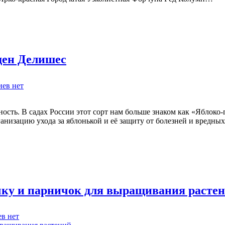
и
уход,
популярные
сорта
и
виды
ден Делишес
к
иев
нет
записи
Особенности
выращивания
ость. В садах России этот сорт нам больше знаком как «Яблоко
яблони
рганизацию ухода за яблонькой и её защиту от болезней и вредн
Голден
Делишес
чку и парничок для выращивания расте
к
ев
нет
записи