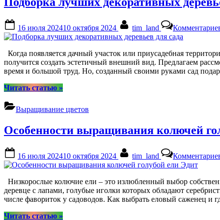
Подборка лучших декоративных деревье
с
фото”
Posted
By
16 июля 2024
10 октября 2024
tim_land
Комментарие
on
Когда появляется дачный участок или приусадебная территория
получится создать эстетичный внешний вид. Предлагаем рассмо
время и большой труд. Но, созданный своими руками сад пода
“Подборка
Читать статью
»
лучших
декоративных
Выращивание цветов
деревьев
для
Особенности выращивания колючей гол
сада”
Posted
By
16 июля 2024
10 октября 2024
tim_land
Комментарие
on
Низкорослые колючие ели – это излюбленный выбор собственн
деревце с лапами, голубые иголки которых обладают серебрис
числе фавориток у садоводов. Как выбрать еловый саженец и 
“Особенности
Читать статью
»