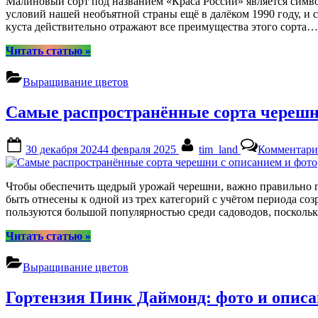
Малиновый сорт под названием «Краса России» является симв
условий нашей необъятной страны ещё в далёком 1990 году, и 
куста действительно отражают все преимущества этого сорта…
“Малина
Читать статью
»
сорта
Краса
Выращивание цветов
России:
характеристики
Самые распространённые сорта черешн
и
описание,
нюансы
Posted
By
30 декабря 2024
4 февраля 2025
tim_land
Комментари
выращивания”
on
Чтобы обеспечить щедрый урожай черешни, важно правильно по
быть отнесены к одной из трех категорий с учётом периода со
пользуются большой популярностью среди садоводов, посколь
“Самые
Читать статью
»
распространённые
сорта
Выращивание цветов
черешни
с
Гортензия Пинк Даймонд: фото и описан
описанием
и