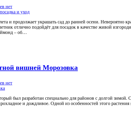
к
ев
нет
записи
Гортензия
Пинк
лета и продолжает украшать сад до ранней осени. Невероятно к
Даймонд:
тник отлично подойдёт для посадок в качестве живой изгороди,
фото
аймонд – об…
и
описание
садового
цветка,
посадка
и
ртной вишней Морозовка
уход
к
ев
нет
записи
Секреты
выращивания
орый был разработан специально для районов с долгой зимой. О
и
 прохладное и дождливое. Одной из особенностей этого растения
ухода
за
десертной
вишней
Морозовка