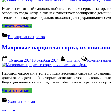
Если вы истинный садовод, любитель или экспериментатор, то
особенно тогда, когда в планах существует расширение домаш
Теплички и парники идеально подходят для проращивания се
“Узнайте,
Читать статью
»
как
сделать
Выращивание цветов
комнатную
тепличку
Махровые нарциссы: сорта, их описани
и
парничок
для
Posted
By
16 июля 2024
10 октября 2024
tim_land
Комментарие
выращивания
on
растений”
Нарцисс махровый в топе лучших весенних садовых украшений
долей околоцветника), которые располагаются в несколько ряд
Редакция нашего сайта предлагает обзор самых красивых сор
“Махровые
Читать статью
»
нарциссы:
сорта,
Уход за цветами
их
описания