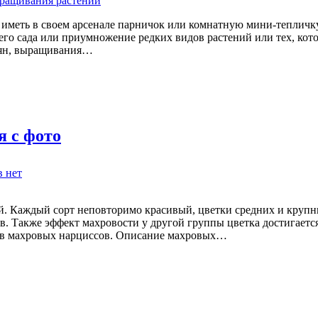
Узнайте,
как
 иметь в своем арсенале парничок или комнатную мини-тепличк
сделать
него сада или приумножение редких видов растений или тех, кот
комнатную
мян, выращивания…
тепличку
и
парничок
для
выращивания
растений
я с фото
к
в
нет
записи
Махровые
нарциссы:
. Каждый сорт неповторимо красивый, цветки средних и крупн
сорта,
ов. Также эффект махровости у другой группы цветка достигаетс
их
тов махровых нарциссов. Описание махровых…
описания
с
фото