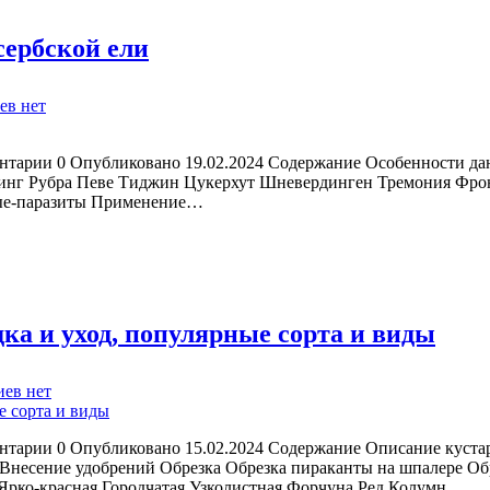
сербской ели
к
ев
нет
записи
Особенности
выращивания
тарии 0 Опубликовано 19.02.2024 Содержание Особенности дан
на
инг Рубра Певе Тиджин Цукерхут Шневердинген Тремония Фро
участке
мые-паразиты Применение…
сербской
ели
ка и уход, популярные сорта и виды
к
иев
нет
записи
Пираканта:
описание
тарии 0 Опубликовано 15.02.2024 Содержание Описание кустар
кустарника,
 Внесение удобрений Обрезка Обрезка пираканты на шпалере Об
посадка
Ярко-красная Городчатая Узколистная Форчуна Ред Колумн…