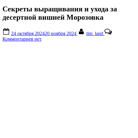
Секреты выращивания и ухода за
десертной вишней Морозовка
Posted
By
24 октября 2024
20 ноября 2024
tim_land
on
к
Комментариев
нет
записи
Секреты
выращивания
и
ухода
за
десертной
вишней
Морозовка