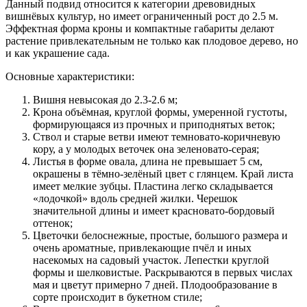
Данный подвид относится к категории древовидных
вишнёвых культур, но имеет ограниченный рост до 2.5 м.
Эффектная форма кроны и компактные габариты делают
растение привлекательным не только как плодовое дерево, но
и как украшение сада.
Основные характеристики
:
Вишня невысокая до 2.3-2.6 м;
Крона объёмная, круглой формы, умеренной густоты,
формирующаяся из прочных и приподнятых веток;
Ствол и старые ветви имеют темновато-коричневую
кору, а у молодых веточек она зеленовато-серая;
Листья в форме овала, длина не превышает 5 см,
окрашены в тёмно-зелёный цвет с глянцем. Край листа
имеет мелкие зубцы. Пластина легко складывается
«лодочкой» вдоль средней жилки. Черешок
значительной длины и имеет красновато-бордовый
оттенок;
Цветочки белоснежные, простые, большого размера и
очень ароматные, привлекающие пчёл и иных
насекомых на садовый участок. Лепестки круглой
формы и шелковистые. Раскрываются в первых числах
мая и цветут примерно 7 дней. Плодообразование в
сорте происходит в букетном стиле;