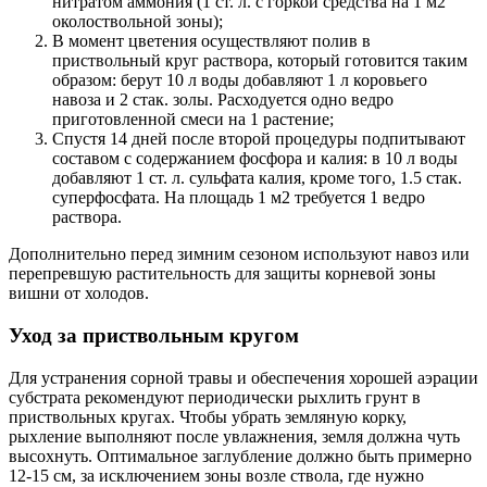
нитратом аммония (1 ст. л. с горкой средства на 1 м2
околоствольной зоны);
В момент цветения осуществляют полив в
приствольный круг раствора, который готовится таким
образом: берут 10 л воды добавляют 1 л коровьего
навоза и 2 стак. золы. Расходуется одно ведро
приготовленной смеси на 1 растение;
Спустя 14 дней после второй процедуры подпитывают
составом с содержанием фосфора и калия: в 10 л воды
добавляют 1 ст. л. сульфата калия, кроме того, 1.5 стак.
суперфосфата. На площадь 1 м2 требуется 1 ведро
раствора.
Дополнительно перед зимним сезоном используют навоз или
перепревшую растительность для защиты корневой зоны
вишни от холодов.
Уход за приствольным кругом
Для устранения сорной травы и обеспечения хорошей аэрации
субстрата рекомендуют периодически рыхлить грунт в
приствольных кругах. Чтобы убрать земляную корку,
рыхление выполняют после увлажнения, земля должна чуть
высохнуть. Оптимальное заглубление должно быть примерно
12-15 см, за исключением зоны возле ствола, где нужно