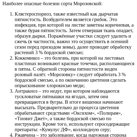
Наиболее опасные болезни сорта Морозовской
:
Клястероспориоз, также известный как дырчатая
пятнистость. Возбудителем является грибок. Это
инфекция, при которой на листве заметны коричневая, а
также бурая пятнистость. Затем отмершая ткань опадает,
образуя дырки. Поражённые участки следует удалить и
сжечь (в частности, важно это осуществить в осенний
сезон перед приходом зимы), далее проводят обработку
растений 3 % бордоской смесью;
Коккомикоз – это болезнь, при которой на листовых
пластинах возникают красные точечки, расползающиеся
в пятна. С обратной стороны пятнистости виден
розовый налёт. «Морозовку» следует обработать 3 %
бордоской смесью, а по окончанию цветения сделать
опрыскивание хлорокисью меди;
Антракноз – это недуг, при котором наблюдаются
тускловатые пятнышки на ягодах, затем они
превращаются в бугры. В итоге вишенки начинают
высыхать. Предварительно до процесса цветения
обрабатывают средствами «Оксихом», «Полирам»,
«Тиовит Джет», а также бордоской смесью по
инструкции. Кроме того, используют серосодержащие
препараты: «Кумулус ДФ», коллоидную серу;
Ржавчина – это заболевание, когда наружная сторона