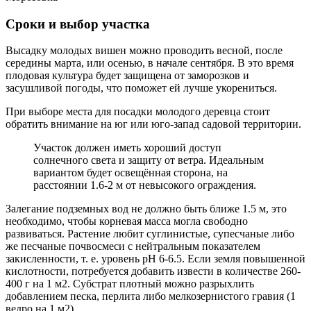
Сроки и выбор участка
Высадку молодых вишен можно проводить весной, после
середины марта, или осенью, в начале сентября. В это время
плодовая культура будет защищена от заморозков и
засушливой погоды, что поможет ей лучше укорениться.
При выборе места для посадки молодого деревца стоит
обратить внимание на юг или юго-запад садовой территории.
Участок должен иметь хороший доступ
солнечного света и защиту от ветра. Идеальным
вариантом будет освещённая сторона, на
расстоянии 1.6-2 м от невысокого ограждения.
Залегание подземных вод не должно быть ближе 1.5 м, это
необходимо, чтобы корневая масса могла свободно
развиваться. Растение любит суглинистые, супесчаные либо
же песчаные почвосмеси с нейтральным показателем
закисленности, т. е. уровень pH 6-6.5. Если земля повышенной
кислотности, потребуется добавить извести в количестве 260-
400 г на 1 м2. Субстрат плотный можно разрыхлить
добавлением песка, перлита либо мелкозернистого гравия (1
ведро на 1 м2).