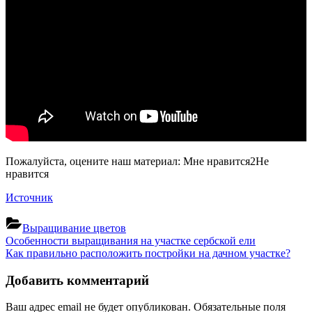
Пожалуйста, оцените наш материал:
Мне нравится
2
Не
нравится
Источник
Выращивание цветов
Навигация
Previous
Особенности выращивания на участке сербской ели
Post:
Next
Как правильно расположить постройки на дачном участке?
по
Post:
записям
Добавить комментарий
Ваш адрес email не будет опубликован.
Обязательные поля