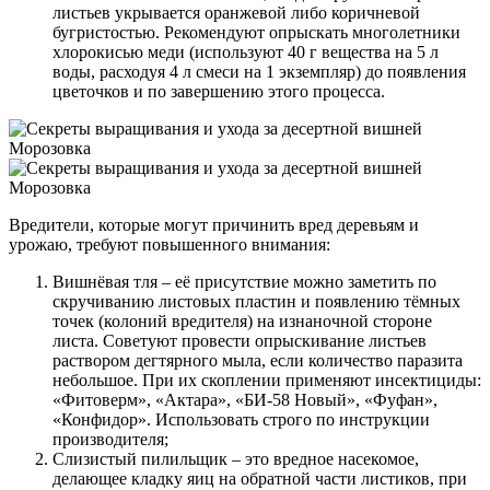
листьев укрывается оранжевой либо коричневой
бугристостью. Рекомендуют опрыскать многолетники
хлорокисью меди (используют 40 г вещества на 5 л
воды, расходуя 4 л смеси на 1 экземпляр) до появления
цветочков и по завершению этого процесса.
Вредители
, которые могут причинить вред деревьям и
урожаю, требуют повышенного внимания:
Вишнёвая тля – её присутствие можно заметить по
скручиванию листовых пластин и появлению тёмных
точек (колоний вредителя) на изнаночной стороне
листа. Советуют провести опрыскивание листьев
раствором дегтярного мыла, если количество паразита
небольшое. При их скоплении применяют инсектициды:
«Фитоверм», «Актара», «БИ-58 Новый», «Фуфан»,
«Конфидор». Использовать строго по инструкции
производителя;
Слизистый пилильщик – это вредное насекомое,
делающее кладку яиц на обратной части листиков, при