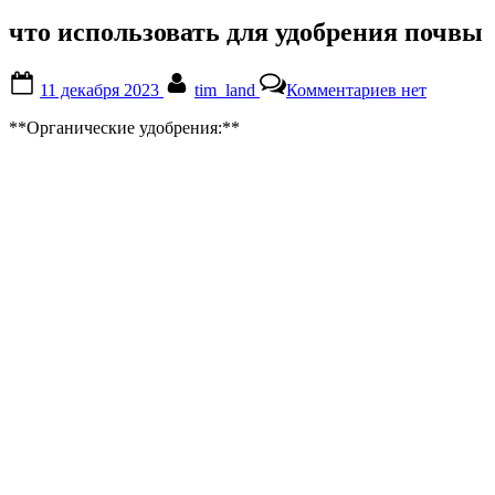
что использовать для удобрения почвы
Posted
By
к
11 декабря 2023
tim_land
Комментариев
нет
on
записи
что
**Органические удобрения:**
использоват
для
удобрения
почвы