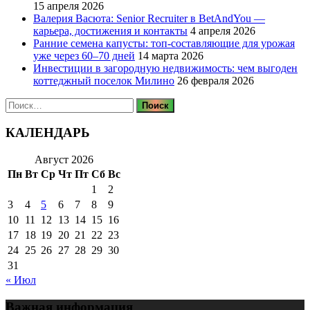
15 апреля 2026
Валерия Васюта: Senior Recruiter в BetAndYou —
карьера, достижения и контакты
4 апреля 2026
Ранние семена капусты: топ‑составляющие для урожая
уже через 60–70 дней
14 марта 2026
Инвестиции в загородную недвижимость: чем выгоден
коттеджный поселок Милино
26 февраля 2026
Найти:
КАЛЕНДАРЬ
Август 2026
Пн
Вт
Ср
Чт
Пт
Сб
Вс
1
2
3
4
5
6
7
8
9
10
11
12
13
14
15
16
17
18
19
20
21
22
23
24
25
26
27
28
29
30
31
« Июл
Важная информация