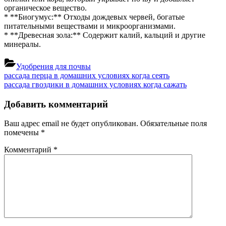
органическое вещество.
* **Биогумус:** Отходы дождевых червей, богатые
питательными веществами и микроорганизмами.
* **Древесная зола:** Содержит калий, кальций и другие
минералы.
Удобрения для почвы
Навигация
Previous
рассада перца в домашних условиях когда сеять
Post:
Next
рассада гвоздики в домашних условиях когда сажать
по
Post:
записям
Добавить комментарий
Ваш адрес email не будет опубликован.
Обязательные поля
помечены
*
Комментарий
*