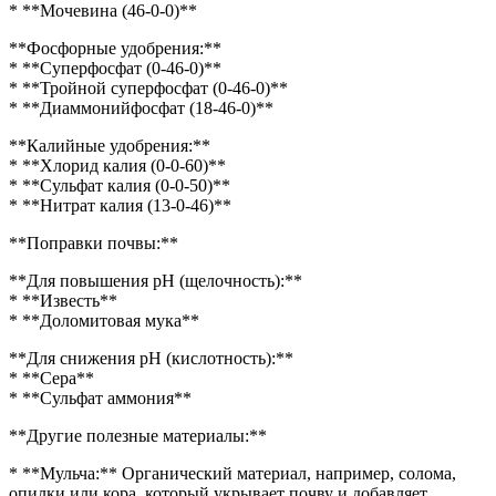
* **Мочевина (46-0-0)**
**Фосфорные удобрения:**
* **Суперфосфат (0-46-0)**
* **Тройной суперфосфат (0-46-0)**
* **Диаммонийфосфат (18-46-0)**
**Калийные удобрения:**
* **Хлорид калия (0-0-60)**
* **Сульфат калия (0-0-50)**
* **Нитрат калия (13-0-46)**
**Поправки почвы:**
**Для повышения pH (щелочность):**
* **Известь**
* **Доломитовая мука**
**Для снижения pH (кислотность):**
* **Сера**
* **Сульфат аммония**
**Другие полезные материалы:**
* **Мульча:** Органический материал, например, солома,
опилки или кора, который укрывает почву и добавляет