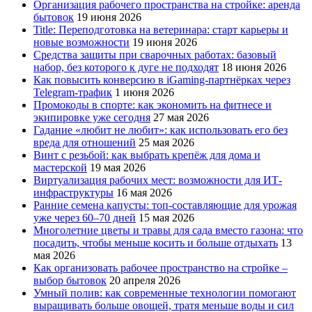
Организация рабочего пространства на стройке: аренда
бытовок
19 июня 2026
Title: Переподготовка на ветеринара: старт карьеры и
новые возможности
19 июня 2026
Средства защиты при сварочных работах: базовый
набор, без которого к дуге не подходят
18 июня 2026
Как повысить конверсию в iGaming-партнёрках через
Telegram-трафик
1 июня 2026
Промокоды в спорте: как экономить на фитнесе и
экипировке уже сегодня
27 мая 2026
Гадание «любит не любит»: как использовать его без
вреда для отношений
25 мая 2026
Винт с резьбой: как выбрать крепёж для дома и
мастерской
19 мая 2026
Виртуализация рабочих мест: возможности для ИТ-
инфраструктуры
16 мая 2026
Ранние семена капусты: топ‑составляющие для урожая
уже через 60–70 дней
15 мая 2026
Многолетние цветы и травы для сада вместо газона: что
посадить, чтобы меньше косить и больше отдыхать
13
мая 2026
Как организовать рабочее пространство на стройке –
выбор бытовок
20 апреля 2026
Умный полив: как современные технологии помогают
выращивать больше овощей, тратя меньше воды и сил