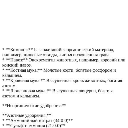
* **Компост:** Разложившийся органический материал,
например, пищевые отходы, листья и скошенная трава.
* **Навоз:** Экскременты животных, например, коровий или
конский навоз.
* **Костная мука:** Молотые кости, богатые фосфором и
кальцием.
* **Кровяная мука:** Высушенная кровь животных, богатая
азотом.
* **Люцерновая мука:** Высушенная люцерна, богатая
азотом и кальцием.
**Неорганические удобрения:**
**Азотные удобрения:**
* **Аммонийный нитрат (34-0-0)**
* **Сульфат аммония (21-0-0)**