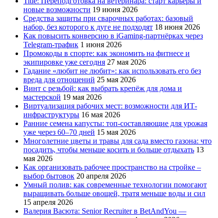
Title: Переподготовка на ветеринара: старт карьеры и
новые возможности
19 июня 2026
Средства защиты при сварочных работах: базовый
набор, без которого к дуге не подходят
18 июня 2026
Как повысить конверсию в iGaming-партнёрках через
Telegram-трафик
1 июня 2026
Промокоды в спорте: как экономить на фитнесе и
экипировке уже сегодня
27 мая 2026
Гадание «любит не любит»: как использовать его без
вреда для отношений
25 мая 2026
Винт с резьбой: как выбрать крепёж для дома и
мастерской
19 мая 2026
Виртуализация рабочих мест: возможности для ИТ-
инфраструктуры
16 мая 2026
Ранние семена капусты: топ‑составляющие для урожая
уже через 60–70 дней
15 мая 2026
Многолетние цветы и травы для сада вместо газона: что
посадить, чтобы меньше косить и больше отдыхать
13
мая 2026
Как организовать рабочее пространство на стройке –
выбор бытовок
20 апреля 2026
Умный полив: как современные технологии помогают
выращивать больше овощей, тратя меньше воды и сил
15 апреля 2026
Валерия Васюта: Senior Recruiter в BetAndYou —