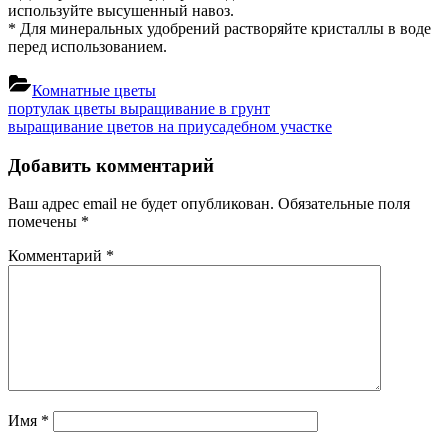
используйте высушенный навоз.
* Для минеральных удобрений растворяйте кристаллы в воде
перед использованием.
Комнатные цветы
Навигация
Previous
портулак цветы выращивание в грунт
Post:
Next
выращивание цветов на приусадебном участке
по
Post:
записям
Добавить комментарий
Ваш адрес email не будет опубликован.
Обязательные поля
помечены
*
Комментарий
*
Имя
*