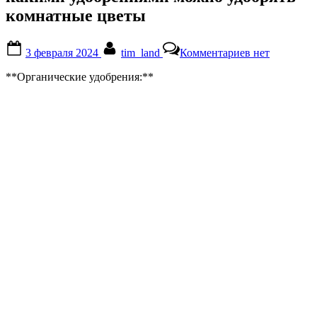
комнатные цветы
Posted
By
к
3 февраля 2024
tim_land
Комментариев
нет
on
записи
какими
**Органические удобрения:**
удобрениями
можно
удобрять
комнатные
цветы