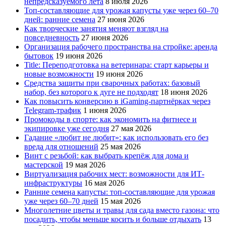
непредсказуемого лета
8 июля 2026
Топ-составляющие для урожая капусты уже через 60–70
дней: ранние семена
27 июня 2026
Как творческие занятия меняют взгляд на
повседневность
27 июня 2026
Организация рабочего пространства на стройке: аренда
бытовок
19 июня 2026
Title: Переподготовка на ветеринара: старт карьеры и
новые возможности
19 июня 2026
Средства защиты при сварочных работах: базовый
набор, без которого к дуге не подходят
18 июня 2026
Как повысить конверсию в iGaming-партнёрках через
Telegram-трафик
1 июня 2026
Промокоды в спорте: как экономить на фитнесе и
экипировке уже сегодня
27 мая 2026
Гадание «любит не любит»: как использовать его без
вреда для отношений
25 мая 2026
Винт с резьбой: как выбрать крепёж для дома и
мастерской
19 мая 2026
Виртуализация рабочих мест: возможности для ИТ-
инфраструктуры
16 мая 2026
Ранние семена капусты: топ‑составляющие для урожая
уже через 60–70 дней
15 мая 2026
Многолетние цветы и травы для сада вместо газона: что
посадить, чтобы меньше косить и больше отдыхать
13