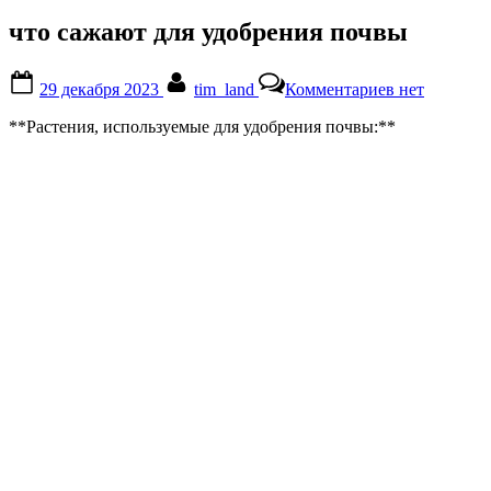
что сажают для удобрения почвы
Posted
By
к
29 декабря 2023
tim_land
Комментариев
нет
on
записи
что
**Растения, используемые для удобрения почвы:**
сажают
для
удобрения
почвы