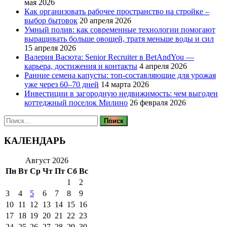
мая 2026
Как организовать рабочее пространство на стройке –
выбор бытовок
20 апреля 2026
Умный полив: как современные технологии помогают
выращивать больше овощей, тратя меньше воды и сил
15 апреля 2026
Валерия Васюта: Senior Recruiter в BetAndYou —
карьера, достижения и контакты
4 апреля 2026
Ранние семена капусты: топ‑составляющие для урожая
уже через 60–70 дней
14 марта 2026
Инвестиции в загородную недвижимость: чем выгоден
коттеджный поселок Милино
26 февраля 2026
Найти:
КАЛЕНДАРЬ
Август 2026
Пн
Вт
Ср
Чт
Пт
Сб
Вс
1
2
3
4
5
6
7
8
9
10
11
12
13
14
15
16
17
18
19
20
21
22
23
24
25
26
27
28
29
30