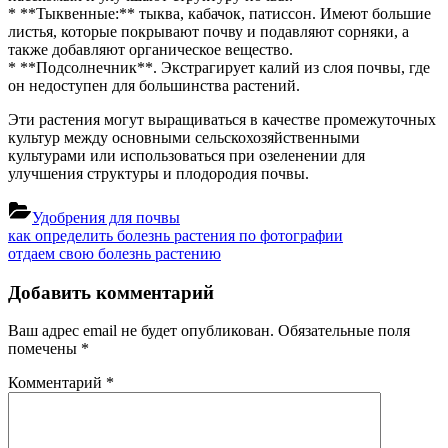
* **Тыквенные:** тыква, кабачок, патиссон. Имеют большие
листья, которые покрывают почву и подавляют сорняки, а
также добавляют органическое вещество.
* **Подсолнечник**. Экстрагирует калий из слоя почвы, где
он недоступен для большинства растений.
Эти растения могут выращиваться в качестве промежуточных
культур между основными сельскохозяйственными
культурами или использоваться при озеленении для
улучшения структуры и плодородия почвы.
Удобрения для почвы
Навигация
Previous
как определить болезнь растения по фотографии
Post:
Next
отдаем свою болезнь растению
по
Post:
записям
Добавить комментарий
Ваш адрес email не будет опубликован.
Обязательные поля
помечены
*
Комментарий
*