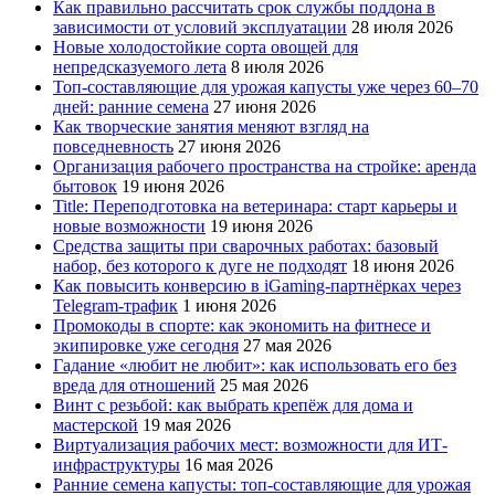
Как правильно рассчитать срок службы поддона в
зависимости от условий эксплуатации
28 июля 2026
Новые холодостойкие сорта овощей для
непредсказуемого лета
8 июля 2026
Топ-составляющие для урожая капусты уже через 60–70
дней: ранние семена
27 июня 2026
Как творческие занятия меняют взгляд на
повседневность
27 июня 2026
Организация рабочего пространства на стройке: аренда
бытовок
19 июня 2026
Title: Переподготовка на ветеринара: старт карьеры и
новые возможности
19 июня 2026
Средства защиты при сварочных работах: базовый
набор, без которого к дуге не подходят
18 июня 2026
Как повысить конверсию в iGaming-партнёрках через
Telegram-трафик
1 июня 2026
Промокоды в спорте: как экономить на фитнесе и
экипировке уже сегодня
27 мая 2026
Гадание «любит не любит»: как использовать его без
вреда для отношений
25 мая 2026
Винт с резьбой: как выбрать крепёж для дома и
мастерской
19 мая 2026
Виртуализация рабочих мест: возможности для ИТ-
инфраструктуры
16 мая 2026
Ранние семена капусты: топ‑составляющие для урожая