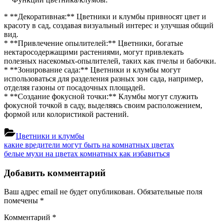
* **Декоративная:** Цветники и клумбы привносят цвет и
красоту в сад, создавая визуальный интерес и улучшая общий
вид.
* **Привлечение опылителей:** Цветники, богатые
нектаросодержащими растениями, могут привлекать
полезных насекомых-опылителей, таких как пчелы и бабочки.
* **Зонирование сада:** Цветники и клумбы могут
использоваться для разделения разных зон сада, например,
отделяя газоны от посадочных площадей.
* **Создание фокусной точки:** Клумбы могут служить
фокусной точкой в саду, выделяясь своим расположением,
формой или колористикой растений.
Цветники и клумбы
Навигация
Previous
какие вредители могут быть на комнатных цветах
Post:
Next
белые мухи на цветах комнатных как избавиться
по
Post:
записям
Добавить комментарий
Ваш адрес email не будет опубликован.
Обязательные поля
помечены
*
Комментарий
*