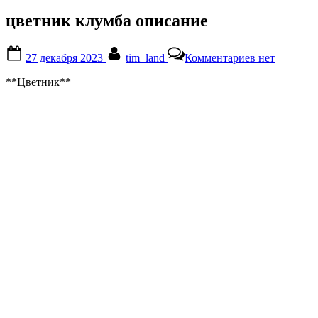
цветник клумба описание
Posted
By
к
27 декабря 2023
tim_land
Комментариев
нет
on
записи
цветник
**Цветник**
клумба
описание