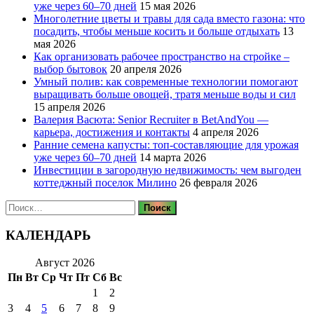
уже через 60–70 дней
15 мая 2026
Многолетние цветы и травы для сада вместо газона: что
посадить, чтобы меньше косить и больше отдыхать
13
мая 2026
Как организовать рабочее пространство на стройке –
выбор бытовок
20 апреля 2026
Умный полив: как современные технологии помогают
выращивать больше овощей, тратя меньше воды и сил
15 апреля 2026
Валерия Васюта: Senior Recruiter в BetAndYou —
карьера, достижения и контакты
4 апреля 2026
Ранние семена капусты: топ‑составляющие для урожая
уже через 60–70 дней
14 марта 2026
Инвестиции в загородную недвижимость: чем выгоден
коттеджный поселок Милино
26 февраля 2026
Найти:
КАЛЕНДАРЬ
Август 2026
Пн
Вт
Ср
Чт
Пт
Сб
Вс
1
2
3
4
5
6
7
8
9