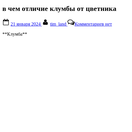
в чем отличие клумбы от цветника
Posted
By
к
21 января 2024
tim_land
Комментариев
нет
on
записи
в
**Клумба**
чем
отличие
клумбы
от
цветника