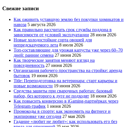
Свежие записи
Как оживить уставшую землю без покупки химикатов и
навоза
5 августа 2026
Как правильно рассчитать срок службы поддона в
зависимости от условий эксплуатации
28 июля 2026
Новые холодостойкие сорта овощей для
непредсказуемого лета
8 июля 2026
Топ-составляющие для урожая капусты уже через 60–70
дней: ранние семена
27 июня 2026
Как творческие занятия меняют взгляд на
повседневность
27 июня 2026
Организация рабочего пространства на стройке: аренда
бытовок
19 июня 2026
Title: Переподготовка на ветеринара: старт карьеры и
новые возможности
19 июня 2026
Средства защиты при сварочных работах: базовый
набор, без которого к дуге не подходят
18 июня 2026
Как повысить конверсию в iGaming-партнёрках через
Telegram-трафик
1 июня 2026
Промокоды в спорте: как экономить на фитнесе и
экипировке уже сегодня
27 мая 2026
Гадание «любит не любит»: как использовать его без
вреда для отношений
25 мая 2026