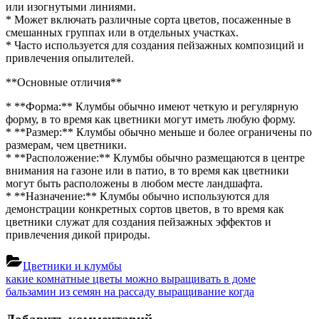
или изогнутыми линиями.
* Может включать различные сорта цветов, посаженные в
смешанных группах или в отдельных участках.
* Часто используется для создания пейзажных композиций и
привлечения опылителей.
**Основные отличия**
* **Форма:** Клумбы обычно имеют четкую и регулярную
форму, в то время как цветники могут иметь любую форму.
* **Размер:** Клумбы обычно меньше и более ограничены по
размерам, чем цветники.
* **Расположение:** Клумбы обычно размещаются в центре
внимания на газоне или в патио, в то время как цветники
могут быть расположены в любом месте ландшафта.
* **Назначение:** Клумбы обычно используются для
демонстрации конкретных сортов цветов, в то время как
цветники служат для создания пейзажных эффектов и
привлечения дикой природы.
Цветники и клумбы
Навигация
Previous
какие комнатные цветы можно выращивать в доме
Post:
Next
бальзамин из семян на рассаду выращивание когда
по
Post: