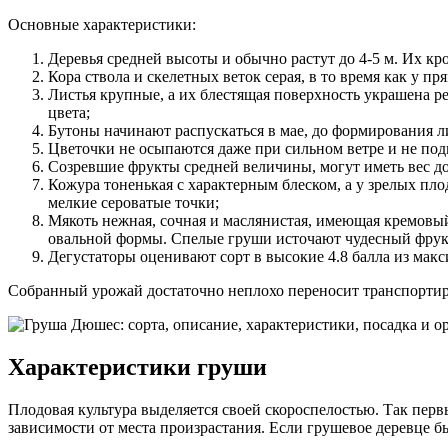
Основные характеристики
:
Деревья средней высоты и обычно растут до 4-5 м. Их к
Кора ствола и скелетных веток серая, в то время как у п
Листья крупные, а их блестящая поверхность украшена 
цвета;
Бутоны начинают распускаться в мае, до формирования л
Цветочки не осыпаются даже при сильном ветре и не под
Созревшие фрукты средней величины, могут иметь вес до
Кожура тоненькая с характерным блеском, а у зрелых пло
мелкие сероватые точки;
Мякоть нежная, сочная и маслянистая, имеющая кремовый
овальной формы. Спелые груши источают чудесный фрук
Дегустаторы оценивают сорт в высокие 4.8 балла из мак
Собранный урожай достаточно неплохо переносит транспортиро
Характеристики груши
Плодовая культура выделяется своей скороспелостью. Так пер
зависимости от места произрастания. Если грушевое деревце б