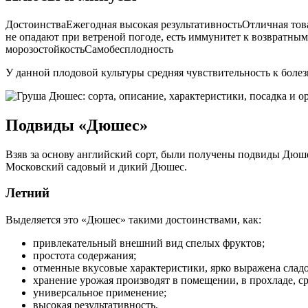
ДостоинстваЕжегодная высокая результативностьОтличная то
не опадают при ветреной погоде, есть иммунитет к возвратн
морозостойкостьСамобесплодность
У данной плодовой культуры средняя чувствительность к болезн
Подвиды «Дюшес»
Взяв за основу английский сорт, были получены подвиды Дюше
Московский садовый и дикий Дюшес.
Летний
Выделяется это «Дюшес» такими достоинствами, как
:
привлекательный внешний вид спелых фруктов;
простота содержания;
отменные вкусовые характеристики, ярко выражена сладо
хранение урожая производят в помещении, в прохладе, ср
универсальное применение;
высокая результативность.