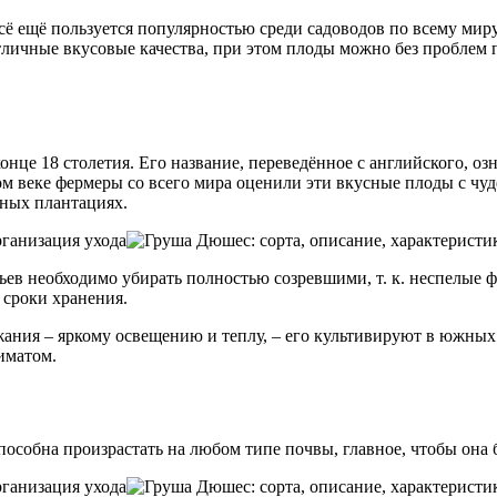
описание,
характеристики,
сё ещё пользуется популярностью среди садоводов по всему мир
посадка
отличные вкусовые качества, при этом плоды можно без проблем 
и
организация
ухода
е 18 столетия. Его название, переведённое с английского, озна
м веке фермеры со всего мира оценили эти вкусные плоды с чу
нных плантациях.
ьев необходимо убирать полностью созревшими, т. к. неспелые 
 сроки хранения.
жания – яркому освещению и теплу, – его культивируют в южных
иматом.
способна произрастать на любом типе почвы, главное, чтобы она