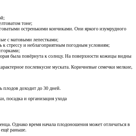
ой;
елтоватом тоне;
лговатыми остренькими кончиками. Они яркого изумрудного
ные с матовыми лепестками;
ть к стрессу и неблагоприятным погодным условиям;
угорками;
оторая была повёрнута к солнцу. На поверхности кожицы видны
характерное послевкусие муската. Коричневые семечки мелкие,
 плодов доходит до 30 дней.
женца. Однако время начала плодоношения может отличаться в
 ещё раньше.