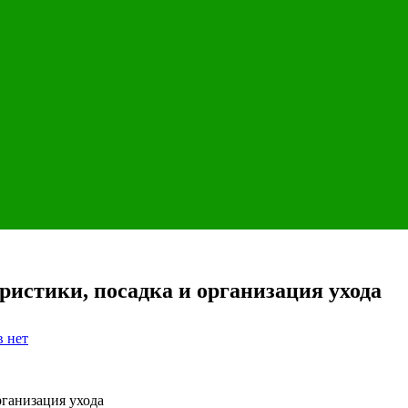
ристики, посадка и организация ухода
к
в
нет
записи
Груша
Дюшес:
сорта,