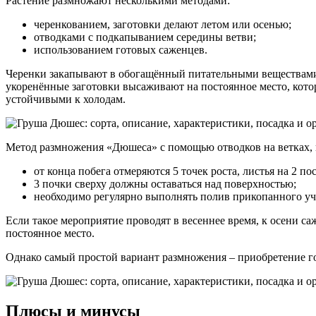
Растение размножают несколькими методами
:
черенкованием, заготовки делают летом или осенью;
отводками с подкапыванием середины ветви;
использованием готовых саженцев.
Черенки закапывают в обогащённый питательными веществами г
укоренённые заготовки высаживают на постоянное место, котор
устойчивыми к холодам.
Метод размножения «Дюшеса» с помощью отводков на ветках, 
от конца побега отмеряются 5 точек роста, листья на 2 
3 почки сверху должны оставаться над поверхностью;
необходимо регулярно выполнять полив прикопанного уч
Если такое мероприятие проводят в весеннее время, к осени са
постоянное место.
Однако самый простой вариант размножения – приобретение го
Плюсы и минусы