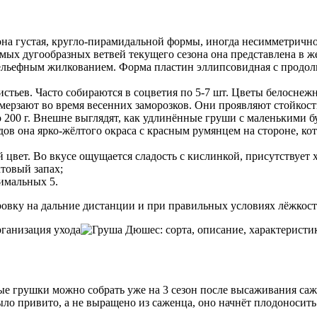
рона густая, кругло-пирамидальной формы, иногда несимметричн
рямых дугообразных ветвей текущего сезона она представлена в ж
рельефным жилкованием. Форма пластин эллипсовидная с продо
истьев. Часто собираются в соцветия по 5-7 шт. Цветы белоснеж
мерзают во время весенних заморозков. Они проявляют стойкос
 200 г. Внешне выглядят, как удлинённые груши с маленькими б
дов она ярко-жёлтого окраса с красным румянцем на стороне, к
 цвет. Во вкусе ощущается сладость с кислинкой, присутствует 
товый запах;
симальных 5.
вку на дальние дистанции и при правильных условиях лёжкость
вые грушки можно собрать уже на 3 сезон после высаживания са
ыло привито, а не выращено из саженца, оно начнёт плодоносить