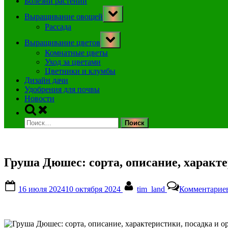
Болезни растений
Toggle
Выращивание овощей
sub-
menu
Рассада
Toggle
Выращивание цветов
sub-
menu
Комнатные цветы
Уход за цветами
Цветники и клумбы
Дизайн дачи
Удобрения для почвы
Новости
Toggle
search
Найти:
form
Груша Дюшес: сорта, описание, характе
Posted
By
16 июля 2024
10 октября 2024
tim_land
Комментарие
on