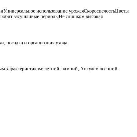
нииУниверсальное использование урожаяСкороспелостьЦветы
е любит засушливые периодыНе слишком высокая
ым характеристикам: летний, зимний, Ангулем осенний,