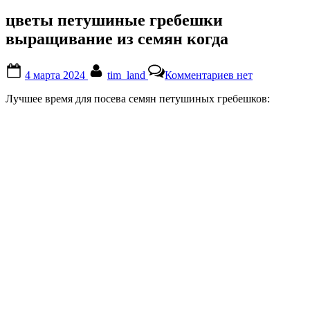
цветы петушиные гребешки
выращивание из семян когда
Posted
By
к
4 марта 2024
tim_land
Комментариев
нет
on
записи
цветы
Лучшее время для посева семян петушиных гребешков:
петушиные
гребешки
выращивание
из
семян
когда