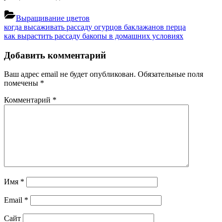
Выращивание цветов
Навигация
Previous
когда высаживать рассаду огурцов баклажанов перца
Post:
Next
как вырастить рассаду бакопы в домашних условиях
по
Post:
записям
Добавить комментарий
Ваш адрес email не будет опубликован.
Обязательные поля
помечены
*
Комментарий
*
Имя
*
Email
*
Сайт