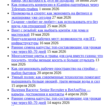
набор, без которого к дуге не подходят
18 июня 2026
Как повысить конверсию в iGaming-партнёрках через
Telegram-трафик
1 июня 2026
Промокоды в спорте: как экономить на фитнесе и
экипировке уже сегодня
27 мая 2026
Гадание «любит не любит»: как использовать его без
вреда для отношений
25 мая 2026
Винт с резьбой: как выбрать крепёж для дома и
мастерской
19 мая 2026
Виртуализация рабочих мест: возможности для ИТ-
инфраструктуры
16 мая 2026
Ранние семена капусты: топ‑составляющие для урожая
уже через 60–70 дней
15 мая 2026
Многолетние цветы и травы для сада вместо газона: что
посадить, чтобы меньше косить и больше отдыхать
13
мая 2026
Как организовать рабочее пространство на стройке –
выбор бытовок
20 апреля 2026
Умный полив: как современные технологии помогают
выращивать больше овощей, тратя меньше воды и сил
15 апреля 2026
Валерия Васюта: Senior Recruiter в BetAndYou —
карьера, достижения и контакты
4 апреля 2026
Ранние семена капусты: топ‑составляющие для урожая
уже через 60–70 дней
14 марта 2026