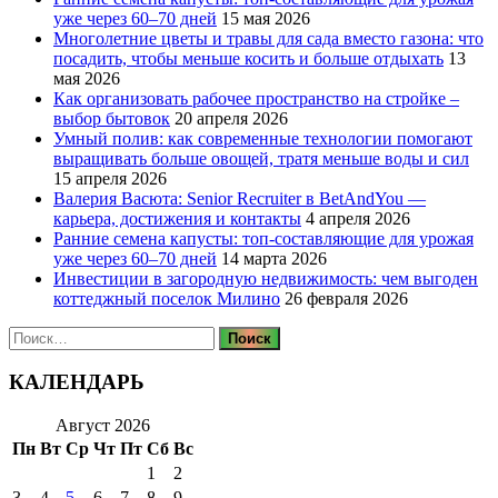
уже через 60–70 дней
15 мая 2026
Многолетние цветы и травы для сада вместо газона: что
посадить, чтобы меньше косить и больше отдыхать
13
мая 2026
Как организовать рабочее пространство на стройке –
выбор бытовок
20 апреля 2026
Умный полив: как современные технологии помогают
выращивать больше овощей, тратя меньше воды и сил
15 апреля 2026
Валерия Васюта: Senior Recruiter в BetAndYou —
карьера, достижения и контакты
4 апреля 2026
Ранние семена капусты: топ‑составляющие для урожая
уже через 60–70 дней
14 марта 2026
Инвестиции в загородную недвижимость: чем выгоден
коттеджный поселок Милино
26 февраля 2026
Найти:
КАЛЕНДАРЬ
Август 2026
Пн
Вт
Ср
Чт
Пт
Сб
Вс
1
2
3
4
5
6
7
8
9