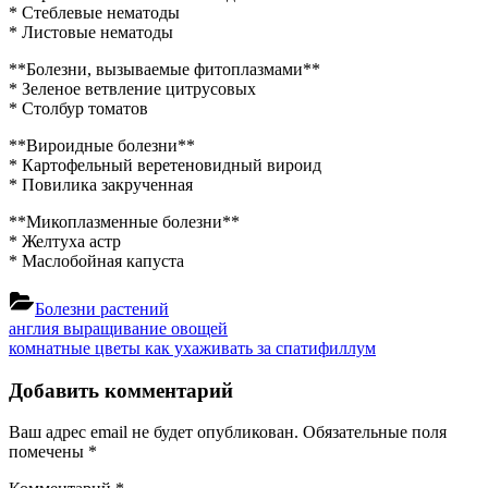
* Стеблевые нематоды
* Листовые нематоды
**Болезни, вызываемые фитоплазмами**
* Зеленое ветвление цитрусовых
* Столбур томатов
**Вироидные болезни**
* Картофельный веретеновидный вироид
* Повилика закрученная
**Микоплазменные болезни**
* Желтуха астр
* Маслобойная капуста
Болезни растений
Навигация
Previous
англия выращивание овощей
Post:
Next
комнатные цветы как ухаживать за спатифиллум
по
Post:
записям
Добавить комментарий
Ваш адрес email не будет опубликован.
Обязательные поля
помечены
*