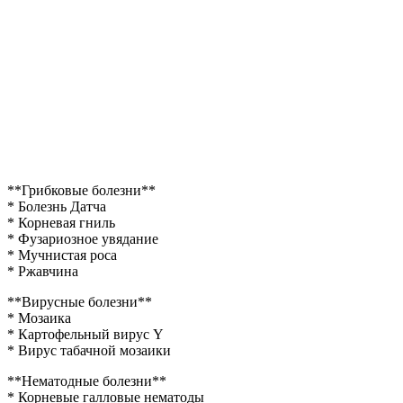
**Грибковые болезни**
* Болезнь Датча
* Корневая гниль
* Фузариозное увядание
* Мучнистая роса
* Ржавчина
**Вирусные болезни**
* Мозаика
* Картофельный вирус Y
* Вирус табачной мозаики
**Нематодные болезни**
* Корневые галловые нематоды