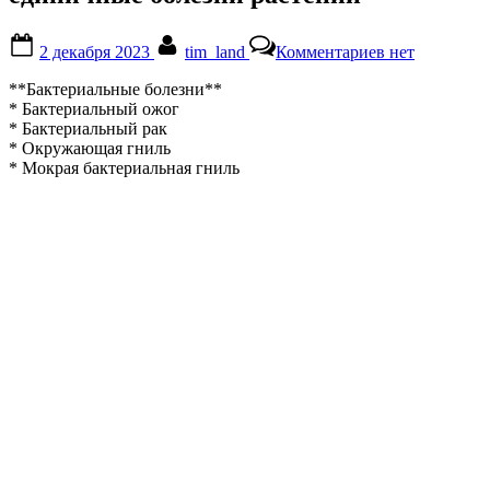
Posted
By
к
2 декабря 2023
tim_land
Комментариев
нет
on
записи
единичные
**Бактериальные болезни**
болезни
* Бактериальный ожог
растений
* Бактериальный рак
* Окружающая гниль
* Мокрая бактериальная гниль