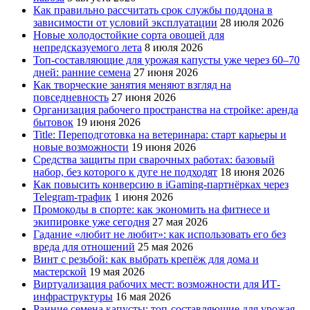
Как правильно рассчитать срок службы поддона в
зависимости от условий эксплуатации
28 июля 2026
Новые холодостойкие сорта овощей для
непредсказуемого лета
8 июля 2026
Топ-составляющие для урожая капусты уже через 60–70
дней: ранние семена
27 июня 2026
Как творческие занятия меняют взгляд на
повседневность
27 июня 2026
Организация рабочего пространства на стройке: аренда
бытовок
19 июня 2026
Title: Переподготовка на ветеринара: старт карьеры и
новые возможности
19 июня 2026
Средства защиты при сварочных работах: базовый
набор, без которого к дуге не подходят
18 июня 2026
Как повысить конверсию в iGaming-партнёрках через
Telegram-трафик
1 июня 2026
Промокоды в спорте: как экономить на фитнесе и
экипировке уже сегодня
27 мая 2026
Гадание «любит не любит»: как использовать его без
вреда для отношений
25 мая 2026
Винт с резьбой: как выбрать крепёж для дома и
мастерской
19 мая 2026
Виртуализация рабочих мест: возможности для ИТ-
инфраструктуры
16 мая 2026
Ранние семена капусты: топ‑составляющие для урожая