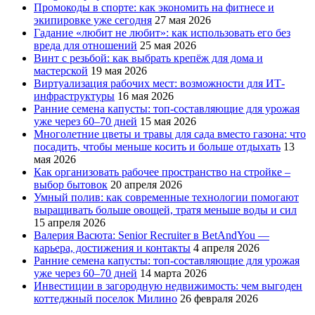
Промокоды в спорте: как экономить на фитнесе и
экипировке уже сегодня
27 мая 2026
Гадание «любит не любит»: как использовать его без
вреда для отношений
25 мая 2026
Винт с резьбой: как выбрать крепёж для дома и
мастерской
19 мая 2026
Виртуализация рабочих мест: возможности для ИТ-
инфраструктуры
16 мая 2026
Ранние семена капусты: топ‑составляющие для урожая
уже через 60–70 дней
15 мая 2026
Многолетние цветы и травы для сада вместо газона: что
посадить, чтобы меньше косить и больше отдыхать
13
мая 2026
Как организовать рабочее пространство на стройке –
выбор бытовок
20 апреля 2026
Умный полив: как современные технологии помогают
выращивать больше овощей, тратя меньше воды и сил
15 апреля 2026
Валерия Васюта: Senior Recruiter в BetAndYou —
карьера, достижения и контакты
4 апреля 2026
Ранние семена капусты: топ‑составляющие для урожая
уже через 60–70 дней
14 марта 2026
Инвестиции в загородную недвижимость: чем выгоден
коттеджный поселок Милино
26 февраля 2026