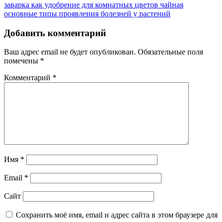
Навигация
Previous
заварка как удобрение для комнатных цветов чайная
Post:
Next
основные типы проявления болезней у растений
по
Post:
записям
Добавить комментарий
Ваш адрес email не будет опубликован.
Обязательные поля
помечены
*
Комментарий
*
Имя
*
Email
*
Сайт
Сохранить моё имя, email и адрес сайта в этом браузере для