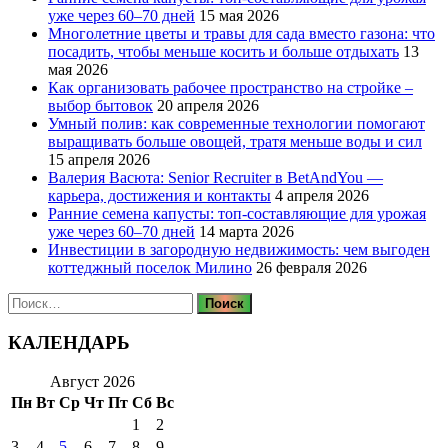
уже через 60–70 дней
15 мая 2026
Многолетние цветы и травы для сада вместо газона: что
посадить, чтобы меньше косить и больше отдыхать
13
мая 2026
Как организовать рабочее пространство на стройке –
выбор бытовок
20 апреля 2026
Умный полив: как современные технологии помогают
выращивать больше овощей, тратя меньше воды и сил
15 апреля 2026
Валерия Васюта: Senior Recruiter в BetAndYou —
карьера, достижения и контакты
4 апреля 2026
Ранние семена капусты: топ‑составляющие для урожая
уже через 60–70 дней
14 марта 2026
Инвестиции в загородную недвижимость: чем выгоден
коттеджный поселок Милино
26 февраля 2026
Найти:
КАЛЕНДАРЬ
Август 2026
Пн
Вт
Ср
Чт
Пт
Сб
Вс
1
2
3
4
5
6
7
8
9