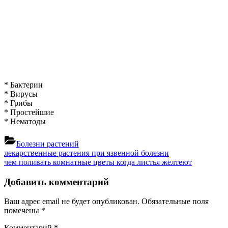
* Бактерии
* Вирусы
* Грибы
* Простейшие
* Нематоды
Болезни растений
Навигация
Previous
лекарственные растения при язвенной болезни
Post:
Next
чем поливать комнатные цветы когда листья желтеют
по
Post:
записям
Добавить комментарий
Ваш адрес email не будет опубликован.
Обязательные поля
помечены
*
Комментарий
*