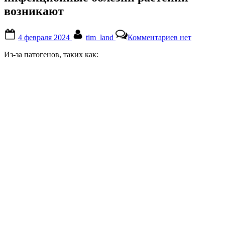
возникают
Posted
By
к
4 февраля 2024
tim_land
Комментариев
нет
on
записи
инфекционн
Из-за патогенов, таких как:
болезни
растений
возникают