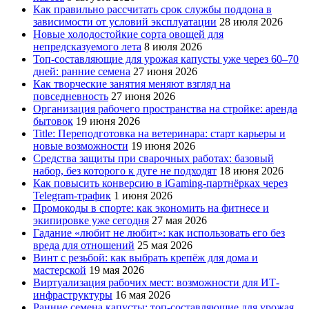
Как правильно рассчитать срок службы поддона в
зависимости от условий эксплуатации
28 июля 2026
Новые холодостойкие сорта овощей для
непредсказуемого лета
8 июля 2026
Топ-составляющие для урожая капусты уже через 60–70
дней: ранние семена
27 июня 2026
Как творческие занятия меняют взгляд на
повседневность
27 июня 2026
Организация рабочего пространства на стройке: аренда
бытовок
19 июня 2026
Title: Переподготовка на ветеринара: старт карьеры и
новые возможности
19 июня 2026
Средства защиты при сварочных работах: базовый
набор, без которого к дуге не подходят
18 июня 2026
Как повысить конверсию в iGaming-партнёрках через
Telegram-трафик
1 июня 2026
Промокоды в спорте: как экономить на фитнесе и
экипировке уже сегодня
27 мая 2026
Гадание «любит не любит»: как использовать его без
вреда для отношений
25 мая 2026
Винт с резьбой: как выбрать крепёж для дома и
мастерской
19 мая 2026
Виртуализация рабочих мест: возможности для ИТ-
инфраструктуры
16 мая 2026
Ранние семена капусты: топ‑составляющие для урожая