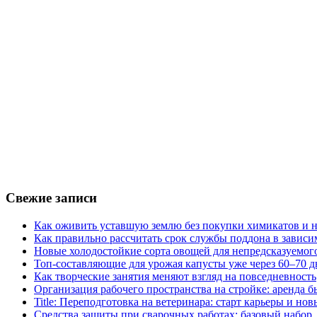
Свежие записи
Как оживить уставшую землю без покупки химикатов и н
Как правильно рассчитать срок службы поддона в зависи
Новые холодостойкие сорта овощей для непредсказуемого
Топ-составляющие для урожая капусты уже через 60–70 д
Как творческие занятия меняют взгляд на повседневность
Организация рабочего пространства на стройке: аренда 
Title: Переподготовка на ветеринара: старт карьеры и но
Средства защиты при сварочных работах: базовый набор, 