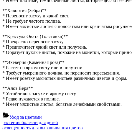
* Имеет плотные, темно-зеленые листья, которые делают её оч
**Хавортия (Зебра)**
* Переносит засуху и яркий свет.
* Не требует частого полива.
* Имеет мясистые листья с полосатым или крапчатым рисунком
**Крассула Овата (Толстянка)**
* Прекрасно переносит засуху.
* Предпочитает яркий свет или полутень.
* Образует пухлые листья, похожие на монетки, которые принос
**Эхеверия (Каменная роза)**
* Растет на ярком свету или в полутени.
* Требует умеренного полива, не переносит пересыхания.
* Имеет розетку мясистых листьев различных цветов и форм.
**Алоэ Вера**
* Устойчиво к засухе и яркому свету.
* Редко нуждается в поливе.
* Имеет мясистые листья, богатые лечебными свойствами.
Уход за цветами
Навигация
Previous
растения болезни для детей
Post:
Next
освещенность для выращивания цветов
по