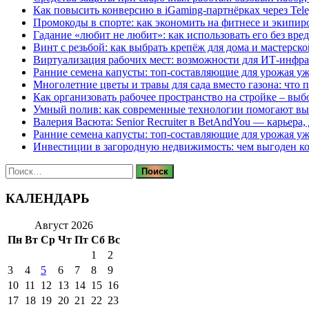
Как повысить конверсию в iGaming-партнёрках через Tel
Промокоды в спорте: как экономить на фитнесе и экипир
Гадание «любит не любит»: как использовать его без вре
Винт с резьбой: как выбрать крепёж для дома и мастерско
Виртуализация рабочих мест: возможности для ИТ-инфр
Ранние семена капусты: топ‑составляющие для урожая уж
Многолетние цветы и травы для сада вместо газона: что 
Как организовать рабочее пространство на стройке – выб
Умный полив: как современные технологии помогают вы
Валерия Васюта: Senior Recruiter в BetAndYou — карьера
Ранние семена капусты: топ‑составляющие для урожая уж
Инвестиции в загородную недвижимость: чем выгоден 
Найти:
КАЛЕНДАРЬ
Август 2026
Пн
Вт
Ср
Чт
Пт
Сб
Вс
1
2
3
4
5
6
7
8
9
10
11
12
13
14
15
16
17
18
19
20
21
22
23