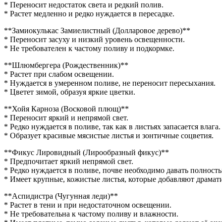
просты
* Переносит недостаток света и редкий полив.
в
* Растет медленно и редко нуждается в пересадке.
уходе
**Замиокулькас Замиелистный (Долларовое дерево)**
* Переносит засуху и низкий уровень освещенности.
* Не требователен к частому поливу и подкормке.
**Шлюмбергера (Рождественник)**
* Растет при слабом освещении.
* Нуждается в умеренном поливе, не переносит пересыхания.
* Цветет зимой, образуя яркие цветки.
**Хойя Карноза (Восковой плющ)**
* Переносит яркий и непрямой свет.
* Редко нуждается в поливе, так как в листьях запасается влага.
* Образует красивые мясистые листья и зонтичные соцветия.
**Фикус Лировидный (Лирообразный фикус)**
* Предпочитает яркий непрямой свет.
* Редко нуждается в поливе, почве необходимо давать полнос
* Имеет крупные, кожистые листья, которые добавляют драмати
**Аспидистра (Чугунная леди)**
* Растет в тени и при недостаточном освещении.
* Не требовательна к частому поливу и влажности.