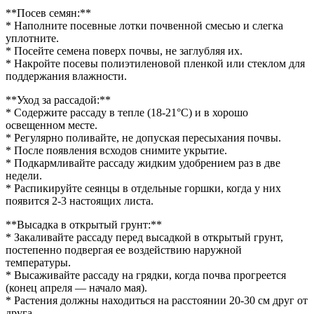
**Посев семян:**
* Наполните посевные лотки почвенной смесью и слегка
уплотните.
* Посейте семена поверх почвы, не заглубляя их.
* Накройте посевы полиэтиленовой пленкой или стеклом для
поддержания влажности.
**Уход за рассадой:**
* Содержите рассаду в тепле (18-21°С) и в хорошо
освещенном месте.
* Регулярно поливайте, не допуская пересыхания почвы.
* После появления всходов снимите укрытие.
* Подкармливайте рассаду жидким удобрением раз в две
недели.
* Распикируйте сеянцы в отдельные горшки, когда у них
появится 2-3 настоящих листа.
**Высадка в открытый грунт:**
* Закаливайте рассаду перед высадкой в открытый грунт,
постепенно подвергая ее воздействию наружной
температуры.
* Высаживайте рассаду на грядки, когда почва прогреется
(конец апреля — начало мая).
* Растения должны находиться на расстоянии 20-30 см друг от
друга.