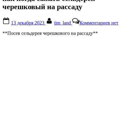
черешковый на рассаду
Posted
By
к
13 декабря 2023
tim_land
Комментариев
нет
on
записи
как
**Посев сельдерея черешкового на рассаду**
когда
сажать
сельдерей
черешковый
на
рассаду