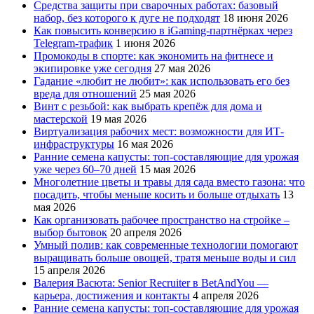
Средства защиты при сварочных работах: базовый
набор, без которого к дуге не подходят
18 июня 2026
Как повысить конверсию в iGaming-партнёрках через
Telegram-трафик
1 июня 2026
Промокоды в спорте: как экономить на фитнесе и
экипировке уже сегодня
27 мая 2026
Гадание «любит не любит»: как использовать его без
вреда для отношений
25 мая 2026
Винт с резьбой: как выбрать крепёж для дома и
мастерской
19 мая 2026
Виртуализация рабочих мест: возможности для ИТ-
инфраструктуры
16 мая 2026
Ранние семена капусты: топ‑составляющие для урожая
уже через 60–70 дней
15 мая 2026
Многолетние цветы и травы для сада вместо газона: что
посадить, чтобы меньше косить и больше отдыхать
13
мая 2026
Как организовать рабочее пространство на стройке –
выбор бытовок
20 апреля 2026
Умный полив: как современные технологии помогают
выращивать больше овощей, тратя меньше воды и сил
15 апреля 2026
Валерия Васюта: Senior Recruiter в BetAndYou —
карьера, достижения и контакты
4 апреля 2026
Ранние семена капусты: топ‑составляющие для урожая