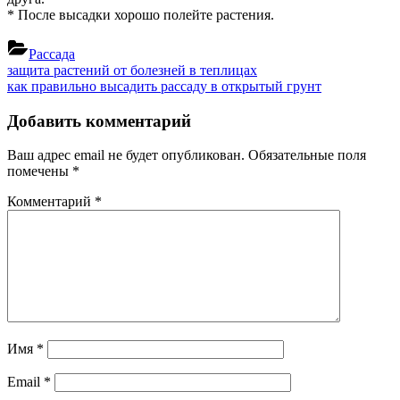
* После высадки хорошо полейте растения.
Рассада
Навигация
Previous
защита растений от болезней в теплицах
Post:
Next
как правильно высадить рассаду в открытый грунт
по
Post:
записям
Добавить комментарий
Ваш адрес email не будет опубликован.
Обязательные поля
помечены
*
Комментарий
*
Имя
*
Email
*