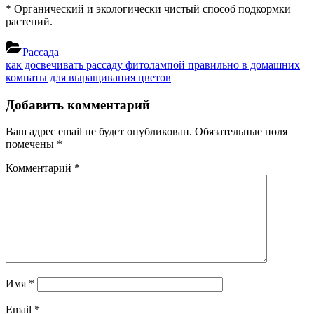
* Органический и экологически чистый способ подкормки
растений.
Рассада
Навигация
Previous
как досвечивать рассаду фитолампой правильно в домашних
Post:
Next
комнаты для выращивания цветов
по
Post:
записям
Добавить комментарий
Ваш адрес email не будет опубликован.
Обязательные поля
помечены
*
Комментарий
*
Имя
*
Email
*