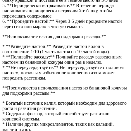
банку крышкой и поставьте ее в темное место на 3-5 дней.
5. **Периодически встряхивайте:** В течение периода
настаивания периодически встряхивайте банку, чтобы
перемешать содержимое.
6. **Процедите настой:** Через 3-5 дней процедите настой
через сито или марлю в чистую емкость.
**Использование настоя для подкормки рассады:**
* **Разведите настой:** Разведите настой водой в
соотношении 1:10 (1 часть настоя на 10 частей воды).
* **Поливайте рассаду:** Поливайте рассаду разведенным
настоем из банановой кожуры один раз в неделю.
* **Не переусердствуйте:** Не переусердствуйте с поливом
настоем, поскольку избыточное количество азота может
повредить растениям.
**Преимущества использования настоя из банановой кожуры
для подкормки рассады:**
* Богатый источник калия, который необходим для здорового
роста и развития растений.
* Содержит фосфор, который способствует развитию
корневой системы.
* Наличие других микроэлементов, таких как кальций,
магний и азот.