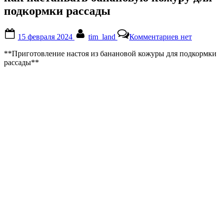
подкормки рассады
Posted
By
к
15 февраля 2024
tim_land
Комментариев
нет
on
записи
как
**Приготовление настоя из банановой кожуры для подкормки
настаивать
рассады**
банановую
кожуру
для
подкормки
рассады