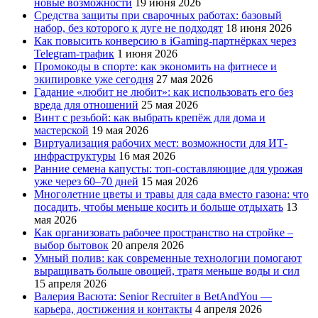
новые возможности
19 июня 2026
Средства защиты при сварочных работах: базовый
набор, без которого к дуге не подходят
18 июня 2026
Как повысить конверсию в iGaming-партнёрках через
Telegram-трафик
1 июня 2026
Промокоды в спорте: как экономить на фитнесе и
экипировке уже сегодня
27 мая 2026
Гадание «любит не любит»: как использовать его без
вреда для отношений
25 мая 2026
Винт с резьбой: как выбрать крепёж для дома и
мастерской
19 мая 2026
Виртуализация рабочих мест: возможности для ИТ-
инфраструктуры
16 мая 2026
Ранние семена капусты: топ‑составляющие для урожая
уже через 60–70 дней
15 мая 2026
Многолетние цветы и травы для сада вместо газона: что
посадить, чтобы меньше косить и больше отдыхать
13
мая 2026
Как организовать рабочее пространство на стройке –
выбор бытовок
20 апреля 2026
Умный полив: как современные технологии помогают
выращивать больше овощей, тратя меньше воды и сил
15 апреля 2026
Валерия Васюта: Senior Recruiter в BetAndYou —
карьера, достижения и контакты
4 апреля 2026