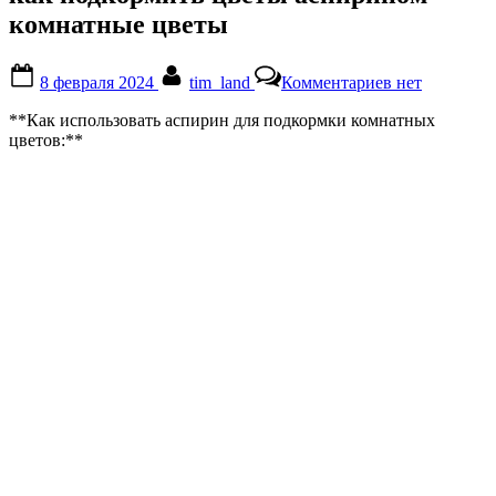
комнатные цветы
Posted
By
к
8 февраля 2024
tim_land
Комментариев
нет
on
записи
как
**Как использовать аспирин для подкормки комнатных
подкормить
цветов:**
цветы
аспирином
комнатные
цветы