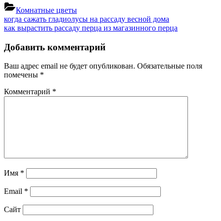
Комнатные цветы
Навигация
Previous
когда сажать гладиолусы на рассаду весной дома
Post:
Next
как вырастить рассаду перца из магазинного перца
по
Post:
записям
Добавить комментарий
Ваш адрес email не будет опубликован.
Обязательные поля
помечены
*
Комментарий
*
Имя
*
Email
*
Сайт