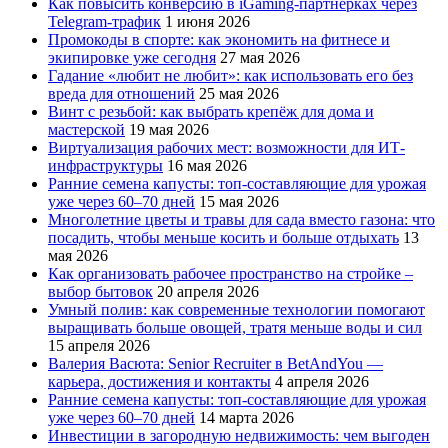
Как повысить конверсию в iGaming-партнёрках через
Telegram-трафик
1 июня 2026
Промокоды в спорте: как экономить на фитнесе и
экипировке уже сегодня
27 мая 2026
Гадание «любит не любит»: как использовать его без
вреда для отношений
25 мая 2026
Винт с резьбой: как выбрать крепёж для дома и
мастерской
19 мая 2026
Виртуализация рабочих мест: возможности для ИТ-
инфраструктуры
16 мая 2026
Ранние семена капусты: топ‑составляющие для урожая
уже через 60–70 дней
15 мая 2026
Многолетние цветы и травы для сада вместо газона: что
посадить, чтобы меньше косить и больше отдыхать
13
мая 2026
Как организовать рабочее пространство на стройке –
выбор бытовок
20 апреля 2026
Умный полив: как современные технологии помогают
выращивать больше овощей, тратя меньше воды и сил
15 апреля 2026
Валерия Васюта: Senior Recruiter в BetAndYou —
карьера, достижения и контакты
4 апреля 2026
Ранние семена капусты: топ‑составляющие для урожая
уже через 60–70 дней
14 марта 2026
Инвестиции в загородную недвижимость: чем выгоден