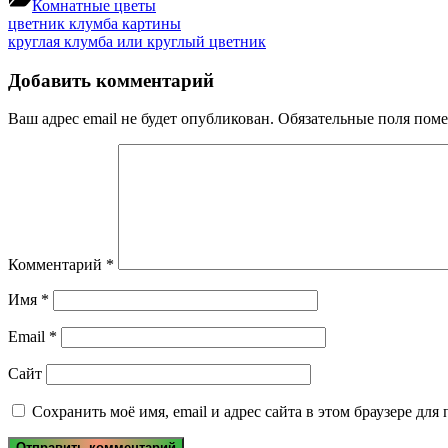
Комнатные цветы
Навигация
Previous
цветник клумба картины
Post:
Next
круглая клумба или круглый цветник
по
Post:
записям
Добавить комментарий
Ваш адрес email не будет опубликован.
Обязательные поля пом
Комментарий
*
Имя
*
Email
*
Сайт
Сохранить моё имя, email и адрес сайта в этом браузере д