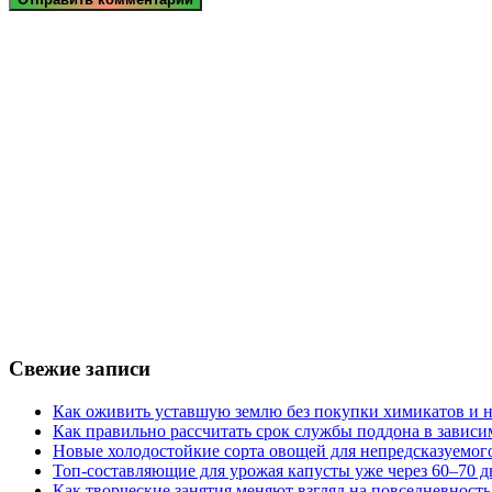
Свежие записи
Как оживить уставшую землю без покупки химикатов и н
Как правильно рассчитать срок службы поддона в зависи
Новые холодостойкие сорта овощей для непредсказуемого
Топ-составляющие для урожая капусты уже через 60–70 д
Как творческие занятия меняют взгляд на повседневность