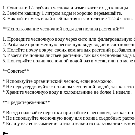
цветы
1. Очистите 1-2 зубчика чеснока и измельчите их до кашицы.
2. Залейте кашицу 1 литром воды и хорошо перемешайте.
3. Накройте смесь и дайте ей настояться в течение 12-24 часов.
**Использование чесночной воды для полива растений:**
1. Процедите чесночную воду через сито или фильтровальную б
2. Разбавьте процеженную чесночную воду водой в соотношении
3. Полейте почву вокруг своих комнатных растений разбавлен
4. Избегайте полива листьев растений, так как чесночная вода 
5. Повторяйте полив чесночной водой раз в месяц или по мере
**Советы:**
* Используйте органический чеснок, если возможно.
* Не переусердствуйте с поливом чесночной водой, так как это
* Храните чесночную воду в холодильнике не более 1 недели.
**Предостережения:**
* Всегда надевайте перчатки при работе с чесноком, так как о
* Не используйте чесночную воду для полива съедобных расте
* Если у вас есть сомнения относительно использования чесно