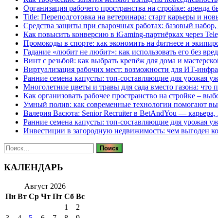
Организация рабочего пространства на стройке: аренда 
Title: Переподготовка на ветеринара: старт карьеры и но
Средства защиты при сварочных работах: базовый набор, 
Как повысить конверсию в iGaming-партнёрках через Tel
Промокоды в спорте: как экономить на фитнесе и экипир
Гадание «любит не любит»: как использовать его без вре
Винт с резьбой: как выбрать крепёж для дома и мастерско
Виртуализация рабочих мест: возможности для ИТ-инфр
Ранние семена капусты: топ‑составляющие для урожая уж
Многолетние цветы и травы для сада вместо газона: что 
Как организовать рабочее пространство на стройке – выб
Умный полив: как современные технологии помогают вы
Валерия Васюта: Senior Recruiter в BetAndYou — карьера
Ранние семена капусты: топ‑составляющие для урожая уж
Инвестиции в загородную недвижимость: чем выгоден 
Найти:
КАЛЕНДАРЬ
Август 2026
Пн
Вт
Ср
Чт
Пт
Сб
Вс
1
2
3
4
5
6
7
8
9