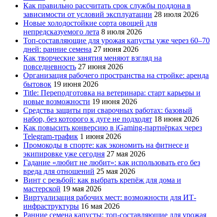
Как правильно рассчитать срок службы поддона в
зависимости от условий эксплуатации
28 июля 2026
Новые холодостойкие сорта овощей для
непредсказуемого лета
8 июля 2026
Топ-составляющие для урожая капусты уже через 60–70
дней: ранние семена
27 июня 2026
Как творческие занятия меняют взгляд на
повседневность
27 июня 2026
Организация рабочего пространства на стройке: аренда
бытовок
19 июня 2026
Title: Переподготовка на ветеринара: старт карьеры и
новые возможности
19 июня 2026
Средства защиты при сварочных работах: базовый
набор, без которого к дуге не подходят
18 июня 2026
Как повысить конверсию в iGaming-партнёрках через
Telegram-трафик
1 июня 2026
Промокоды в спорте: как экономить на фитнесе и
экипировке уже сегодня
27 мая 2026
Гадание «любит не любит»: как использовать его без
вреда для отношений
25 мая 2026
Винт с резьбой: как выбрать крепёж для дома и
мастерской
19 мая 2026
Виртуализация рабочих мест: возможности для ИТ-
инфраструктуры
16 мая 2026
Ранние семена капусты: топ‑составляющие для урожая