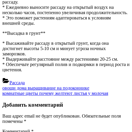
рассаду.
* Ежедневно выносите рассаду на открытый воздух на
несколько часов, постепенно увеличивая продолжительность.
* Это поможет растениям адаптироваться к условиям
внешней среды.
**Высадка в грунт**
* Высаживайте рассаду в открытый грунт, когда она
достигнет высоты 5-10 см и минует угроза ночных
заморозков.
* Выдерживайте расстояние между растениями 20-25 см.
* Обеспечьте регулярный полив и подкормки в период роста и
цветения.
Рассада
Навигация
Previous
овощи дома выращивание на подоконнике
Post:
Next
комнатные цветы почему желтеют листья у молочая
по
Post:
записям
Добавить комментарий
Ваш адрес email не будет опубликован.
Обязательные поля
помечены
*
Комментарий
*