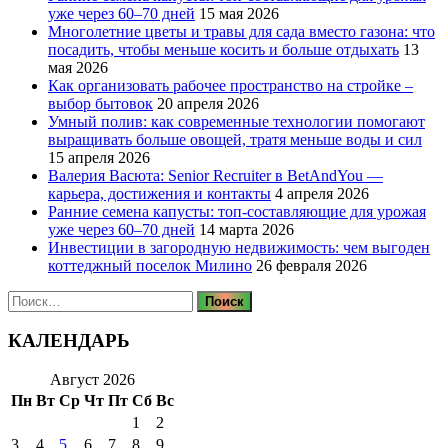
уже через 60–70 дней
15 мая 2026
Многолетние цветы и травы для сада вместо газона: что
посадить, чтобы меньше косить и больше отдыхать
13
мая 2026
Как организовать рабочее пространство на стройке –
выбор бытовок
20 апреля 2026
Умный полив: как современные технологии помогают
выращивать больше овощей, тратя меньше воды и сил
15 апреля 2026
Валерия Васюта: Senior Recruiter в BetAndYou —
карьера, достижения и контакты
4 апреля 2026
Ранние семена капусты: топ‑составляющие для урожая
уже через 60–70 дней
14 марта 2026
Инвестиции в загородную недвижимость: чем выгоден
коттеджный поселок Милино
26 февраля 2026
Найти:
КАЛЕНДАРЬ
Август 2026
Пн
Вт
Ср
Чт
Пт
Сб
Вс
1
2
3
4
5
6
7
8
9