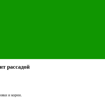
нт рассадой
няки и корни.