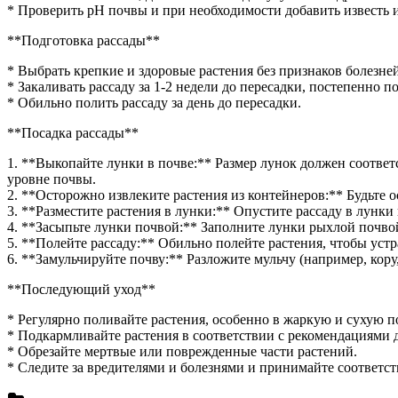
грунт
* Проверить pH почвы и при необходимости добавить известь 
рассадой
**Подготовка рассады**
* Выбрать крепкие и здоровые растения без признаков болезне
* Закаливать рассаду за 1-2 недели до пересадки, постепенно 
* Обильно полить рассаду за день до пересадки.
**Посадка рассады**
1. **Выкопайте лунки в почве:** Размер лунок должен соответ
уровне почвы.
2. **Осторожно извлеките растения из контейнеров:** Будьте 
3. **Разместите растения в лунки:** Опустите рассаду в лунки 
4. **Засыпьте лунки почвой:** Заполните лунки рыхлой почвой
5. **Полейте рассаду:** Обильно полейте растения, чтобы уст
6. **Замульчируйте почву:** Разложите мульчу (например, кору
**Последующий уход**
* Регулярно поливайте растения, особенно в жаркую и сухую п
* Подкармливайте растения в соответствии с рекомендациями д
* Обрезайте мертвые или поврежденные части растений.
* Следите за вредителями и болезнями и принимайте соответс