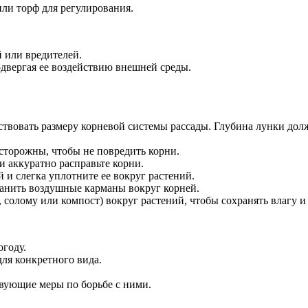
или торф для регулирования.
й или вредителей.
подвергая ее воздействию внешней среды.
ствовать размеру корневой системы рассады. Глубина лунки долж
осторожны, чтобы не повредить корни.
и аккуратно расправьте корни.
 и слегка уплотните ее вокруг растений.
ранить воздушные карманы вокруг корней.
, солому или компост) вокруг растений, чтобы сохранять влагу и
огоду.
ля конкретного вида.
твующие меры по борьбе с ними.