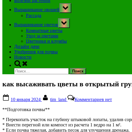
Болезни растений
Toggle
Выращивание овощей
sub-
menu
Рассада
Toggle
Выращивание цветов
sub-
menu
Комнатные цветы
Уход за цветами
Цветники и клумбы
Дизайн дачи
Удобрения для почвы
Новости
Toggle
search
Найти:
form
как высаживать цветы в открытый гру
Posted
By
к
10 января 2024
tim_land
Комментариев
нет
on
записи
как
**Подготовка почвы**
высаживать
цветы
* Перекопать участок на глубину штыковой лопаты, удалив сор
в
* Внести перегной или компост из расчета 1 ведро на 1 м².
открытый
* Если почва тяжелая, добавить песок для улучшения дренажа.