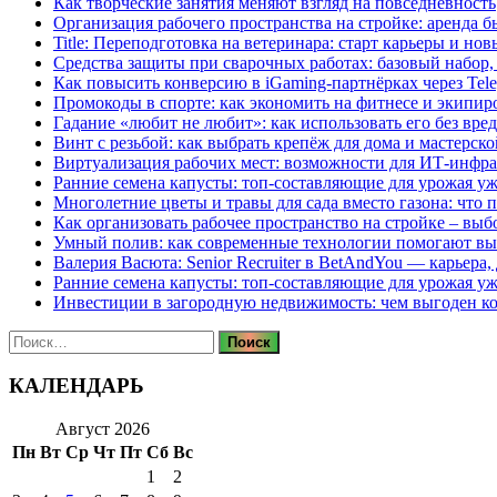
Как творческие занятия меняют взгляд на повседневность
Организация рабочего пространства на стройке: аренда 
Title: Переподготовка на ветеринара: старт карьеры и но
Средства защиты при сварочных работах: базовый набор, 
Как повысить конверсию в iGaming-партнёрках через Tel
Промокоды в спорте: как экономить на фитнесе и экипир
Гадание «любит не любит»: как использовать его без вре
Винт с резьбой: как выбрать крепёж для дома и мастерско
Виртуализация рабочих мест: возможности для ИТ-инфр
Ранние семена капусты: топ‑составляющие для урожая уж
Многолетние цветы и травы для сада вместо газона: что 
Как организовать рабочее пространство на стройке – выб
Умный полив: как современные технологии помогают вы
Валерия Васюта: Senior Recruiter в BetAndYou — карьера
Ранние семена капусты: топ‑составляющие для урожая уж
Инвестиции в загородную недвижимость: чем выгоден 
Найти:
КАЛЕНДАРЬ
Август 2026
Пн
Вт
Ср
Чт
Пт
Сб
Вс
1
2