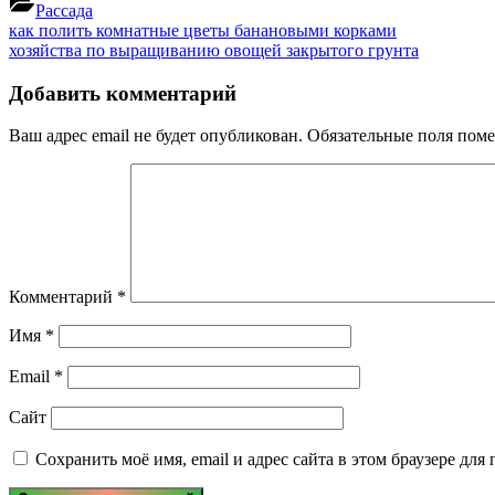
Рассада
Навигация
Previous
как полить комнатные цветы банановыми корками
Post:
Next
хозяйства по выращиванию овощей закрытого грунта
по
Post:
записям
Добавить комментарий
Ваш адрес email не будет опубликован.
Обязательные поля пом
Комментарий
*
Имя
*
Email
*
Сайт
Сохранить моё имя, email и адрес сайта в этом браузере д