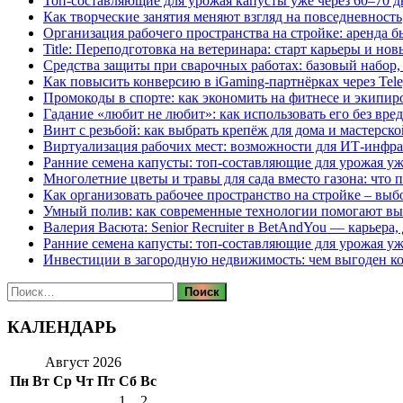
Топ-составляющие для урожая капусты уже через 60–70 д
Как творческие занятия меняют взгляд на повседневность
Организация рабочего пространства на стройке: аренда 
Title: Переподготовка на ветеринара: старт карьеры и но
Средства защиты при сварочных работах: базовый набор, 
Как повысить конверсию в iGaming-партнёрках через Tel
Промокоды в спорте: как экономить на фитнесе и экипир
Гадание «любит не любит»: как использовать его без вре
Винт с резьбой: как выбрать крепёж для дома и мастерско
Виртуализация рабочих мест: возможности для ИТ-инфр
Ранние семена капусты: топ‑составляющие для урожая уж
Многолетние цветы и травы для сада вместо газона: что 
Как организовать рабочее пространство на стройке – выб
Умный полив: как современные технологии помогают вы
Валерия Васюта: Senior Recruiter в BetAndYou — карьера
Ранние семена капусты: топ‑составляющие для урожая уж
Инвестиции в загородную недвижимость: чем выгоден 
Найти:
КАЛЕНДАРЬ
Август 2026
Пн
Вт
Ср
Чт
Пт
Сб
Вс
1
2