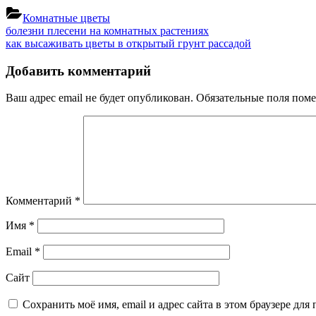
Комнатные цветы
Навигация
Previous
болезни плесени на комнатных растениях
Post:
Next
как высаживать цветы в открытый грунт рассадой
по
Post:
записям
Добавить комментарий
Ваш адрес email не будет опубликован.
Обязательные поля пом
Комментарий
*
Имя
*
Email
*
Сайт
Сохранить моё имя, email и адрес сайта в этом браузере д