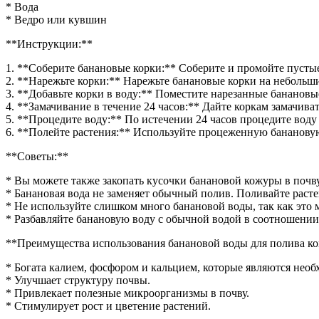
корками
* Вода
* Ведро или кувшин
**Инструкции:**
1. **Соберите банановые корки:** Соберите и промойте пусты
2. **Нарежьте корки:** Нарежьте банановые корки на небольш
3. **Добавьте корки в воду:** Поместите нарезанные банановы
4. **Замачивание в течение 24 часов:** Дайте коркам замачивать
5. **Процедите воду:** По истечении 24 часов процедите воду
6. **Полейте растения:** Используйте процеженную бананову
**Советы:**
* Вы можете также закопать кусочки банановой кожуры в почву
* Банановая вода не заменяет обычный полив. Поливайте рас
* Не используйте слишком много банановой воды, так как это
* Разбавляйте банановую воду с обычной водой в соотношении
**Преимущества использования банановой воды для полива к
* Богата калием, фосфором и кальцием, которые являются нео
* Улучшает структуру почвы.
* Привлекает полезные микроорганизмы в почву.
* Стимулирует рост и цветение растений.