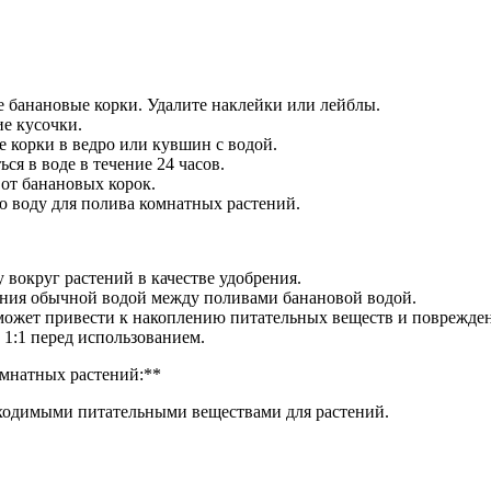
е банановые корки. Удалите наклейки или лейблы.
ие кусочки.
е корки в ведро или кувшин с водой.
ся в воде в течение 24 часов.
 от банановых корок.
ю воду для полива комнатных растений.
 вокруг растений в качестве удобрения.
тения обычной водой между поливами банановой водой.
 может привести к накоплению питательных веществ и поврежде
 1:1 перед использованием.
омнатных растений:**
бходимыми питательными веществами для растений.