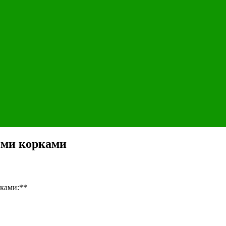
ыми корками
ками:**