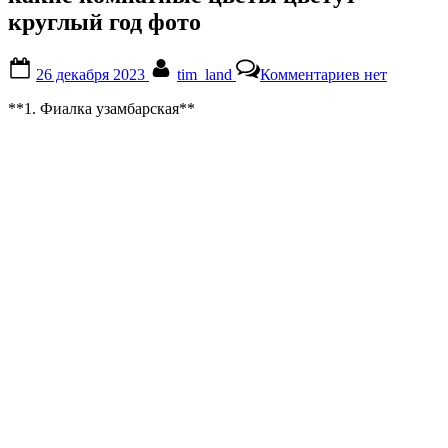
круглый год фото
Posted
By
к
26 декабря 2023
tim_land
Комментариев
нет
on
записи
какие
**1. Фиалка узамбарская**
комнатные
цветы
цветут
круглый
год
фото