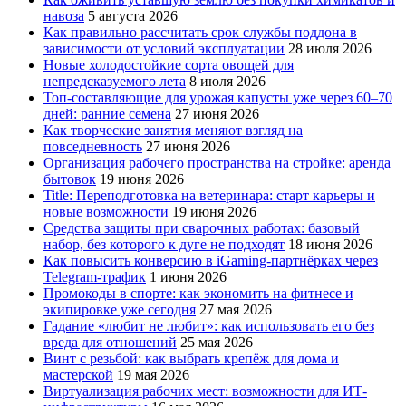
навоза
5 августа 2026
Как правильно рассчитать срок службы поддона в
зависимости от условий эксплуатации
28 июля 2026
Новые холодостойкие сорта овощей для
непредсказуемого лета
8 июля 2026
Топ-составляющие для урожая капусты уже через 60–70
дней: ранние семена
27 июня 2026
Как творческие занятия меняют взгляд на
повседневность
27 июня 2026
Организация рабочего пространства на стройке: аренда
бытовок
19 июня 2026
Title: Переподготовка на ветеринара: старт карьеры и
новые возможности
19 июня 2026
Средства защиты при сварочных работах: базовый
набор, без которого к дуге не подходят
18 июня 2026
Как повысить конверсию в iGaming-партнёрках через
Telegram-трафик
1 июня 2026
Промокоды в спорте: как экономить на фитнесе и
экипировке уже сегодня
27 мая 2026
Гадание «любит не любит»: как использовать его без
вреда для отношений
25 мая 2026
Винт с резьбой: как выбрать крепёж для дома и
мастерской
19 мая 2026
Виртуализация рабочих мест: возможности для ИТ-