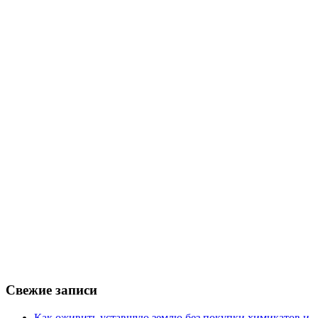
Свежие записи
Как оживить уставшую землю без покупки химикатов и