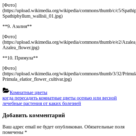
[Фото]
(https://upload.wikimedia.org/wikipedia/commons/thumb/c/c5/Spathi
Spathiphyllum_wallisii_01.jpg)
**9. Азалия**
[Фото]
(https://upload.wikimedia.org/wikipedia/commons/thumb/e/e2/Azalea
Azalea_flower.jpg)
**10. Примула**
[Фото]
(https://upload.wikimedia.org/wikipedia/commons/thumb/3/32/Primula
Primula_elatior_flower_cultivar.jpg)
Комнатные цветы
Навигация
Previous
когда пересадить комнатные цветы осенью или весной
Post:
Next
лечебные растения от каких болезней
по
Post:
записям
Добавить комментарий
Ваш адрес email не будет опубликован.
Обязательные поля
помечены
*