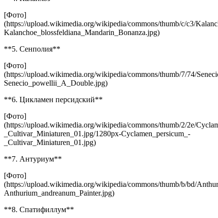
[Фото]
(https://upload.wikimedia.org/wikipedia/commons/thumb/c/c3/Kala
Kalanchoe_blossfeldiana_Mandarin_Bonanza.jpg)
**5. Сенполия**
[Фото]
(https://upload.wikimedia.org/wikipedia/commons/thumb/7/74/Sene
Senecio_powellii_A_Double.jpg)
**6. Цикламен персидский**
[Фото]
(https://upload.wikimedia.org/wikipedia/commons/thumb/2/2e/Cycl
_Cultivar_Miniaturen_01.jpg/1280px-Cyclamen_persicum_-
_Cultivar_Miniaturen_01.jpg)
**7. Антуриум**
[Фото]
(https://upload.wikimedia.org/wikipedia/commons/thumb/b/bd/Anth
Anthurium_andreanum_Painter.jpg)
**8. Спатифиллум**