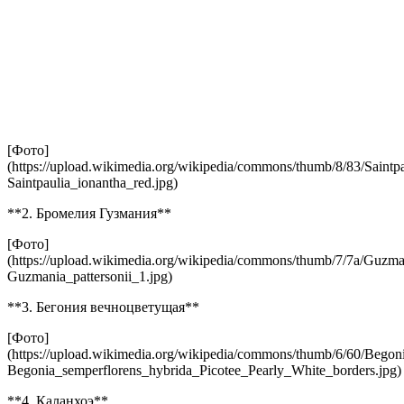
[Фото]
(https://upload.wikimedia.org/wikipedia/commons/thumb/8/83/Saintp
Saintpaulia_ionantha_red.jpg)
**2. Бромелия Гузмания**
[Фото]
(https://upload.wikimedia.org/wikipedia/commons/thumb/7/7a/Guzma
Guzmania_pattersonii_1.jpg)
**3. Бегония вечноцветущая**
[Фото]
(https://upload.wikimedia.org/wikipedia/commons/thumb/6/60/Begon
Begonia_semperflorens_hybrida_Picotee_Pearly_White_borders.jpg)
**4. Каланхоэ**