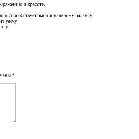
выражению и красоте.
ию и способствует эмоциональному балансу.
т удачу.
илу.
ечены
*