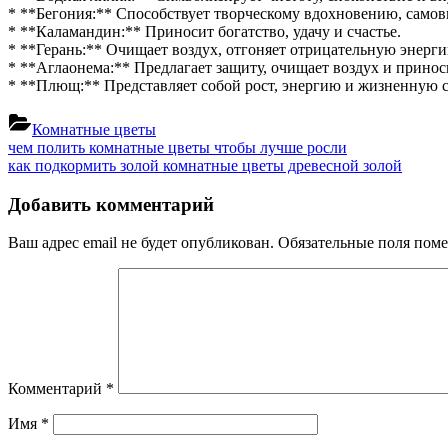
зодиака
* **Бегония:** Способствует творческому вдохновению, само
рыбы
* **Каламандин:** Приносит богатство, удачу и счастье.
* **Герань:** Очищает воздух, отгоняет отрицательную энерг
* **Аглаонема:** Предлагает защиту, очищает воздух и приноси
* **Плющ:** Представляет собой рост, энергию и жизненную с
Комнатные цветы
Навигация
Previous
чем полить комнатные цветы чтобы лучше росли
Post:
Next
как подкормить золой комнатные цветы древесной золой
по
Post:
записям
Добавить комментарий
Ваш адрес email не будет опубликован.
Обязательные поля пом
Комментарий
*
Имя
*