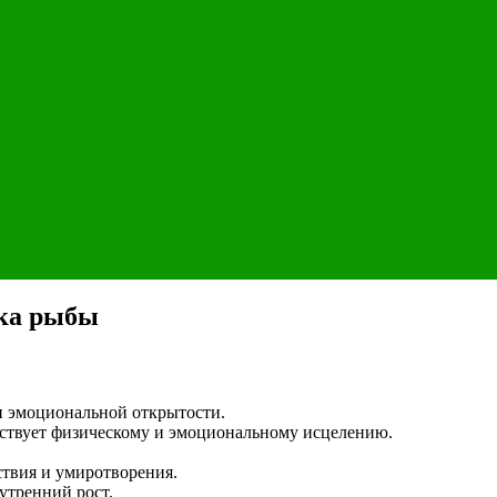
ака рыбы
и эмоциональной открытости.
обствует физическому и эмоциональному исцелению.
ствия и умиротворения.
утренний рост.