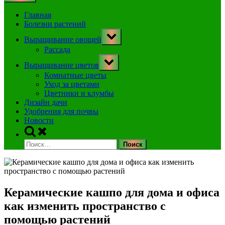
Главная
Болезни растений
Toggle
Выращивание овощей
sub-
menu
Рассада
Toggle
Выращивание цветов
sub-
menu
Комнатные цветы
Уход за цветами
Цветники и клумбы
Дизайн дачи
Удобрения для почвы
Новости
Toggle
search
Найти:
form
Керамические кашпо для дома и офиса
как изменить пространство с
помощью растений