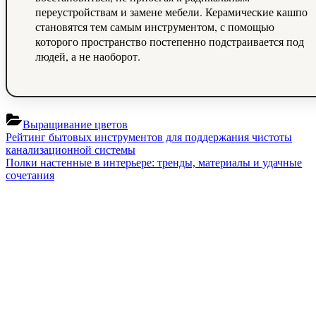
переустройствам и замене мебели. Керамические кашпо
становятся тем самым инструментом, с помощью
которого пространство постепенно подстраивается под
людей, а не наоборот.
Выращивание цветов
Навигация
Previous
Рейтинг бытовых инструментов для поддержания чистоты
Post:
канализационной системы
по
Next
Полки настенные в интерьере: тренды, материалы и удачные
записям
Post:
сочетания