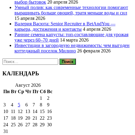
выбор бытовок
20 апреля 2026
Умный полив: как современные технологии помогают
выращивать больше овощей, тратя меньше воды и сил
15 апреля 2026
Валерия Васюта: Senior Recruiter в BetAndYou —
карьера, достижения и контакты
4 апреля 2026
Ранние семена капусты: топ‑составляющие для урожая
уже через 60–70 дней
14 марта 2026
Инвестиции в загородную недвижимость: чем выгоден
коттеджный поселок Милино
26 февраля 2026
Найти:
КАЛЕНДАРЬ
Август 2026
Пн
Вт
Ср
Чт
Пт
Сб
Вс
1
2
3
4
5
6
7
8
9
10
11
12
13
14
15
16
17
18
19
20
21
22
23
24
25
26
27
28
29
30
31