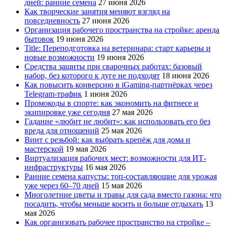
дней: ранние семена
27 июня 2026
Как творческие занятия меняют взгляд на
повседневность
27 июня 2026
Организация рабочего пространства на стройке: аренда
бытовок
19 июня 2026
Title: Переподготовка на ветеринара: старт карьеры и
новые возможности
19 июня 2026
Средства защиты при сварочных работах: базовый
набор, без которого к дуге не подходят
18 июня 2026
Как повысить конверсию в iGaming-партнёрках через
Telegram-трафик
1 июня 2026
Промокоды в спорте: как экономить на фитнесе и
экипировке уже сегодня
27 мая 2026
Гадание «любит не любит»: как использовать его без
вреда для отношений
25 мая 2026
Винт с резьбой: как выбрать крепёж для дома и
мастерской
19 мая 2026
Виртуализация рабочих мест: возможности для ИТ-
инфраструктуры
16 мая 2026
Ранние семена капусты: топ‑составляющие для урожая
уже через 60–70 дней
15 мая 2026
Многолетние цветы и травы для сада вместо газона: что
посадить, чтобы меньше косить и больше отдыхать
13
мая 2026
Как организовать рабочее пространство на стройке –