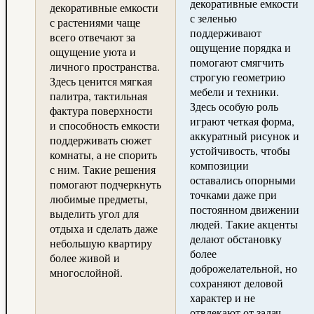
декоративные емкости
декоративные емкости
с зеленью
с растениями чаще
поддерживают
всего отвечают за
ощущение порядка и
ощущение уюта и
помогают смягчить
личного пространства.
строгую геометрию
Здесь ценится мягкая
мебели и техники.
палитра, тактильная
Здесь особую роль
фактура поверхности
играют четкая форма,
и способность емкости
аккуратный рисунок и
поддерживать сюжет
устойчивость, чтобы
комнаты, а не спорить
композиции
с ним. Такие решения
оставались опорными
помогают подчеркнуть
точками даже при
любимые предметы,
постоянном движении
выделить угол для
людей. Такие акценты
отдыха и сделать даже
делают обстановку
небольшую квартиру
более
более живой и
доброжелательной, но
многослойной.
сохраняют деловой
характер и не
отвлекают от задач.