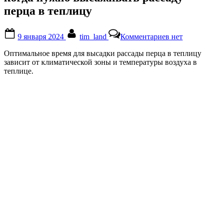
перца в теплицу
Posted
By
к
9 января 2024
tim_land
Комментариев
нет
on
записи
когда
Оптимальное время для высадки рассады перца в теплицу
нужно
зависит от климатической зоны и температуры воздуха в
высаживать
теплице.
рассаду
перца
в
теплицу