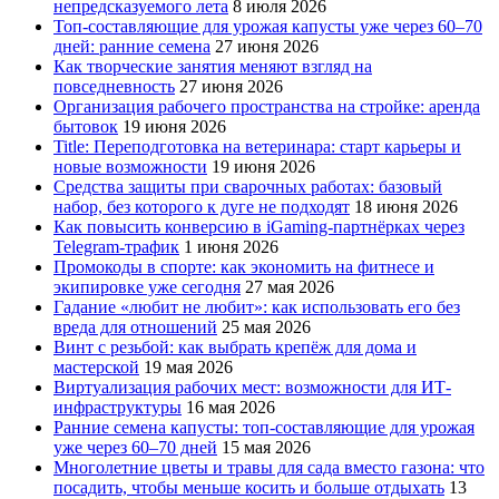
непредсказуемого лета
8 июля 2026
Топ-составляющие для урожая капусты уже через 60–70
дней: ранние семена
27 июня 2026
Как творческие занятия меняют взгляд на
повседневность
27 июня 2026
Организация рабочего пространства на стройке: аренда
бытовок
19 июня 2026
Title: Переподготовка на ветеринара: старт карьеры и
новые возможности
19 июня 2026
Средства защиты при сварочных работах: базовый
набор, без которого к дуге не подходят
18 июня 2026
Как повысить конверсию в iGaming-партнёрках через
Telegram-трафик
1 июня 2026
Промокоды в спорте: как экономить на фитнесе и
экипировке уже сегодня
27 мая 2026
Гадание «любит не любит»: как использовать его без
вреда для отношений
25 мая 2026
Винт с резьбой: как выбрать крепёж для дома и
мастерской
19 мая 2026
Виртуализация рабочих мест: возможности для ИТ-
инфраструктуры
16 мая 2026
Ранние семена капусты: топ‑составляющие для урожая
уже через 60–70 дней
15 мая 2026
Многолетние цветы и травы для сада вместо газона: что
посадить, чтобы меньше косить и больше отдыхать
13