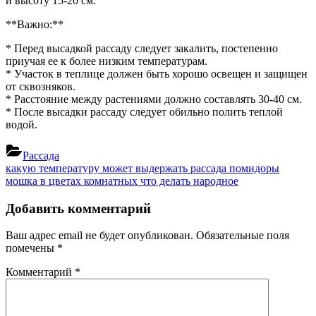
и высоту 15-20 см.
**Важно:**
* Перед высадкой рассаду следует закалить, постепенно
приучая ее к более низким температурам.
* Участок в теплице должен быть хорошо освещен и защищен
от сквозняков.
* Расстояние между растениями должно составлять 30-40 см.
* После высадки рассаду следует обильно полить теплой
водой.
Рассада
Навигация
Previous
какую температуру может выдержать рассада помидоры
Post:
Next
мошка в цветах комнатных что делать народное
по
Post:
записям
Добавить комментарий
Ваш адрес email не будет опубликован.
Обязательные поля
помечены
*
Комментарий
*