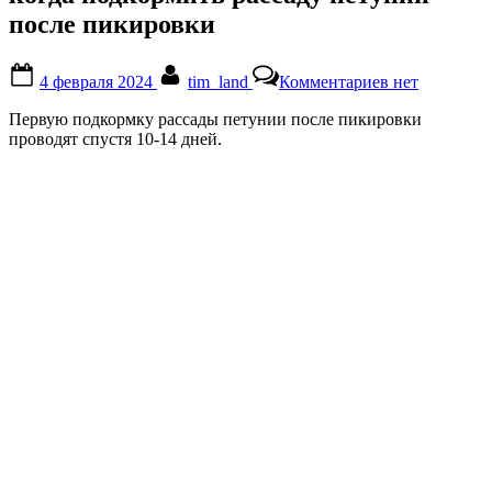
после пикировки
Posted
By
к
4 февраля 2024
tim_land
Комментариев
нет
on
записи
когда
Первую подкормку рассады петунии после пикировки
подкормить
проводят спустя 10-14 дней.
рассаду
петунии
после
пикировки