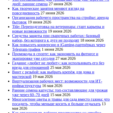
дней: ранние семена
27 июня 2026
Как творческие занятия меняют взгляд на
повседневность
27 июня 2026
Организация рабочего пространства на стройке: аренда
бытовок
19 июня 2026
Title: Переподготовка на ветеринара: старт карьеры и
новые возможности
19 июня 2026
Средства защиты при сварочных работах: базовый
набор, без которого к дуге не подходят
18 июня 2026
Как повысить конверсию в iGaming-партнёрках через
Telegram-трафик
1 июня 2026
Промокоды в спорте: как экономить на фитнесе и
экипировке уже сегодня
27 мая 2026
Гадание «любит не любит»: как использовать его без
вреда для отношений
25 мая 2026
Винт с резьбой: как выбрать крепёж для дома и
мастерской
19 мая 2026
Виртуализация рабочих мест: возможности для ИТ-
инфраструктуры
16 мая 2026
Ранние семена капусты: топ‑составляющие для урожая
уже через 60–70 дней
15 мая 2026
Многолетние цветы и травы для сада вместо газона: что
посадить, чтобы меньше косить и больше отдыхать
13
мая 2026
Как организовать рабочее пространство на стройке –