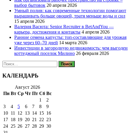
выбор бытовок
20 апреля 2026
Умный полив: как современные технологии помогают
выращивать больше овощей, тратя меньше воды и сил
15 апреля 2026
Валерия Васюта: Senior Recruiter в BetAndYou —
карьера, достижения и контакты
4 апреля 2026
Ранние семена капусты: топ‑составляющие для урожая
уже через 60–70 дней
14 марта 2026
Инвестиции в загородную недвижимость: чем выгоден
коттеджный поселок Милино
26 февраля 2026
Найти:
КАЛЕНДАРЬ
Август 2026
Пн
Вт
Ср
Чт
Пт
Сб
Вс
1
2
3
4
5
6
7
8
9
10
11
12
13
14
15
16
17
18
19
20
21
22
23
24
25
26
27
28
29
30
31