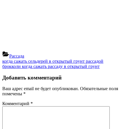
Рассада
Навигация
Previous
когда сажать сельдерей в открытый грунт рассадой
Post:
Next
брокколи когда сажать рассаду в открытый грунт
по
Post:
записям
Добавить комментарий
Ваш адрес email не будет опубликован.
Обязательные поля
помечены
*
Комментарий
*