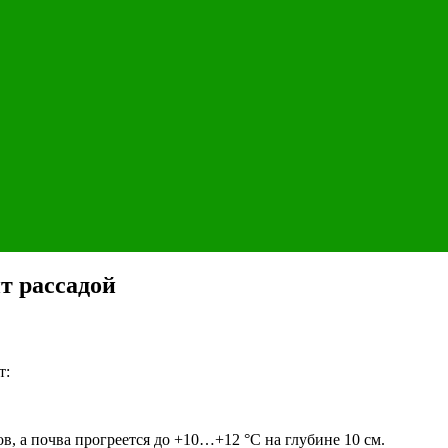
т рассадой
т:
в, а почва прогреется до +10…+12 °C на глубине 10 см.