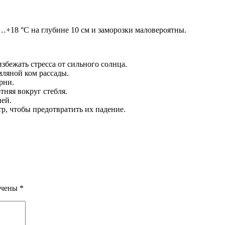
…+18 °C на глубине 10 см и заморозки маловероятны.
збежать стресса от сильного солнца.
мляной ком рассады.
рни.
тняя вокруг стебля.
ней.
р, чтобы предотвратить их падение.
ечены
*