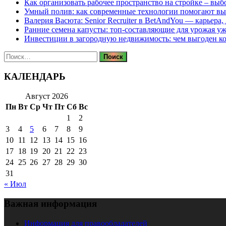
Как организовать рабочее пространство на стройке – выб
Умный полив: как современные технологии помогают вы
Валерия Васюта: Senior Recruiter в BetAndYou — карьера
Ранние семена капусты: топ‑составляющие для урожая уж
Инвестиции в загородную недвижимость: чем выгоден 
Найти:
КАЛЕНДАРЬ
Август 2026
Пн
Вт
Ср
Чт
Пт
Сб
Вс
1
2
3
4
5
6
7
8
9
10
11
12
13
14
15
16
17
18
19
20
21
22
23
24
25
26
27
28
29
30
31
« Июл
Важная информация
Информация для правообладателей