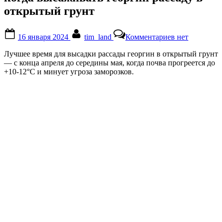
открытый грунт
Posted
By
к
16 января 2024
tim_land
Комментариев
нет
on
записи
когда
Лучшее время для высадки рассады георгин в открытый грунт
высаживать
— с конца апреля до середины мая, когда почва прогреется до
георгин
+10-12°C и минует угроза заморозков.
рассаду
в
открытый
грунт