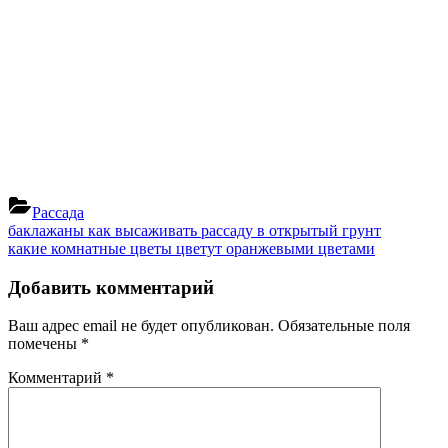
Рассада
Навигация
Previous
баклажаны как высаживать рассаду в открытый грунт
Post:
Next
какие комнатные цветы цветут оранжевыми цветами
по
Post:
записям
Добавить комментарий
Ваш адрес email не будет опубликован.
Обязательные поля
помечены
*
Комментарий
*