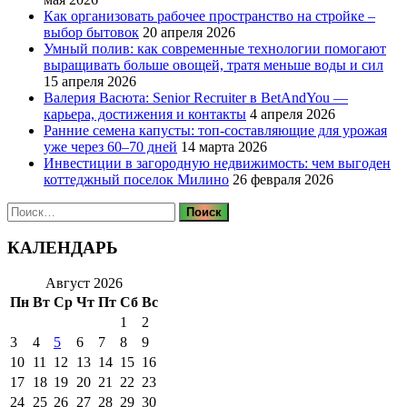
Как организовать рабочее пространство на стройке –
выбор бытовок
20 апреля 2026
Умный полив: как современные технологии помогают
выращивать больше овощей, тратя меньше воды и сил
15 апреля 2026
Валерия Васюта: Senior Recruiter в BetAndYou —
карьера, достижения и контакты
4 апреля 2026
Ранние семена капусты: топ‑составляющие для урожая
уже через 60–70 дней
14 марта 2026
Инвестиции в загородную недвижимость: чем выгоден
коттеджный поселок Милино
26 февраля 2026
Найти:
КАЛЕНДАРЬ
Август 2026
Пн
Вт
Ср
Чт
Пт
Сб
Вс
1
2
3
4
5
6
7
8
9
10
11
12
13
14
15
16
17
18
19
20
21
22
23
24
25
26
27
28
29
30