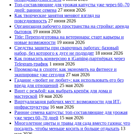
Топ-составляющие для урожая капусты уже через 60–70
дней: ранние семена
27 июня 2026
Как творческие занятия меняют взгляд на
повседневность
27 июня 2026
Организация рабочего пространства на стройке: аренда
бытовок
19 июня 2026
Title: Переподготовка на ветеринара: старт карьеры и
новые возможности
19 июня 2026
Средства защиты при сварочных работах: базовый
набор, без которого к дуге не подходят
18 июня 2026
Как повысить конверсию в iGaming-партнёрках через
Telegram-трафик
1 июня 2026
Промокоды в спорте: как экономить на фитнесе и
экипировке уже сегодня
27 мая 2026
Гадание «любит не любит»: как использовать его без
вреда для отношений
25 мая 2026
Винт с резьбой: как выбрать крепёж для дома и
мастерской
19 мая 2026
Виртуализация рабочих мест: возможности для ИТ-
инфраструктуры
16 мая 2026
Ранние семена капусты: топ‑составляющие для урожая
уже через 60–70 дней
15 мая 2026
Многолетние цветы и травы для сада вместо газона: что
посадить, чтобы меньше косить и больше отдыхать
13
мая 2026