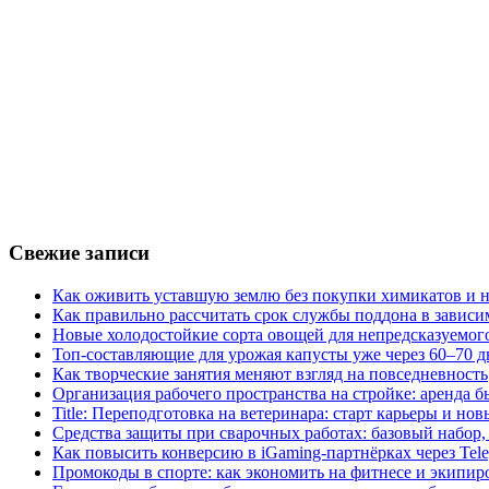
Свежие записи
Как оживить уставшую землю без покупки химикатов и н
Как правильно рассчитать срок службы поддона в зависи
Новые холодостойкие сорта овощей для непредсказуемого
Топ-составляющие для урожая капусты уже через 60–70 д
Как творческие занятия меняют взгляд на повседневность
Организация рабочего пространства на стройке: аренда 
Title: Переподготовка на ветеринара: старт карьеры и но
Средства защиты при сварочных работах: базовый набор, 
Как повысить конверсию в iGaming-партнёрках через Tel
Промокоды в спорте: как экономить на фитнесе и экипир