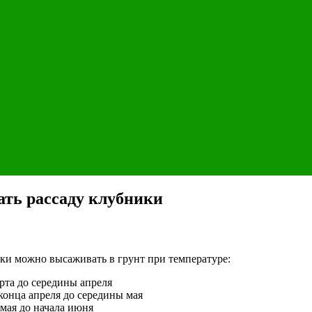
ать рассаду клубники
ики можно высаживать в грунт при температуре:
рта до середины апреля
 конца апреля до середины мая
 мая до начала июня