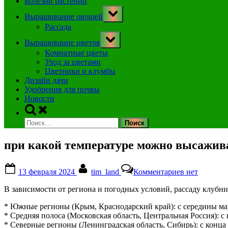
Болезни растений
Toggle
Выращивание овощей
sub-
menu
Рассада
Toggle
Выращивание цветов
sub-
menu
Комнатные цветы
Уход за цветами
Цветники и клумбы
Дизайн дачи
Удобрения для почвы
Новости
Toggle
search
Найти:
form
при какой температуре можно высажив
Posted
By
к
13 февраля 2024
tim_land
Комментариев
нет
on
записи
при
В зависимости от региона и погодных условий, рассаду клубн
какой
температуре
* Южные регионы (Крым, Краснодарский край): с середины ма
можно
* Средняя полоса (Московская область, Центральная Россия): с
высаживать
* Северные регионы (Ленинградская область, Сибирь): с конца