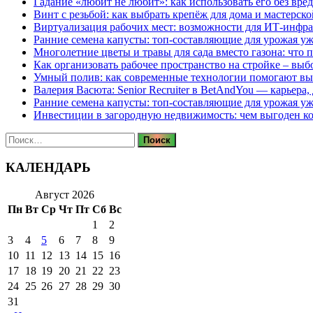
Гадание «любит не любит»: как использовать его без вре
Винт с резьбой: как выбрать крепёж для дома и мастерско
Виртуализация рабочих мест: возможности для ИТ-инфр
Ранние семена капусты: топ‑составляющие для урожая уж
Многолетние цветы и травы для сада вместо газона: что 
Как организовать рабочее пространство на стройке – выб
Умный полив: как современные технологии помогают вы
Валерия Васюта: Senior Recruiter в BetAndYou — карьера
Ранние семена капусты: топ‑составляющие для урожая уж
Инвестиции в загородную недвижимость: чем выгоден 
Найти:
КАЛЕНДАРЬ
Август 2026
Пн
Вт
Ср
Чт
Пт
Сб
Вс
1
2
3
4
5
6
7
8
9
10
11
12
13
14
15
16
17
18
19
20
21
22
23
24
25
26
27
28
29
30
31