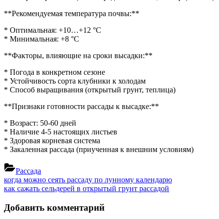
рассаду
клубники
**Рекомендуемая температура почвы:**
* Оптимальная: +10…+12 °C
* Минимальная: +8 °C
**Факторы, влияющие на сроки высадки:**
* Погода в конкретном сезоне
* Устойчивость сорта клубники к холодам
* Способ выращивания (открытый грунт, теплица)
**Признаки готовности рассады к высадке:**
* Возраст: 50-60 дней
* Наличие 4-5 настоящих листьев
* Здоровая корневая система
* Закаленная рассада (приученная к внешним условиям)
Рассада
Навигация
Previous
когда можно сеять рассаду по лунному календарю
Post:
Next
как сажать сельдерей в открытый грунт рассадой
по
Post:
записям
Добавить комментарий