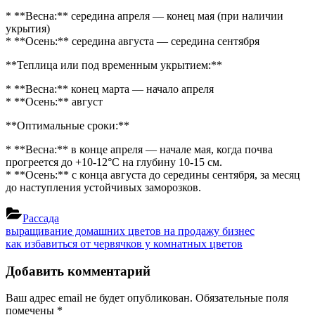
* **Весна:** середина апреля — конец мая (при наличии
укрытия)
* **Осень:** середина августа — середина сентября
**Теплица или под временным укрытием:**
* **Весна:** конец марта — начало апреля
* **Осень:** август
**Оптимальные сроки:**
* **Весна:** в конце апреля — начале мая, когда почва
прогреется до +10-12°С на глубину 10-15 см.
* **Осень:** с конца августа до середины сентября, за месяц
до наступления устойчивых заморозков.
Рассада
Навигация
Previous
выращивание домашних цветов на продажу бизнес
Post:
Next
как избавиться от червячков у комнатных цветов
по
Post:
записям
Добавить комментарий
Ваш адрес email не будет опубликован.
Обязательные поля
помечены
*