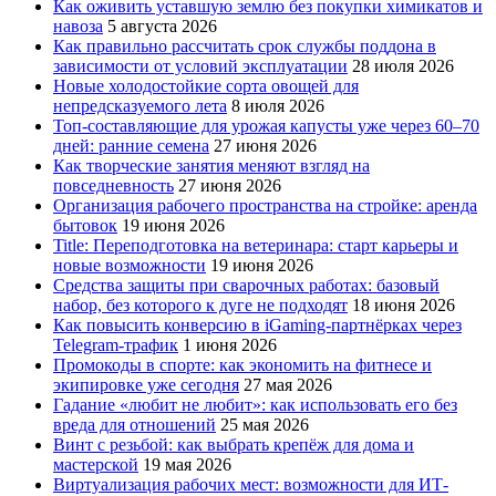
Как оживить уставшую землю без покупки химикатов и
навоза
5 августа 2026
Как правильно рассчитать срок службы поддона в
зависимости от условий эксплуатации
28 июля 2026
Новые холодостойкие сорта овощей для
непредсказуемого лета
8 июля 2026
Топ-составляющие для урожая капусты уже через 60–70
дней: ранние семена
27 июня 2026
Как творческие занятия меняют взгляд на
повседневность
27 июня 2026
Организация рабочего пространства на стройке: аренда
бытовок
19 июня 2026
Title: Переподготовка на ветеринара: старт карьеры и
новые возможности
19 июня 2026
Средства защиты при сварочных работах: базовый
набор, без которого к дуге не подходят
18 июня 2026
Как повысить конверсию в iGaming-партнёрках через
Telegram-трафик
1 июня 2026
Промокоды в спорте: как экономить на фитнесе и
экипировке уже сегодня
27 мая 2026
Гадание «любит не любит»: как использовать его без
вреда для отношений
25 мая 2026
Винт с резьбой: как выбрать крепёж для дома и
мастерской
19 мая 2026
Виртуализация рабочих мест: возможности для ИТ-