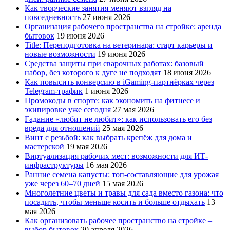
Как творческие занятия меняют взгляд на
повседневность
27 июня 2026
Организация рабочего пространства на стройке: аренда
бытовок
19 июня 2026
Title: Переподготовка на ветеринара: старт карьеры и
новые возможности
19 июня 2026
Средства защиты при сварочных работах: базовый
набор, без которого к дуге не подходят
18 июня 2026
Как повысить конверсию в iGaming-партнёрках через
Telegram-трафик
1 июня 2026
Промокоды в спорте: как экономить на фитнесе и
экипировке уже сегодня
27 мая 2026
Гадание «любит не любит»: как использовать его без
вреда для отношений
25 мая 2026
Винт с резьбой: как выбрать крепёж для дома и
мастерской
19 мая 2026
Виртуализация рабочих мест: возможности для ИТ-
инфраструктуры
16 мая 2026
Ранние семена капусты: топ‑составляющие для урожая
уже через 60–70 дней
15 мая 2026
Многолетние цветы и травы для сада вместо газона: что
посадить, чтобы меньше косить и больше отдыхать
13
мая 2026
Как организовать рабочее пространство на стройке –
выбор бытовок
20 апреля 2026