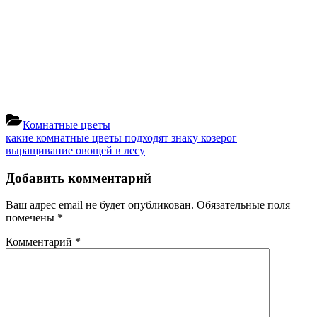
Комнатные цветы
Навигация
Previous
какие комнатные цветы подходят знаку козерог
Post:
Next
выращивание овощей в лесу
по
Post:
записям
Добавить комментарий
Ваш адрес email не будет опубликован.
Обязательные поля
помечены
*
Комментарий
*