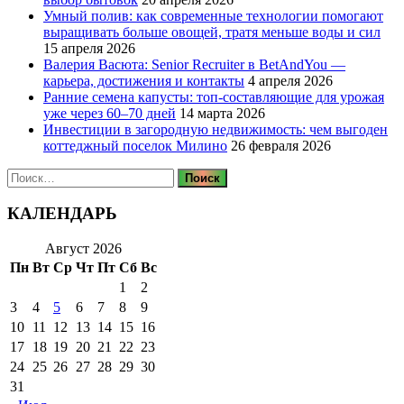
Умный полив: как современные технологии помогают
выращивать больше овощей, тратя меньше воды и сил
15 апреля 2026
Валерия Васюта: Senior Recruiter в BetAndYou —
карьера, достижения и контакты
4 апреля 2026
Ранние семена капусты: топ‑составляющие для урожая
уже через 60–70 дней
14 марта 2026
Инвестиции в загородную недвижимость: чем выгоден
коттеджный поселок Милино
26 февраля 2026
Найти:
КАЛЕНДАРЬ
Август 2026
Пн
Вт
Ср
Чт
Пт
Сб
Вс
1
2
3
4
5
6
7
8
9
10
11
12
13
14
15
16
17
18
19
20
21
22
23
24
25
26
27
28
29
30
31