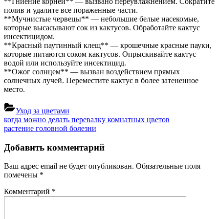
**Гниение корней** — вызвано переувлажнением. Сократите
полив и удалите все пораженные части.
**Мучнистые червецы** — небольшие белые насекомые,
которые высасывают сок из кактусов. Обработайте кактус
инсектицидом.
**Красный паутинный клещ** — крошечные красные пауки,
которые питаются соком кактусов. Опрыскивайте кактус
водой или используйте инсектицид.
**Ожог солнцем** — вызван воздействием прямых
солнечных лучей. Переместите кактус в более затененное
место.
Уход за цветами
Навигация
Previous
когда можно делать перевалку комнатных цветов
Post:
Next
растение головной болезни
по
Post:
записям
Добавить комментарий
Ваш адрес email не будет опубликован.
Обязательные поля
помечены
*
Комментарий
*