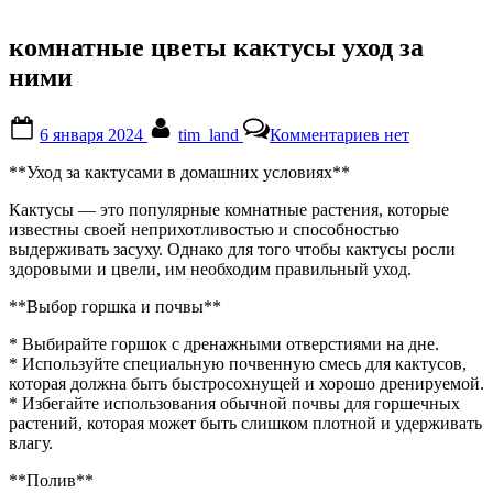
комнатные цветы кактусы уход за
ними
Posted
By
к
6 января 2024
tim_land
Комментариев
нет
on
записи
комнатные
**Уход за кактусами в домашних условиях**
цветы
кактусы
Кактусы — это популярные комнатные растения, которые
уход
известны своей неприхотливостью и способностью
за
выдерживать засуху. Однако для того чтобы кактусы росли
ними
здоровыми и цвели, им необходим правильный уход.
**Выбор горшка и почвы**
* Выбирайте горшок с дренажными отверстиями на дне.
* Используйте специальную почвенную смесь для кактусов,
которая должна быть быстросохнущей и хорошо дренируемой.
* Избегайте использования обычной почвы для горшечных
растений, которая может быть слишком плотной и удерживать
влагу.
**Полив**