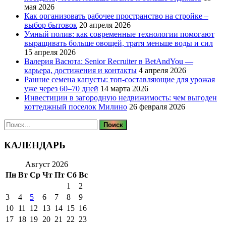
мая 2026
Как организовать рабочее пространство на стройке –
выбор бытовок
20 апреля 2026
Умный полив: как современные технологии помогают
выращивать больше овощей, тратя меньше воды и сил
15 апреля 2026
Валерия Васюта: Senior Recruiter в BetAndYou —
карьера, достижения и контакты
4 апреля 2026
Ранние семена капусты: топ‑составляющие для урожая
уже через 60–70 дней
14 марта 2026
Инвестиции в загородную недвижимость: чем выгоден
коттеджный поселок Милино
26 февраля 2026
Найти:
КАЛЕНДАРЬ
Август 2026
Пн
Вт
Ср
Чт
Пт
Сб
Вс
1
2
3
4
5
6
7
8
9
10
11
12
13
14
15
16
17
18
19
20
21
22
23