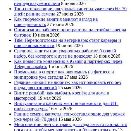
непредсказуемого лета
8 июля 2026
Топ-составляющие для урожая капусты уже через 60–70
дней: ранние семена
27 июня 2026
Как творческие занятия меняют взгляд на
повседневность
27 июня 2026
Организация рабочего пространства на стройке: аренда
бытовок
19 июня 2026
Title: Переподготовка на ветеринара: старт карьеры и
новые возможности
19 июня 2026
Средства защиты при сварочных работах: базовый
набор, без которого к дуге не подходят
18 июня 2026
Как повысить конверсию в iGaming-партнёрках через
Telegram-трафик
1 июня 2026
Промокоды в спорте: как экономить на фитнесе и
экипировке уже сегодня
27 мая 2026
Гадание «любит не любит»: как использовать его без
вреда для отношений
25 мая 2026
Винт с резьбой: как выбрать крепёж для дома и
мастерской
19 мая 2026
Виртуализация рабочих мест: возможности для ИТ-
инфраструктуры
16 мая 2026
Ранние семена капусты: топ‑составляющие для урожая
уже через 60–70 дней
15 мая 2026
Многолетние цветы и травы для сада вместо газона: что
посадить, чтобы меньше косить и больше отдыхать
13