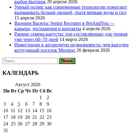
выбор бытовок
20 апреля 2026
Умный полив: как современные технологии помогают
выращивать больше овощей, тратя меньше воды и сил
15 апреля 2026
Валерия Васюта: Senior Recruiter в BetAndYou —
карьера, достижения и контакты
4 апреля 2026
Ранние семена капусты: топ‑составляющие для урожая
уже через 60–70 дней
14 марта 2026
Инвестиции в загородную недвижимость: чем выгоден
коттеджный поселок Милино
26 февраля 2026
Найти:
КАЛЕНДАРЬ
Август 2026
Пн
Вт
Ср
Чт
Пт
Сб
Вс
1
2
3
4
5
6
7
8
9
10
11
12
13
14
15
16
17
18
19
20
21
22
23
24
25
26
27
28
29
30
31