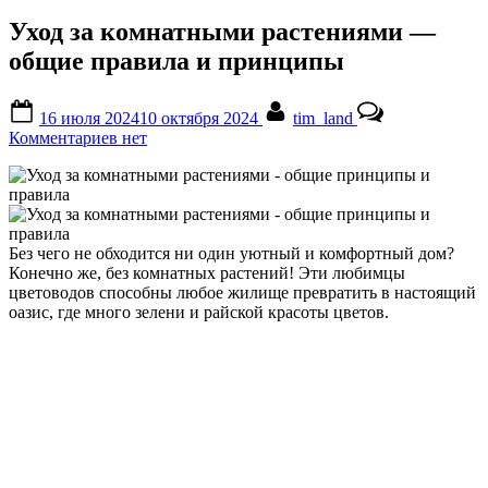
Уход за комнатными растениями —
общие правила и принципы
Posted
By
16 июля 2024
10 октября 2024
tim_land
on
к
Комментариев
нет
записи
Уход
за
комнатными
растениями
Без чего не обходится ни один уютный и комфортный дом?
—
Конечно же, без комнатных растений! Эти любимцы
общие
цветоводов способны любое жилище превратить в настоящий
правила
оазис, где много зелени и райской красоты цветов.
и
принципы