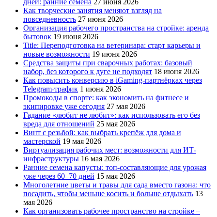
дней: ранние семена
27 июня 2026
Как творческие занятия меняют взгляд на
повседневность
27 июня 2026
Организация рабочего пространства на стройке: аренда
бытовок
19 июня 2026
Title: Переподготовка на ветеринара: старт карьеры и
новые возможности
19 июня 2026
Средства защиты при сварочных работах: базовый
набор, без которого к дуге не подходят
18 июня 2026
Как повысить конверсию в iGaming-партнёрках через
Telegram-трафик
1 июня 2026
Промокоды в спорте: как экономить на фитнесе и
экипировке уже сегодня
27 мая 2026
Гадание «любит не любит»: как использовать его без
вреда для отношений
25 мая 2026
Винт с резьбой: как выбрать крепёж для дома и
мастерской
19 мая 2026
Виртуализация рабочих мест: возможности для ИТ-
инфраструктуры
16 мая 2026
Ранние семена капусты: топ‑составляющие для урожая
уже через 60–70 дней
15 мая 2026
Многолетние цветы и травы для сада вместо газона: что
посадить, чтобы меньше косить и больше отдыхать
13
мая 2026
Как организовать рабочее пространство на стройке –