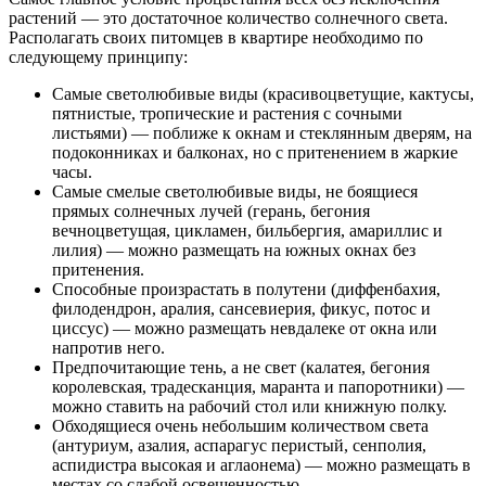
растений — это достаточное количество солнечного света.
Располагать своих питомцев в квартире необходимо по
следующему принципу:
Самые светолюбивые виды (красивоцветущие, кактусы,
пятнистые, тропические и растения с сочными
листьями) — поближе к окнам и стеклянным дверям, на
подоконниках и балконах, но с притенением в жаркие
часы.
Самые смелые светолюбивые виды, не боящиеся
прямых солнечных лучей (герань, бегония
вечноцветущая, цикламен, бильбергия, амариллис и
лилия) — можно размещать на южных окнах без
притенения.
Способные произрастать в полутени (диффенбахия,
филодендрон, аралия, сансевиерия, фикус, потос и
циссус) — можно размещать невдалеке от окна или
напротив него.
Предпочитающие тень, а не свет (калатея, бегония
королевская, традесканция, маранта и папоротники) —
можно ставить на рабочий стол или книжную полку.
Обходящиеся очень небольшим количеством света
(антуриум, азалия, аспарагус перистый, сенполия,
аспидистра высокая и аглаонема) — можно размещать в
местах со слабой освещенностью.