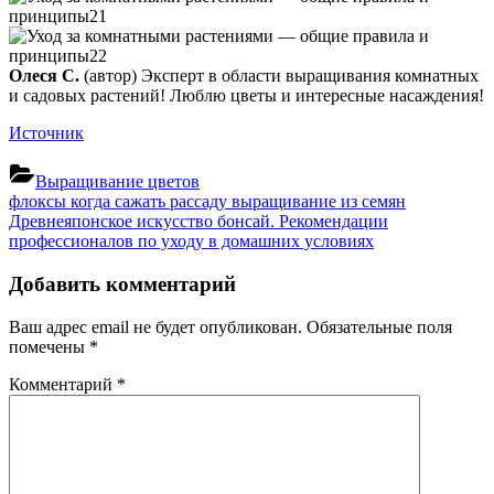
Олеся С.
(автор) Эксперт в области выращивания комнатных
и садовых растений! Люблю цветы и интересные насаждения!
Источник
Выращивание цветов
Навигация
Previous
флоксы когда сажать рассаду выращивание из семян
Post:
Next
Древнеяпонское искусство бонсай. Рекомендации
по
Post:
профессионалов по уходу в домашних условиях
записям
Добавить комментарий
Ваш адрес email не будет опубликован.
Обязательные поля
помечены
*
Комментарий
*