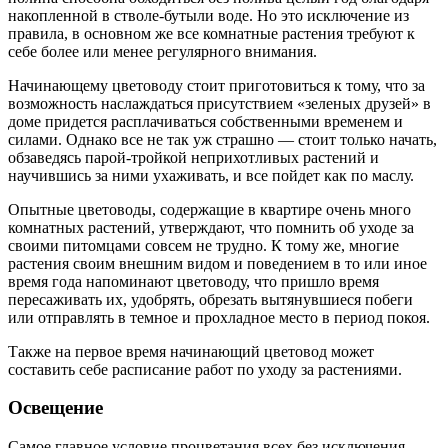
накопленной в стволе-бутыли воде. Но это исключение из
правила, в основном же все комнатные растения требуют к
себе более или менее регулярного внимания.
Начинающему цветоводу стоит приготовиться к тому, что за
возможность наслаждаться присутствием «зеленых друзей» в
доме придется расплачиваться собственными временем и
силами. Однако все не так уж страшно — стоит только начать,
обзаведясь парой-тройкой неприхотливых растений и
научившись за ними ухаживать, и все пойдет как по маслу.
Опытные цветоводы, содержащие в квартире очень много
комнатных растений, утверждают, что помнить об уходе за
своими питомцами совсем не трудно. К тому же, многие
растения своим внешним видом и поведением в то или иное
время года напоминают цветоводу, что пришло время
пересаживать их, удобрять, обрезать вытянувшиеся побеги
или отправлять в темное и прохладное место в период покоя.
Также на первое время начинающий цветовод может
составить себе расписание работ по уходу за растениями.
Освещение
Самое главное условие процветания всех без исключения