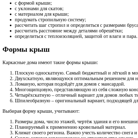
с формой крыши;
с уклонами для скатов;
с материалом для крыши;
продумать стропильную систему;
рассчитать шаг стропил и определиться с размерами бруса
рассчитать расстояние между деталями обрешётки;
определиться с теплоизоляцией, защитой от влаги и пара
Формы крыш
Каркасные дома имеют такие формы крыши:
Плоскую односкатную. Самый бюджетный и лёгкий в мон
Двухскатную, являющуюся оптимальным решением для не
Ломаную, которая подойдёт для домов с мансардой.
Многощипцовую, представляющую из себя сложную конст
Четырёхскатную – отличный вариант для домов любых ти
Шпилеобразную – оригинальный вариант, подходящей для
Выбирая форму крыши, учитывают:
Размеры дома, число этажей, чертёж здания и его внешни
Планируемый к применению кровельный материал.
Климат своего региона. Важно учесть количество снега и