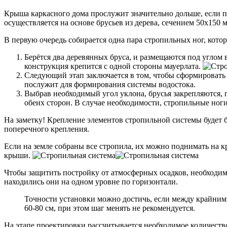
Крыша каркасного дома прослужит значительно дольше, если п
осуществляется на основе брусьев из дерева, сечением 50х150 
В первую очередь собирается одна пара стропильных ног, кото
Берётся два деревянных бруса, и размещаются под углом 
конструкция крепится с одной стороны мауерлата.
Следующий этап заключается в том, чтобы сформировать с
послужит для формирования системы водостока.
Выбрав необходимый угол уклона, брусья закрепляются, 
обеих сторон. В случае необходимости, стропильные ног
На заметку! Крепление элементов стропильной системы будет 
поперечного крепления.
Если на земле собраны все стропила, их можно поднимать на 
крыши.
Чтобы защитить постройку от атмосферных осадков, необходимо
находились они на одном уровне по горизонтали.
Точности установки можно достичь, если между крайними
60-80 см, при этом шаг менять не рекомендуется.
На этапе проектировки рассчитывается необходимое количеств