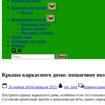
Болезни растений
Toggle
Выращивание овощей
sub-
menu
Рассада
Toggle
Выращивание цветов
sub-
menu
Комнатные цветы
Уход за цветами
Цветники и клумбы
Дизайн дачи
Удобрения для почвы
Новости
Toggle
search
Найти:
form
Крыша каркасного дома: пошаговое во
Posted
By
26 ноября 2024
4 февраля 2025
tim_land
Комментари
on
Построить крышу каркасного дома, особенно если это плоская 
Составляя проектный чертёж и выполняя расчёты, важно опред