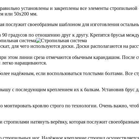
равильно установлены и закреплены все элементы стропильной 
мм или 50х200 мм.
рая послужит своеобразным шаблоном для изготовления остальны
в 90 градусов по отношению друг к другу. Крепятся брусья межд
кат, для чего используются доски. Доски располагаются на расс
при этом линии среза отмечаются обычным карандашом. После с
и легко наращиваются.
более надёжным, если воспользоваться толстыми болтами. Все 
крышу с последующим креплением их к балкам. Установив брус 
 монтировать кровлю строго по технологии. Очень важно, чтобы
 стропилами натянуть верёвку, которая послужит своеобразным
о стропильных ног. Надёжное крепление стропил осуществляется