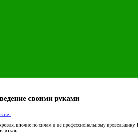
зведение своими руками
к
ев
нет
записи
Крыша
кровля, вполне по силам и не профессиональному кровельщику. 
каркасного
елиться:
дома: