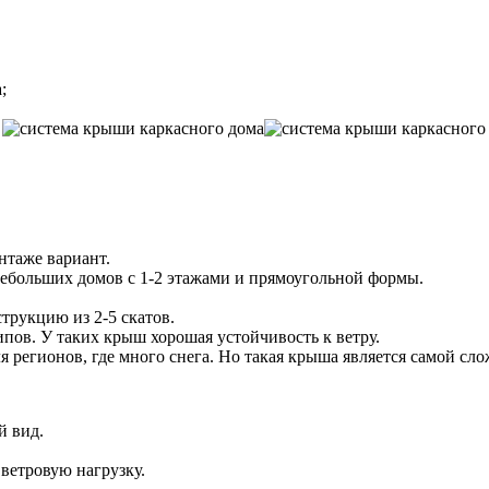
пошаговое
возведение
своими
руками
;
.
таже вариант.
больших домов с 1-2 этажами и прямоугольной формы.
рукцию из 2-5 скатов.
пов. У таких крыш хорошая устойчивость к ветру.
 регионов, где много снега. Но такая крыша является самой сл
й вид.
 ветровую нагрузку.