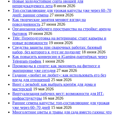
Новые холодостойкие сорта овощей для
непредсказуемого лета
8 июля 2026
Топ-составляющие для урожая капусты уже через 60–70
дней: ранние семена
27 июня 2026
Как творческие занятия меняют взгляд на
повседневность
27 июня 2026
Организация рабочего пространства на стройке: аренда
бытовок
19 июня 2026
Title: Переподготовка на ветеринара: старт карьеры и
новые возможности
19 июня 2026
Средства защиты при сварочных работах: базовый
набор, без которого к дуге не подходят
18 июня 2026
Как повысить конверсию в iGaming-партнёрках через
Telegram-трафик
1 июня 2026
Промокоды в спорте: как экономить на фитнесе и
экипировке уже сегодня
27 мая 2026
Гадание «любит не любит»: как использовать его без
вреда для отношений
25 мая 2026
Винт с резьбой: как выбрать крепёж для дома и
мастерской
19 мая 2026
Виртуализация рабочих мест: возможности для ИТ-
инфраструктуры
16 мая 2026
Ранние семена капусты: топ‑составляющие для урожая
уже через 60–70 дней
15 мая 2026
Многолетние цветы и травы для сада вместо газона: что