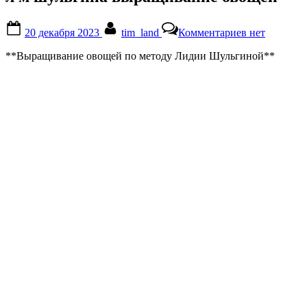
Posted
By
к
20 декабря 2023
tim_land
Комментариев
нет
on
записи
л
**Выращивание овощей по методу Лидии Шульгиной**
м
шульгина
выращивани
овощей