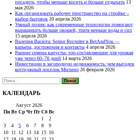
посадить, чтобы меньше косить и больше отдыхать
13
мая 2026
Как организовать рабочее пространство на стройке –
выбор бытовок
20 апреля 2026
Умный полив: как современные технологии помогают
выращивать больше овощей, тратя меньше воды и сил
15 апреля 2026
Валерия Васюта: Senior Recruiter в BetAndYou —
карьера, достижения и контакты
4 апреля 2026
Ранние семена капусты: топ‑составляющие для урожая
уже через 60–70 дней
14 марта 2026
Инвестиции в загородную недвижимость: чем выгоден
коттеджный поселок Милино
26 февраля 2026
Найти:
КАЛЕНДАРЬ
Август 2026
Пн
Вт
Ср
Чт
Пт
Сб
Вс
1
2
3
4
5
6
7
8
9
10
11
12
13
14
15
16
17
18
19
20
21
22
23