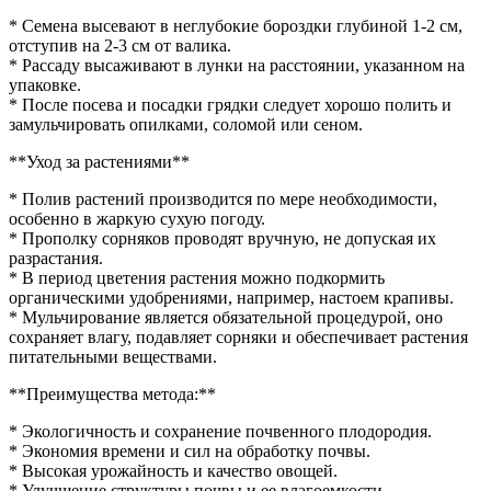
* Семена высевают в неглубокие бороздки глубиной 1-2 см,
отступив на 2-3 см от валика.
* Рассаду высаживают в лунки на расстоянии, указанном на
упаковке.
* После посева и посадки грядки следует хорошо полить и
замульчировать опилками, соломой или сеном.
**Уход за растениями**
* Полив растений производится по мере необходимости,
особенно в жаркую сухую погоду.
* Прополку сорняков проводят вручную, не допуская их
разрастания.
* В период цветения растения можно подкормить
органическими удобрениями, например, настоем крапивы.
* Мульчирование является обязательной процедурой, оно
сохраняет влагу, подавляет сорняки и обеспечивает растения
питательными веществами.
**Преимущества метода:**
* Экологичность и сохранение почвенного плодородия.
* Экономия времени и сил на обработку почвы.
* Высокая урожайность и качество овощей.
* Улучшение структуры почвы и ее влагоемкости.