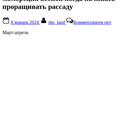
проращивать рассаду
Posted
By
к
8 января 2024
tim_land
Комментариев
нет
on
записи
момбреция
Март-апрель
весной
когда
начинать
проращивать
рассаду