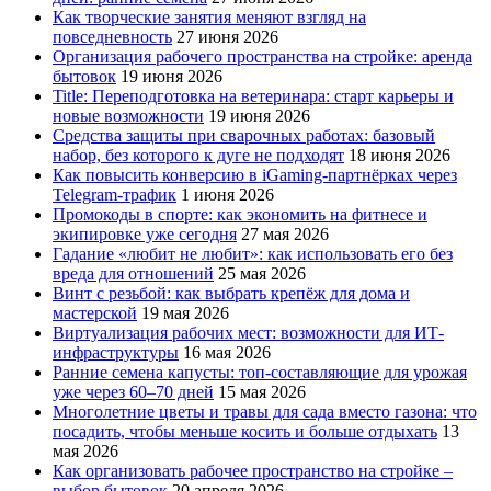
Как творческие занятия меняют взгляд на
повседневность
27 июня 2026
Организация рабочего пространства на стройке: аренда
бытовок
19 июня 2026
Title: Переподготовка на ветеринара: старт карьеры и
новые возможности
19 июня 2026
Средства защиты при сварочных работах: базовый
набор, без которого к дуге не подходят
18 июня 2026
Как повысить конверсию в iGaming-партнёрках через
Telegram-трафик
1 июня 2026
Промокоды в спорте: как экономить на фитнесе и
экипировке уже сегодня
27 мая 2026
Гадание «любит не любит»: как использовать его без
вреда для отношений
25 мая 2026
Винт с резьбой: как выбрать крепёж для дома и
мастерской
19 мая 2026
Виртуализация рабочих мест: возможности для ИТ-
инфраструктуры
16 мая 2026
Ранние семена капусты: топ‑составляющие для урожая
уже через 60–70 дней
15 мая 2026
Многолетние цветы и травы для сада вместо газона: что
посадить, чтобы меньше косить и больше отдыхать
13
мая 2026
Как организовать рабочее пространство на стройке –
выбор бытовок
20 апреля 2026