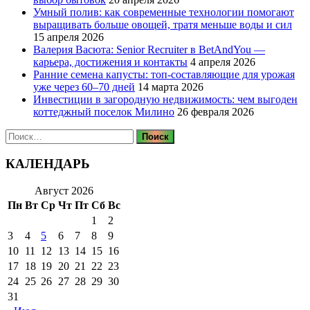
Умный полив: как современные технологии помогают
выращивать больше овощей, тратя меньше воды и сил
15 апреля 2026
Валерия Васюта: Senior Recruiter в BetAndYou —
карьера, достижения и контакты
4 апреля 2026
Ранние семена капусты: топ‑составляющие для урожая
уже через 60–70 дней
14 марта 2026
Инвестиции в загородную недвижимость: чем выгоден
коттеджный поселок Милино
26 февраля 2026
Найти:
КАЛЕНДАРЬ
Август 2026
Пн
Вт
Ср
Чт
Пт
Сб
Вс
1
2
3
4
5
6
7
8
9
10
11
12
13
14
15
16
17
18
19
20
21
22
23
24
25
26
27
28
29
30
31