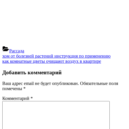
Рассада
Навигация
Previous
хом от болезней растений инструкция по применению
Post:
Next
как комнатные цветы очищают воздух в квартире
по
Post:
записям
Добавить комментарий
Ваш адрес email не будет опубликован.
Обязательные поля
помечены
*
Комментарий
*